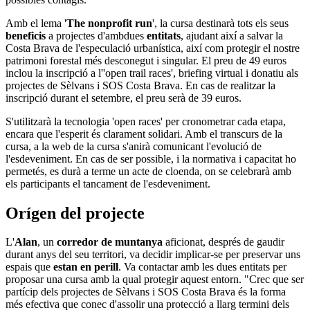
​Amb el lema '
The nonprofit run
', la cursa destinarà tots els seus
beneficis
a projectes d'ambdues
entitats
, ajudant així a salvar la
Costa Brava de l'especulació urbanística, així com protegir el nostre
patrimoni forestal més desconegut i singular. El preu de 49 euros
inclou la inscripció a l''open trail races', briefing virtual i donatiu als
projectes de Sèlvans i SOS Costa Brava. En cas de realitzar la
inscripció durant el setembre, el preu serà de 39 euros.
S'utilitzarà la tecnologia 'open races' per cronometrar cada etapa,
encara que l'esperit és clarament solidari. Amb el transcurs de la
cursa, a la web de la cursa s'anirà comunicant l'evolució de
l'esdeveniment. En cas de ser possible, i la normativa i capacitat ho
permetés, es durà a terme un acte de cloenda, on se celebrarà amb
els participants el tancament de l'esdeveniment.
Orígen del projecte
L'
Alan
, un
corredor de muntanya
aficionat, després de gaudir
durant anys del seu territori, va decidir implicar-se per preservar uns
espais que
estan en perill
. Va contactar amb les dues entitats per
proposar una cursa amb la qual protegir aquest entorn. "Crec que ser
partícip dels projectes de Sèlvans i SOS Costa Brava és la forma
més efectiva que conec d'assolir una protecció a llarg termini dels