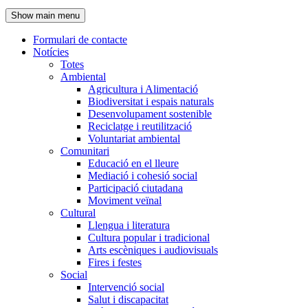
de
Show main menu
l'encapçalament
Formulari de contacte
Notícies
Navegació
Totes
principal
Ambiental
Agricultura i Alimentació
Biodiversitat i espais naturals
Desenvolupament sostenible
Reciclatge i reutilització
Voluntariat ambiental
Comunitari
Educació en el lleure
Mediació i cohesió social
Participació ciutadana
Moviment veïnal
Cultural
Llengua i literatura
Cultura popular i tradicional
Arts escèniques i audiovisuals
Fires i festes
Social
Intervenció social
Salut i discapacitat