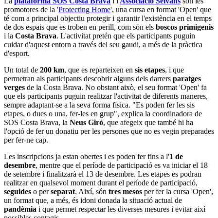
La
plataforma SOS Costa Brava
i l'
Associació Sèlvans
són les
promotores de la '
Protecting Home
', una cursa en format 'Open' que
té com a principal objectiu protegir i garantir l'existència en el temps
de dos espais que es troben en perill, com són els
boscos primigenis
i la
Costa Brava
. L'activitat pretén que els participants puguin
cuidar d'aquest entorn a través del seu gaudi, a més de la pràctica
d'esport.
Un total de
200 km
, que es reparteixen en
sis etapes
, i que
permetran als participants descobrir alguns dels darrers
paratges
verges
de la Costa Brava. No obstant això, el seu format 'Open' fa
que els participants puguin realitzar l'activitat de diferents maneres,
sempre adaptant-se a la seva forma física. "Es poden fer les sis
etapes, o dues o una, fer-les en grup", explica la coordinadora de
SOS Costa Brava, la
Neus Giró
, que afegeix que també hi ha
l'opció de fer un donatiu per les persones que no es vegin preparades
per fer-ne cap.
Les inscripcions ja estan obertes i es poden fer fins a l'
1 de
desembre
, mentre que el període de participació es va iniciar el 18
de setembre i finalitzarà el 13 de desembre. Les etapes es podran
realitzar en qualsevol moment durant el període de participació,
seguides
o per
separat
. Així, són
tres mesos
per fer la cursa 'Open',
un format que, a més, és idoni donada la situació actual de
pandèmia
i que permet respectar les diverses mesures i evitar així
possibles contagis.