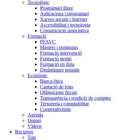
Tecnològic
Programari lliure
Aplicacions i programari
Xarxes socials i Internet
Accessibilitat i tecnologia
Comunicació associativa
Formació
PFAVC
Màsters i postgraus
Formació intervenció
Formació gestió
Formació en línia
Dinàmiques grupals
Econòmic
Banca ètica
Captació de fons
Obligacions fiscals
Transparència i rendició de comptes
Tresoreria i comptabilitat
Cooperativisme
Agenda
Opinió
Vídeos
Recursos
Tots