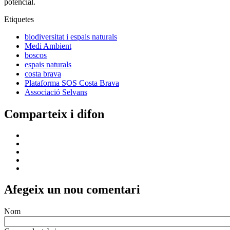
potencial.
Etiquetes
biodiversitat i espais naturals
Medi Ambient
boscos
espais naturals
costa brava
Plataforma SOS Costa Brava
Associació Selvans
Comparteix i difon
Afegeix un nou comentari
Nom