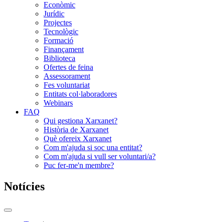
Econòmic
Jurídic
Projectes
Tecnològic
Formació
Finançament
Biblioteca
Ofertes de feina
Assessorament
Fes voluntariat
Entitats col·laboradores
Webinars
FAQ
Qui gestiona Xarxanet?
Història de Xarxanet
Què ofereix Xarxanet
Com m'ajuda si soc una entitat?
Com m'ajuda si vull ser voluntari/a?
Puc fer-me'n membre?
Notícies
Commutador
del