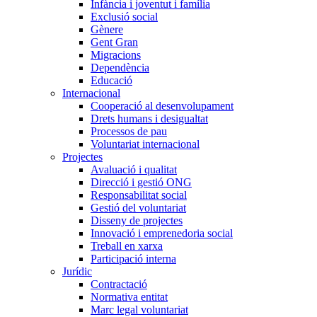
Infància i joventut i família
Exclusió social
Gènere
Gent Gran
Migracions
Dependència
Educació
Internacional
Cooperació al desenvolupament
Drets humans i desigualtat
Processos de pau
Voluntariat internacional
Projectes
Avaluació i qualitat
Direcció i gestió ONG
Responsabilitat social
Gestió del voluntariat
Disseny de projectes
Innovació i emprenedoria social
Treball en xarxa
Participació interna
Jurídic
Contractació
Normativa entitat
Marc legal voluntariat