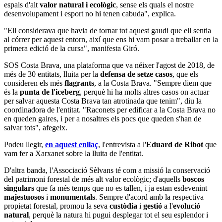
espais d'alt
valor natural i ecològic
, sense els quals el nostre
desenvolupament i esport no hi tenen cabuda", explica.
"Ell considerava que havia de tornar tot aquest gaudi que ell sentia
al córrer per aquest entorn, així que ens hi vam posar a treballar en la
primera edició de la cursa", manifesta Giró.
SOS Costa Brava, una plataforma que va néixer l'agost de 2018, de
més de 30 entitats, lluita per la
defensa de setze casos
, que els
consideren els més
flagrants
, a la Costa Brava. "Sempre diem que
és la
punta de l'iceberg
, perquè hi ha molts altres casos on actuar
per salvar aquesta Costa Brava tan atrotinada que tenim", diu la
coordinadora de l'entitat. "Raconets per edificar a la Costa Brava no
en queden gaires, i per a nosaltres els pocs que queden s'han de
salvar tots", afegeix.
Podeu llegir,
en aquest enllaç
, l'entrevista a l'
Eduard de Ribot
que
vam fer a Xarxanet sobre la lluita de l'entitat.
D'altra banda, l'Associació Sèlvans té com a missió la conservació
del patrimoni forestal de més alt valor ecològic; d'aquells
boscos
singulars
que fa més temps que no es tallen, i ja estan esdevenint
majestuosos
i
monumentals
. Sempre d'acord amb la respectiva
propietat forestal, promou la seva
custòdia
i
gestió
a l'
evolució
natural
, perquè la natura hi pugui desplegar tot el seu esplendor i