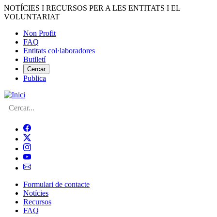
Vés
NOTÍCIES I RECURSOS PER A LES ENTITATS I EL
al
VOLUNTARIAT
contingut
Non Profit
FAQ
Menú
Entitats col·laboradores
del
Butlletí
compte
Cercar
Publica
d'usuari
Cerca
Formulari de contacte
Notícies
Navegació
Recursos
principal
FAQ