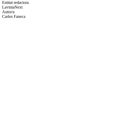
altres
Entitat redactora
xarxes
LaviniaNext
socials
Autor/a
Carlos Faneca