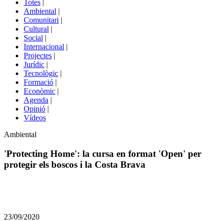
Totes
|
menú
Ambiental
|
de
Comunitari
|
portals
Cultural
|
Social
|
Internacional
|
Projectes
|
Jurídic
|
Tecnològic
|
Formació
|
Econòmic
|
Agenda
|
Opinió
|
Vídeos
Àmbit
Ambiental
de
la
'Protecting Home': la cursa en format 'Open' per
notícia
protegir els boscos i la Costa Brava
Comparteix
Compartir
en
23/09/2020