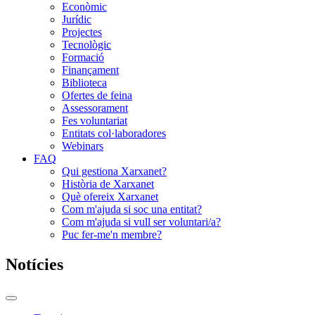
Econòmic
Jurídic
Projectes
Tecnològic
Formació
Finançament
Biblioteca
Ofertes de feina
Assessorament
Fes voluntariat
Entitats col·laboradores
Webinars
FAQ
Qui gestiona Xarxanet?
Història de Xarxanet
Què ofereix Xarxanet
Com m'ajuda si soc una entitat?
Com m'ajuda si vull ser voluntari/a?
Puc fer-me'n membre?
Notícies
Commutador
del