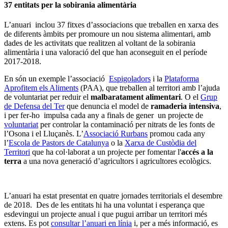
37 entitats per la sobirania alimentària
L’anuari inclou 37 fitxes d’associacions que treballen en xarxa des
de diferents àmbits per promoure un nou sistema alimentari, amb
dades de les activitats que realitzen al voltant de la sobirania
alimentària i una valoració del que han aconseguit en el període
2017-2018.
En són un exemple l’associació
Espigoladors
i la
Plataforma
Aprofitem els Aliments
(PAA), que treballen al territori amb l’ajuda
de voluntariat per reduir el
malbaratament alimentari
. O el
Grup
de Defensa del Ter
que denuncia el model de
ramaderia intensiva
,
i per fer-ho impulsa cada any a finals de gener un projecte de
voluntariat
per controlar la contaminació per nitrats de les fonts de
l’Osona i el Lluçanès. L’
Associació Rurbans
promou cada any
l’
Escola de Pastors de Catalunya
o la
Xarxa de Custòdia del
Territori
que ha col·laborat a un projecte per fomentar l'
accés a la
terra
a una nova generació d’agricultors i agricultores ecològics.
L’anuari ha estat presentat en quatre jornades territorials el desembre
de 2018. Des de les entitats hi ha una voluntat i esperança que
esdevingui un projecte anual i que pugui arribar un territori més
extens. Es pot
consultar l’anuari en línia
i, per a més informació, es