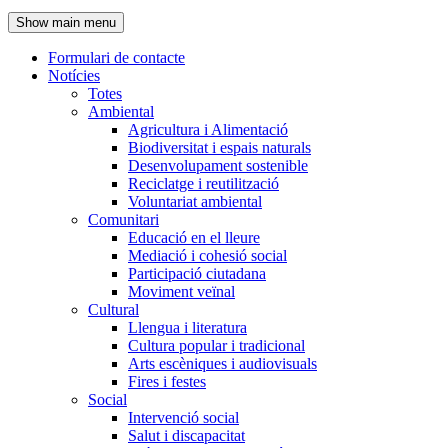
de
Show main menu
l'encapçalament
Formulari de contacte
Notícies
Navegació
Totes
principal
Ambiental
Agricultura i Alimentació
Biodiversitat i espais naturals
Desenvolupament sostenible
Reciclatge i reutilització
Voluntariat ambiental
Comunitari
Educació en el lleure
Mediació i cohesió social
Participació ciutadana
Moviment veïnal
Cultural
Llengua i literatura
Cultura popular i tradicional
Arts escèniques i audiovisuals
Fires i festes
Social
Intervenció social
Salut i discapacitat