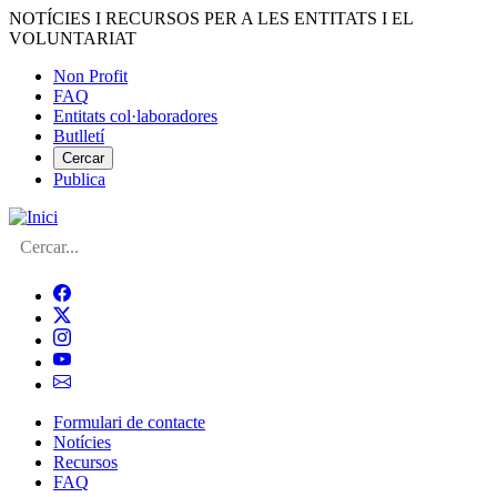
Vés
NOTÍCIES I RECURSOS PER A LES ENTITATS I EL
al
VOLUNTARIAT
contingut
Non Profit
FAQ
Menú
Entitats col·laboradores
del
Butlletí
compte
Cercar
Publica
d'usuari
Cerca
Formulari de contacte
Notícies
Navegació
Recursos
principal
FAQ