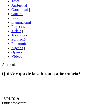
Totes
|
menú
Ambiental
|
de
Comunitari
|
portals
Cultural
|
Social
|
Internacional
|
Projectes
|
Jurídic
|
Tecnològic
|
Formació
|
Econòmic
|
Agenda
|
Opinió
|
Vídeos
Àmbit
Ambiental
de
la
Qui s'ocupa de la sobirania alimentària?
notícia
Comparteix
Compartir
en
16/01/2019
altres
Entitat redactora