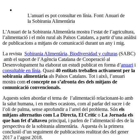
L'anuari es pot consultar en línia. Font: Anuari de
la Sobirania Alimentària
L’Anuari de la Sobirania Alimentària mostra l’estat de l’agricultura,
l’alimentació i el món rural als Països Catalans, a partir d’una anàlisi
de publicacions a mitjans de comunicació durant un any i mig.
La revista
Sobirania Alimentària, Biodiversidad y culturas
(SABC)
amb el suport de l’Agència Catalana de Cooperació al
Desenvolupament ha elaborat un estudi publicat en forma d’
anuari
i
consultable en línia
. Quasi
40 entitats treballen activament per la
sobirania alimentària
als Països Catalans. Tot i això, l’anuari
mostra com
el concepte no s’afronta des dels mitjans de
comunicació convencionals.
Aquests solen abordar el tema de l’alimentació relacionant-lo amb
la salut humana, i en moltes ocasions, com al parlar del sucre i de
l’oli de palma, sense aprofundir a l’arrel del problema. Són
els
mitjans alternatius com La Directa, El Crític
o
La Jornada els
que han fet d’altaveu
principal, i parlen de l’alimentació des de la
perspectiva de la sobirania alimentària. Aquesta és la primera
conclusió d’un seguiment de publicacions realitzat des del gener
2017 a l’agost 2018.