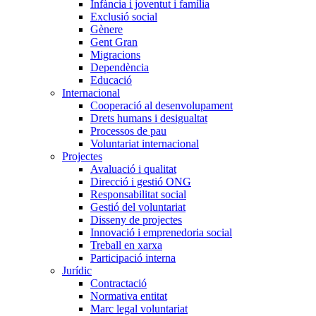
Infància i joventut i família
Exclusió social
Gènere
Gent Gran
Migracions
Dependència
Educació
Internacional
Cooperació al desenvolupament
Drets humans i desigualtat
Processos de pau
Voluntariat internacional
Projectes
Avaluació i qualitat
Direcció i gestió ONG
Responsabilitat social
Gestió del voluntariat
Disseny de projectes
Innovació i emprenedoria social
Treball en xarxa
Participació interna
Jurídic
Contractació
Normativa entitat
Marc legal voluntariat