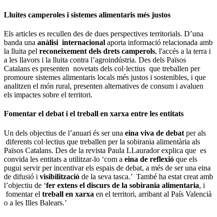
Lluites camperoles i sistemes alimentaris més justos
Els articles es recullen des de dues perspectives territorials. D’una
banda una
anàlisi internacional
aporta informació relacionada amb
la lluita pel
reconeixement dels drets camperols
, l'accés a la terra i
a les llavors i la lluita contra l’agroindústria. Des dels Països
Catalans es presenten novetats dels col·lectius que treballen per
promoure sistemes alimentaris locals més justos i sostenibles, i que
analitzen el món rural, presenten alternatives de consum i avaluen
els impactes sobre el territori.
Fomentar el debat i el treball en xarxa entre les entitats
Un dels objectius de l’anuari és ser una
eina viva de debat
per als
diferents col·lectius que treballen per la sobirania alimentària als
Països Catalans. Des de la revista Paula LLaurador explica que es
convida les entitats a utilitzar-lo ‘com a
eina de reflexió
que els
pugui servir per incentivar els espais de debat, a més de ser una eina
de difusió i
visibilització
de la seva tasca.’ També ha estat creat amb
l’objectiu de ‘
fer extens el discurs de la sobirania alimentaria
, i
fomentar el
treball en xarxa
en el territori, arribant al País Valencià
o a les Illes Balears.’