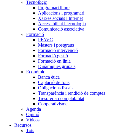
Tecnològic
Programari lliure
Aplicacions i programari
Xarxes socials i Internet
Accessibilitat i tecnologia
Comunicació associativa
Formació
PFAVC
Màsters i postgraus
Formació intervenció
Formació gestió
Formació en línia
Dinàmiques grupals
Econòmic
Banca ètica
Captació de fons
Obligacions fiscals
Transparència i rendició de comptes
Tresoreria i comptabilitat
Cooperativisme
Agenda
Opinió
Vídeos
Recursos
Tots