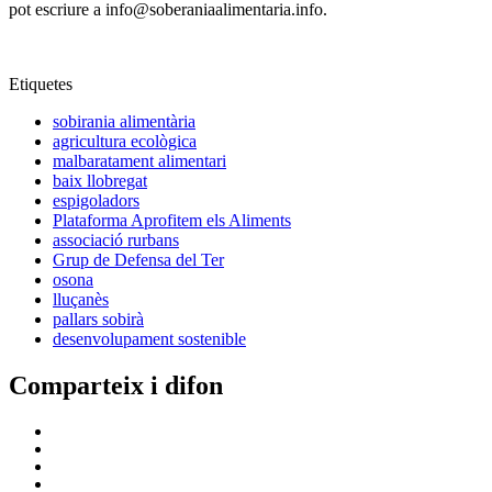
pot escriure a info@soberaniaalimentaria.info.
Etiquetes
sobirania alimentària
agricultura ecològica
malbaratament alimentari
baix llobregat
espigoladors
Plataforma Aprofitem els Aliments
associació rurbans
Grup de Defensa del Ter
osona
lluçanès
pallars sobirà
desenvolupament sostenible
Comparteix i difon