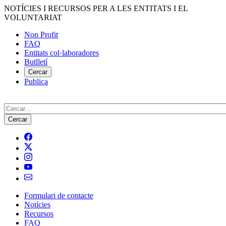
Vés
NOTÍCIES I RECURSOS PER A LES ENTITATS I EL
al
VOLUNTARIAT
contingut
Non Profit
FAQ
Menú
Entitats col·laboradores
del
Butlletí
compte
Cercar
Publica
d'usuari
Cerca
Formulari de contacte
Notícies
Navegació
Recursos
principal
FAQ