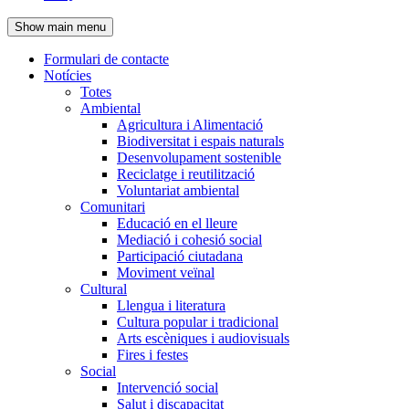
de
Show main menu
l'encapçalament
Formulari de contacte
Notícies
Navegació
Totes
principal
Ambiental
Agricultura i Alimentació
Biodiversitat i espais naturals
Desenvolupament sostenible
Reciclatge i reutilització
Voluntariat ambiental
Comunitari
Educació en el lleure
Mediació i cohesió social
Participació ciutadana
Moviment veïnal
Cultural
Llengua i literatura
Cultura popular i tradicional
Arts escèniques i audiovisuals
Fires i festes
Social
Intervenció social
Salut i discapacitat