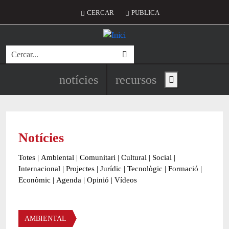
Vés al contingut
Menú del compte d'usuari
CERCAR
PUBLICA
Cerca
Navegació principal de l'encapç
notícies
recursos
Show main menu
Notícies
Totes
|
Ambiental
|
Comunitari
|
Cultural
|
Social
|
Internacional
|
Projectes
|
Jurídic
|
Tecnològic
|
Formació
|
Econòmic
|
Agenda
|
Opinió
|
Vídeos
Àmbit de la notícia
AMBIENTAL