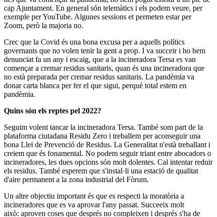
cap Ajuntament. En general són telemàtics i els podem veure, per
exemple per YouTube. Algunes sessions et permeten estar per
Zoom, però la majoria no.
Crec que la Covid és una bona excusa per a aquells polítics
governants que no volen tenir la gent a prop. I va succeir i ho hem
denunciat fa un any i escaig, que a la incineradora Tersa es van
començar a cremar residus sanitaris, quan és una incineradora que
no està preparada per cremar residus sanitaris. La pandèmia va
donar carta blanca per fer el que sigui, perquè total estem en
pandèmia.
Quins són els reptes pel 2022?
Seguim volent tancar la incineradora Tersa. També som part de la
plataforma ciutadana Residu Zero i treballem per aconseguir una
bona Llei de Prevenció de Residus. La Generalitat n'està treballant i
creiem que és fonamental. No podem seguir triant entre abocadors o
incineradores, les dues opcions són molt dolentes. Cal intentar reduir
els residus. També esperem que s'instal·li una estació de qualitat
d'aire permanent a la zona industrial del Fòrum.
Un altre objectiu important és que es respecti la moratòria a
incineradores que es va aprovar l'any passat. Succeeix molt
això: aproven coses que després no compleixen i després s'ha de