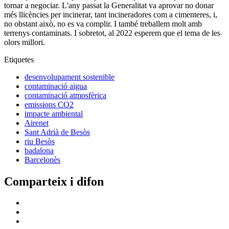
tornar a negociar. L'any passat la Generalitat va aprovar no donar
més llicències per incinerar, tant incineradores com a cimenteres, i,
no obstant això, no es va complir. I també treballem molt amb
terrenys contaminats. I sobretot, al 2022 esperem que el tema de les
olors millori.
Etiquetes
desenvolupament sostenible
contaminació aigua
contaminació atmosfèrica
emissions CO2
impacte ambiental
Airenet
Sant Adrià de Besòs
riu Besòs
badalona
Barcelonès
Comparteix i difon