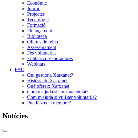
Econòmic
Jurídic
Projectes
Tecnològic
Formació
Finançament
Biblioteca
Ofertes de feina
Assessorament
Fes voluntariat
Entitats col·laboradores
Webinars
FAQ
Qui gestiona Xarxanet?
Història de Xarxanet
Què ofereix Xarxanet
Com m'ajuda si soc una entitat?
Com m'ajuda si vull ser voluntari/a?
Puc fer-me'n membre?
Notícies
Commutador
del