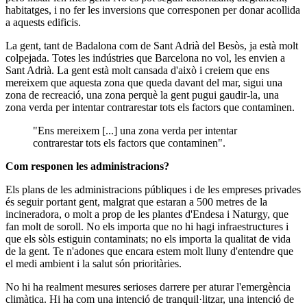
habitatges, i no fer les inversions que corresponen per donar acollida
a aquests edificis.
La gent, tant de Badalona com de Sant Adrià del Besòs, ja està molt
colpejada. Totes les indústries que Barcelona no vol, les envien a
Sant Adrià. La gent està molt cansada d'això i creiem que ens
mereixem que aquesta zona que queda davant del mar, sigui una
zona de recreació, una zona perquè la gent pugui gaudir-la, una
zona verda per intentar contrarestar tots els factors que contaminen.
"Ens mereixem [...] una zona verda per intentar
contrarestar tots els factors que contaminen".
Com responen les administracions?
Els plans de les administracions públiques i de les empreses privades
és seguir portant gent, malgrat que estaran a 500 metres de la
incineradora, o molt a prop de les plantes d'Endesa i Naturgy, que
fan molt de soroll. No els importa que no hi hagi infraestructures i
que els sòls estiguin contaminats; no els importa la qualitat de vida
de la gent. Te n'adones que encara estem molt lluny d'entendre que
el medi ambient i la salut són prioritàries.
No hi ha realment mesures serioses darrere per aturar l'emergència
climàtica. Hi ha com una intenció de tranquil·litzar, una intenció de