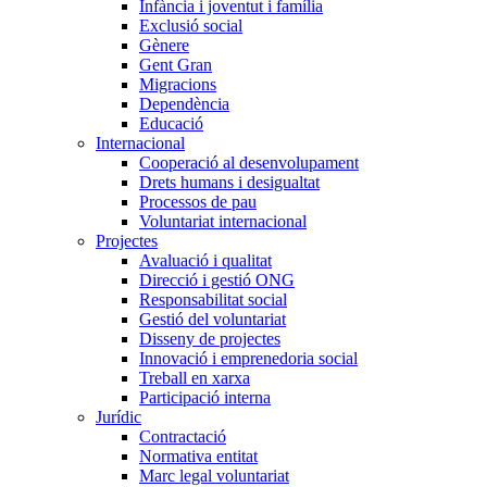
Infància i joventut i família
Exclusió social
Gènere
Gent Gran
Migracions
Dependència
Educació
Internacional
Cooperació al desenvolupament
Drets humans i desigualtat
Processos de pau
Voluntariat internacional
Projectes
Avaluació i qualitat
Direcció i gestió ONG
Responsabilitat social
Gestió del voluntariat
Disseny de projectes
Innovació i emprenedoria social
Treball en xarxa
Participació interna
Jurídic
Contractació
Normativa entitat
Marc legal voluntariat