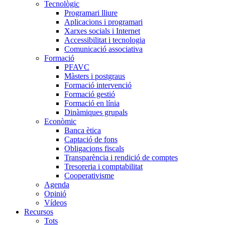
Tecnològic
Programari lliure
Aplicacions i programari
Xarxes socials i Internet
Accessibilitat i tecnologia
Comunicació associativa
Formació
PFAVC
Màsters i postgraus
Formació intervenció
Formació gestió
Formació en línia
Dinàmiques grupals
Econòmic
Banca ètica
Captació de fons
Obligacions fiscals
Transparència i rendició de comptes
Tresoreria i comptabilitat
Cooperativisme
Agenda
Opinió
Vídeos
Recursos
Tots