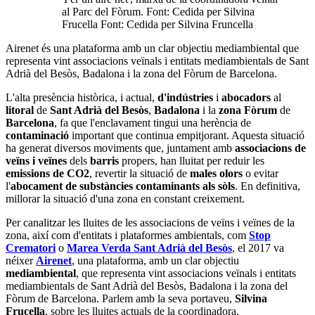
al Parc del Fòrum. Font: Cedida per Silvina
Frucella Font: Cedida per Silvina Fruncella
Airenet és una plataforma amb un clar objectiu mediambiental que
representa vint associacions veïnals i entitats mediambientals de ​​Sant
Adrià del Besòs, Badalona i la zona del Fòrum de Barcelona.
L'alta presència històrica, i actual,
d'indústries
i
abocadors
al
litoral
de
Sant Adrià del Besòs
,
Badalona
i la
zona Fòrum
de
Barcelona
, fa que l'enclavament tingui una herència de
contaminació
important que continua empitjorant. Aquesta situació
ha generat diversos moviments que, juntament amb
associacions de
veïns i veïnes
dels
barris
propers, han lluitat per reduir les
emissions de CO2
, revertir la situació de
males olors
o evitar
l'
abocament de substàncies contaminants als sòls
. En definitiva,
millorar la situació d'una zona en constant creixement.
Per canalitzar les lluites de les associacions de veïns i veïnes de la
zona, així com d'entitats i plataformes ambientals, com
Stop
Crematori
o
Marea Verda Sant Adrià del Besòs
, el 2017 va
néixer
Airenet
, una plataforma, amb un clar objectiu
mediambiental
, que representa vint associacions veïnals i entitats
mediambientals de ​​Sant Adrià del Besòs, Badalona i la zona del
Fòrum de Barcelona. Parlem amb la seva portaveu,
Silvina
Frucella
, sobre les lluites actuals de la coordinadora.