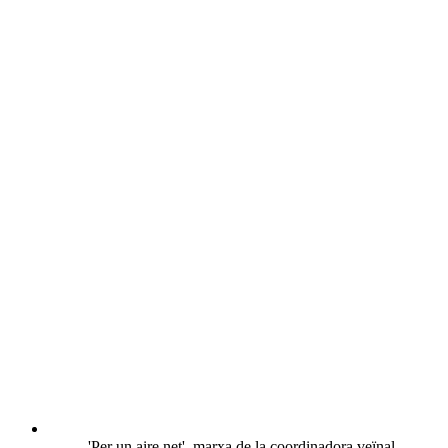
'Per un aire net', marxa de la coordinadora veïnal