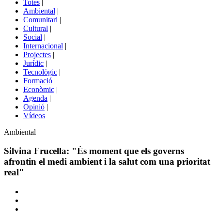
Totes
|
menú
Ambiental
|
de
Comunitari
|
portals
Cultural
|
Social
|
Internacional
|
Projectes
|
Jurídic
|
Tecnològic
|
Formació
|
Econòmic
|
Agenda
|
Opinió
|
Vídeos
Àmbit
Ambiental
de
la
Silvina Frucella: "És moment que els governs
notícia
afrontin el medi ambient i la salut com una prioritat
real"
Comparteix
Compartir