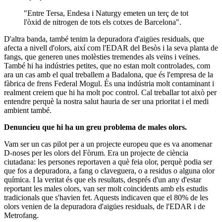
"Entre Tersa, Endesa i Naturgy emeten un terç de tot
l'òxid de nitrogen de tots els cotxes de Barcelona".
D'altra banda, també tenim la depuradora d'aigües residuals, que
afecta a nivell d'olors, així com l'EDAR del Besòs i la seva planta de
fangs, que generen unes molèsties tremendes als veïns i veïnes.
També hi ha indústries petites, que no estan molt controlades, com
ara un cas amb el qual treballem a Badalona, ​​que és l'empresa de la
fàbrica de frens Federal Mogul. És una indústria molt contaminant i
realment creiem que hi ha molt poc control. Cal treballar tot això per
entendre perquè la nostra salut hauria de ser una prioritat i el medi
ambient també.
Denuncieu que hi ha un greu problema de males olors.
Vam ser un cas pilot per a un projecte europeu que es va anomenar
D-noses per les olors del Fòrum. Era un projecte de ciència
ciutadana: les persones reportaven a què feia olor, perquè podia ser
que fos a depuradora, a fang o claveguera, o a residus o alguna olor
química. I la veritat és que els resultats, després d'un any d'estar
reportant les males olors, van ser molt coincidents amb els estudis
tradicionals que s'havien fet. Aquests indicaven que el 80% de les
olors venien de la depuradora d'aigües residuals, de l'EDAR i de
Metrofang.