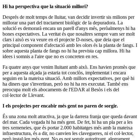
Hi ha perspectiva que la situació millori?
Després de molt temps de lluitar, van decidir invertir sis milions per
millorar una part del tractament biològic de la depuradora. La
solució es demorarà encara un parell d'anys més, peròalmenys hi ha
bones expectatives. La veritat és que nosaltres sempre vam ser molt
clars i això es va veure en el projecte D-noses, que deia que el
principal component d'afectació amb les olors és la planta de fangs. I
sobre aquesta planta de fangs no hi ha prevista cap millora. Hi ha
idees i somnis a l'aire que no es concreten en res.
Fa quatre anys que venim lluitant amb això. Ens havien promès que
per a aquesta alçada ja estaria tot conclòs, implementat i encara
seguim en la mateixa situació. Amb millors expectatives, per què hi
ha diners que s'invertiran, però no hi ha res executat. També ens
preocupa molt els abocaments de l'EDAR al Besòs i els del
col·lector de Llevant.
I els projectes per encabir més gent no paren de sorgir.
És una zona molt atractiva, ja que la darrera franja que queda davant
del mar. Cada vegada hi ha més gent. De fet, hi ha un pla per a les
tres xemeneies, que és portar 2.000 habitatges més amb la mateixa
infraestructura, és a dir, no canvien les clavegueres, ni el col·lector,
però instal·len més gent. No es pot seguir autoritzant, alegrament,