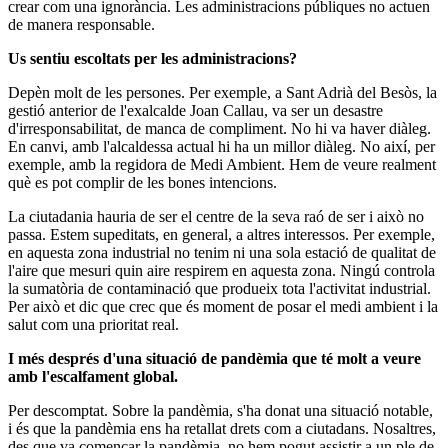
crear com una ignorància. Les administracions públiques no actuen
de manera responsable.
Us sentiu escoltats per les administracions?
Depèn molt de les persones. Per exemple, a Sant Adrià del Besòs, la
gestió anterior de l'exalcalde Joan Callau, va ser un desastre
d'irresponsabilitat, de manca de compliment. No hi va haver diàleg.
En canvi, amb l'alcaldessa actual hi ha un millor diàleg. No així, per
exemple, amb la regidora de Medi Ambient. Hem de veure realment
què es pot complir de les bones intencions.
La ciutadania hauria de ser el centre de la seva raó de ser i això no
passa. Estem supeditats, en general, a altres interessos. Per exemple,
en aquesta zona industrial no tenim ni una sola estació de qualitat de
l'aire que mesuri quin aire respirem en aquesta zona. Ningú controla
la sumatòria de contaminació que produeix tota l'activitat industrial.
Per això et dic que crec que és moment de posar el medi ambient i la
salut com una prioritat real.
I més després d'una situació de pandèmia que té molt a veure
amb l'escalfament global.
Per descomptat. Sobre la pandèmia, s'ha donat una situació notable,
i és que la pandèmia ens ha retallat drets com a ciutadans. Nosaltres,
des que va començar la pandèmia, no hem pogut assistir a un ple de