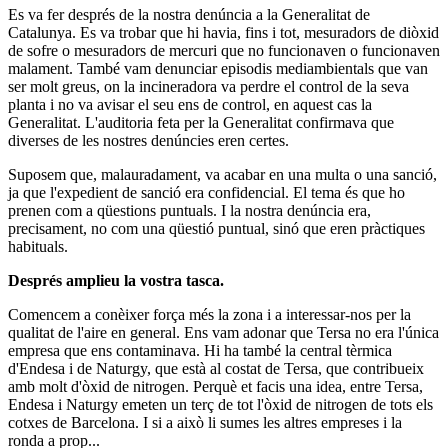
Es va fer després de la nostra denúncia a la Generalitat de
Catalunya. Es va trobar que hi havia, fins i tot, mesuradors de diòxid
de sofre o mesuradors de mercuri que no funcionaven o funcionaven
malament. També vam denunciar episodis mediambientals que van
ser molt greus, on la incineradora va perdre el control de la seva
planta i no va avisar el seu ens de control, en aquest cas la
Generalitat. L'auditoria feta per la Generalitat confirmava que
diverses de les nostres denúncies eren certes.
Suposem que, malauradament, va acabar en una multa o una sanció,
ja que l'expedient de sanció era confidencial. El tema és que ho
prenen com a qüestions puntuals. I la nostra denúncia era,
precisament, no com una qüestió puntual, sinó que eren pràctiques
habituals.
Després amplieu la vostra tasca.
Comencem a conèixer força més la zona i a interessar-nos per la
qualitat de l'aire en general. Ens vam adonar que Tersa no era l'única
empresa que ens contaminava. Hi ha també la central tèrmica
d'Endesa i de Naturgy, que està al costat de Tersa, que contribueix
amb molt d'òxid de nitrogen. Perquè et facis una idea, entre Tersa,
Endesa i Naturgy emeten un terç de tot l'òxid de nitrogen de tots els
cotxes de Barcelona. I si a això li sumes les altres empreses i la
ronda a prop...