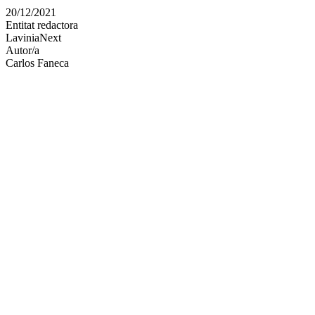
en
20/12/2021
altres
Entitat redactora
xarxes
LaviniaNext
socials
Autor/a
Carlos Faneca