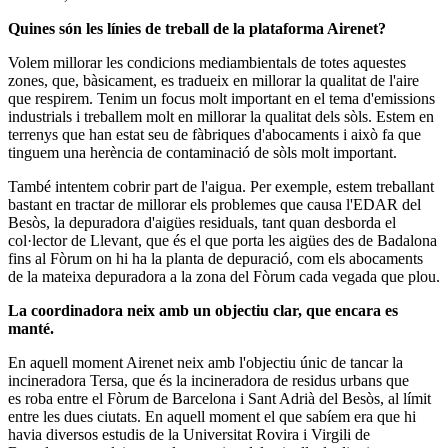
Quines són les línies de treball de la plataforma Airenet?
Volem millorar les condicions mediambientals de totes aquestes
zones, que, bàsicament, es tradueix en millorar la qualitat de l'aire
que respirem. Tenim un focus molt important en el tema d'emissions
industrials i treballem molt en millorar la qualitat dels sòls. Estem en
terrenys que han estat seu de fàbriques d'abocaments i això fa que
tinguem una herència de contaminació de sòls molt important.
També intentem cobrir part de l'aigua. Per exemple, estem treballant
bastant en tractar de millorar els problemes que causa l'EDAR del
Besòs, la depuradora d'aigües residuals, tant quan desborda el
col·lector de Llevant, que és el que porta les aigües des de Badalona
fins al Fòrum on hi ha la planta de depuració, com els abocaments
de la mateixa depuradora a la zona del Fòrum cada vegada que plou.
La coordinadora neix amb un objectiu clar, que encara es
manté.
En aquell moment Airenet neix amb l'objectiu únic de tancar la
incineradora Tersa, que és la incineradora de residus urbans que
es roba entre el Fòrum de Barcelona i Sant Adrià del Besòs, al límit
entre les dues ciutats. En aquell moment el que sabíem era que hi
havia diversos estudis de la Universitat Rovira i Virgili de