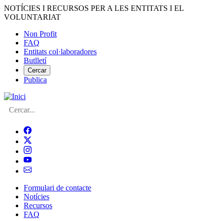
Vés
NOTÍCIES I RECURSOS PER A LES ENTITATS I EL
al
VOLUNTARIAT
contingut
Non Profit
FAQ
Menú
Entitats col·laboradores
del
Butlletí
compte
Cercar
Publica
d'usuari
Cerca
Formulari de contacte
Notícies
Navegació
Recursos
principal
FAQ