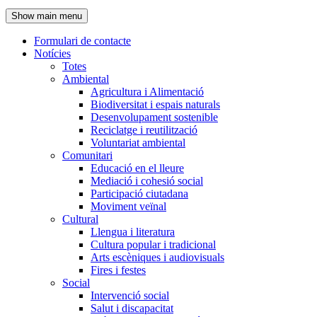
de
Show main menu
l'encapçalament
Formulari de contacte
Notícies
Navegació
Totes
principal
Ambiental
Agricultura i Alimentació
Biodiversitat i espais naturals
Desenvolupament sostenible
Reciclatge i reutilització
Voluntariat ambiental
Comunitari
Educació en el lleure
Mediació i cohesió social
Participació ciutadana
Moviment veïnal
Cultural
Llengua i literatura
Cultura popular i tradicional
Arts escèniques i audiovisuals
Fires i festes
Social
Intervenció social
Salut i discapacitat