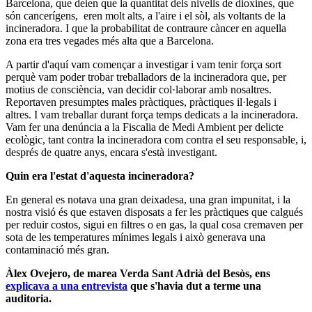
Barcelona, que deien que la quantitat dels nivells de dioxines, que
són cancerígens, eren molt alts, a l'aire i el sòl, als voltants de la
incineradora. I que la probabilitat de contraure càncer en aquella
zona era tres vegades més alta que a Barcelona.
A partir d'aquí vam començar a investigar i vam tenir força sort
perquè vam poder trobar treballadors de la incineradora que, per
motius de consciència, van decidir col·laborar amb nosaltres.
Reportaven presumptes males pràctiques, pràctiques il·legals i
altres. I vam treballar durant força temps dedicats a la incineradora.
Vam fer una denúncia a la Fiscalia de Medi Ambient per delicte
ecològic, tant contra la incineradora com contra el seu responsable, i,
després de quatre anys, encara s'està investigant.
Quin era l'estat d'aquesta incineradora?
En general es notava una gran deixadesa, una gran impunitat, i la
nostra visió és que estaven disposats a fer les pràctiques que calgués
per reduir costos, sigui en filtres o en gas, la qual cosa cremaven per
sota de les temperatures mínimes legals i això generava una
contaminació més gran.
Àlex Ovejero, de marea Verda Sant Adrià del Besòs, ens
explicava a una entrevista
que s'havia dut a terme una
auditoria.