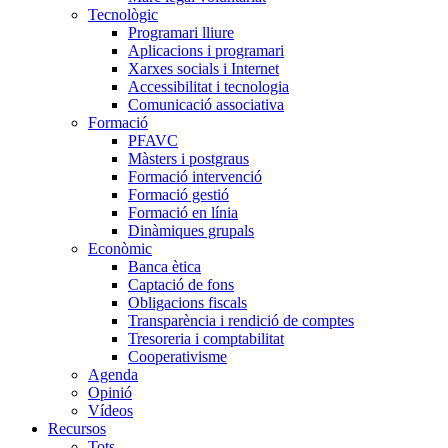
Tecnològic
Programari lliure
Aplicacions i programari
Xarxes socials i Internet
Accessibilitat i tecnologia
Comunicació associativa
Formació
PFAVC
Màsters i postgraus
Formació intervenció
Formació gestió
Formació en línia
Dinàmiques grupals
Econòmic
Banca ètica
Captació de fons
Obligacions fiscals
Transparència i rendició de comptes
Tresoreria i comptabilitat
Cooperativisme
Agenda
Opinió
Vídeos
Recursos
Tots