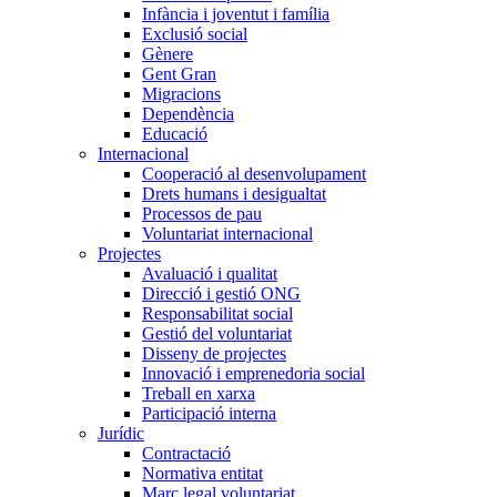
Infància i joventut i família
Exclusió social
Gènere
Gent Gran
Migracions
Dependència
Educació
Internacional
Cooperació al desenvolupament
Drets humans i desigualtat
Processos de pau
Voluntariat internacional
Projectes
Avaluació i qualitat
Direcció i gestió ONG
Responsabilitat social
Gestió del voluntariat
Disseny de projectes
Innovació i emprenedoria social
Treball en xarxa
Participació interna
Jurídic
Contractació
Normativa entitat
Marc legal voluntariat