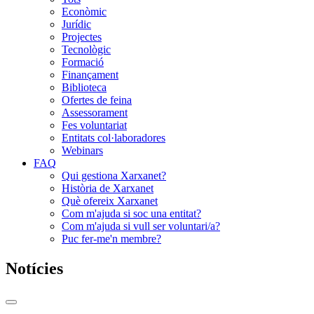
Econòmic
Jurídic
Projectes
Tecnològic
Formació
Finançament
Biblioteca
Ofertes de feina
Assessorament
Fes voluntariat
Entitats col·laboradores
Webinars
FAQ
Qui gestiona Xarxanet?
Història de Xarxanet
Què ofereix Xarxanet
Com m'ajuda si soc una entitat?
Com m'ajuda si vull ser voluntari/a?
Puc fer-me'n membre?
Notícies
Commutador