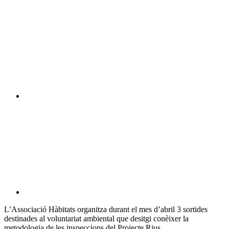
L’Associació Hàbitats organitza durant el mes d’abril 3 sortides
destinades al voluntariat ambiental que desitgi conèixer la
metodologia de les inspeccions del Projecte Rius.