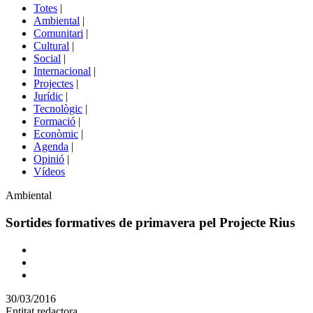
del
Totes
|
menú
Ambiental
|
de
Comunitari
|
portals
Cultural
|
Social
|
Internacional
|
Projectes
|
Jurídic
|
Tecnològic
|
Formació
|
Econòmic
|
Agenda
|
Opinió
|
Vídeos
Àmbit
Ambiental
de
la
Sortides formatives de primavera pel Projecte Rius
notícia
Comparteix
Compartir
en
30/03/2016
altres
Entitat redactora
xarxes