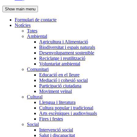
de
Show main menu
l'encapçalament
Formulari de contacte
Notícies
Navegació
Totes
principal
Ambiental
Agricultura i Alimentació
Biodiversitat i espais naturals
Desenvolupament sostenible
Reciclatge i reutilització
Voluntariat ambiental
Comunitari
Educació en el lleure
Mediació i cohesió social
Participació ciutadana
Moviment veïnal
Cultural
Llengua i literatura
Cultura popular i tradicional
Arts escèniques i audiovisuals
Fires i festes
Social
Intervenció social
Salut i discapacitat