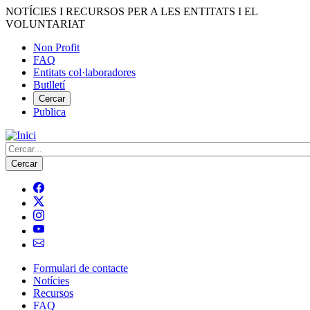
Vés
NOTÍCIES I RECURSOS PER A LES ENTITATS I EL
al
VOLUNTARIAT
contingut
Non Profit
FAQ
Menú
Entitats col·laboradores
del
Butlletí
compte
Cercar
Publica
d'usuari
Cerca
Formulari de contacte
Notícies
Navegació
Recursos
principal
FAQ