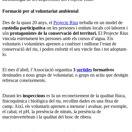
Formació per al voluntariat ambiental
Des de fa quasi 20 anys, el
Projecte Rius
treballa en un model de
custòdia participativa
on les persones i entitats locals col·laboren i
són
protagonistes de la conservació del territori.
El Projecte Rius
vincula estretament les persones amb els cursos d’aigua. Els
voluntaris i voluntàries aprenen a conèixer i millorar l’estat de
conservació del riu, i poden enfortir el seu vincle fins i tot adoptant-
lo.
El mes d’abril, l’Associació organitza
3
sortides
formatives
destinades a nous grups de voluntariat, o grups en actiu que desitgin
refrescar coneixements.
Durant les
inspeccions
es fa un reconeixement de la qualitat física,
fisicoquímica i biològica del riu, recollint dades en una fitxa de
camp. Així, els voluntaris aprenen a mesurar i avaluar, per exemple,
el cabal, el pH, la presència de nitrats, la presència de
macroinvertebrats i la qualitat del bosc de ribera.