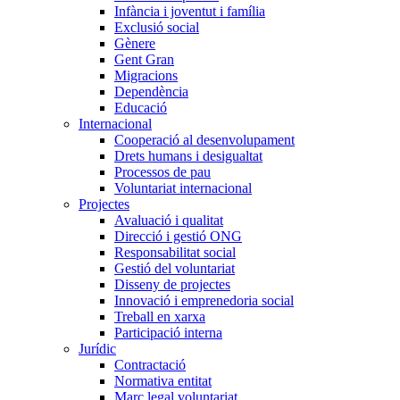
Infància i joventut i família
Exclusió social
Gènere
Gent Gran
Migracions
Dependència
Educació
Internacional
Cooperació al desenvolupament
Drets humans i desigualtat
Processos de pau
Voluntariat internacional
Projectes
Avaluació i qualitat
Direcció i gestió ONG
Responsabilitat social
Gestió del voluntariat
Disseny de projectes
Innovació i emprenedoria social
Treball en xarxa
Participació interna
Jurídic
Contractació
Normativa entitat
Marc legal voluntariat