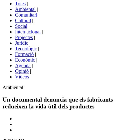
del
Totes
|
menú
Ambiental
|
de
Comunitari
|
portals
Cultural
|
Social
|
Internacional
|
Projectes
|
Jurídic
|
Tecnològic
|
Formació
|
Econòmic
|
Agenda
|
Opinió
|
Vídeos
Àmbit
Ambiental
de
la
Un documental denuncia que els fabricants
notícia
redueixen la vida útil dels productes
Comparteix
Compartir
en