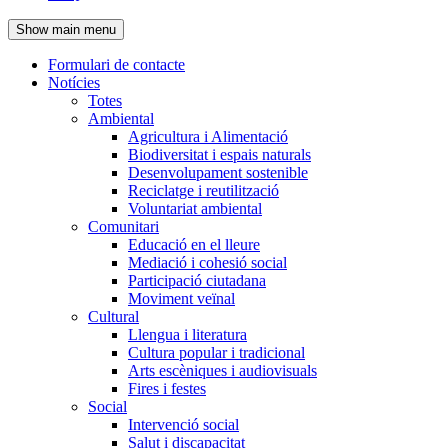
de
Show main menu
l'encapçalament
Formulari de contacte
Notícies
Navegació
Totes
principal
Ambiental
Agricultura i Alimentació
Biodiversitat i espais naturals
Desenvolupament sostenible
Reciclatge i reutilització
Voluntariat ambiental
Comunitari
Educació en el lleure
Mediació i cohesió social
Participació ciutadana
Moviment veïnal
Cultural
Llengua i literatura
Cultura popular i tradicional
Arts escèniques i audiovisuals
Fires i festes
Social
Intervenció social
Salut i discapacitat