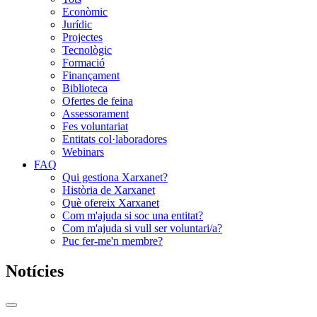
Econòmic
Jurídic
Projectes
Tecnològic
Formació
Finançament
Biblioteca
Ofertes de feina
Assessorament
Fes voluntariat
Entitats col·laboradores
Webinars
FAQ
Qui gestiona Xarxanet?
Història de Xarxanet
Què ofereix Xarxanet
Com m'ajuda si soc una entitat?
Com m'ajuda si vull ser voluntari/a?
Puc fer-me'n membre?
Notícies
Commutador