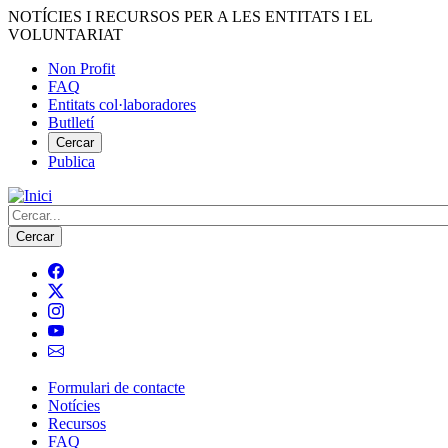
Vés
NOTÍCIES I RECURSOS PER A LES ENTITATS I EL
al
VOLUNTARIAT
contingut
Non Profit
FAQ
Menú
Entitats col·laboradores
del
Butlletí
compte
Cercar
Publica
d'usuari
Cerca
Formulari de contacte
Notícies
Navegació
Recursos
principal
FAQ