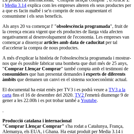
i
Media 3.14
explica com les empreses alteren els seus productes per
a que es facin malbé i se'n comprin de nous augmentant el
consumisme i els seus beneficis.
Als anys 20 va començar l' "
obsolescència programada
", fruit de
la creença encara vigent que els productes de llarga vida afecten
negativament al desenvolupament de l'economia. Les empreses van
començar a dissenyar
articles amb data de caducitat
per tal
d'accelerar la compra de nous productes.
A més d'explicar la història de l'obsolescència programada i mostrar-
nos que és possible fabricar una bombeta que duri més de 25 anys,
"
Comprar Llençar Comprar
" també compta amb el testimoni de
consumidors
que han presentat demandes
i experts de diferents
àmbits
que demanen un canvi en el sistema socioeconòmic actual.
El documental ha estat emès per TV3 i es podrà veure a
TV3 a la
carta
fins el 16 de desembre del 2020.
TV2
l'emetrà diumenge 9 de
gener a les 22.00h i es pot trobar també a
Youtube
.
.
Producció catalana i internacional
"Comprar Llençar Comprar"
s'ha rodat a Catalunya, França,
Alemanya, els EUA, i Ghana. Ha estat produït per Media 3.14 i