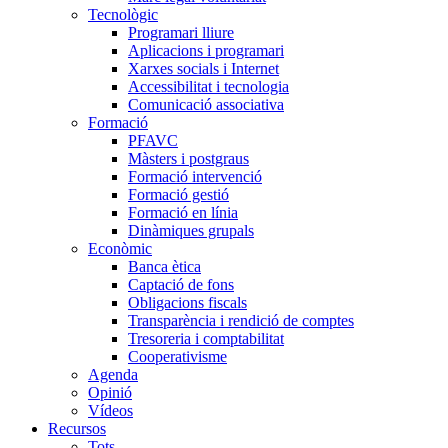
Tecnològic
Programari lliure
Aplicacions i programari
Xarxes socials i Internet
Accessibilitat i tecnologia
Comunicació associativa
Formació
PFAVC
Màsters i postgraus
Formació intervenció
Formació gestió
Formació en línia
Dinàmiques grupals
Econòmic
Banca ètica
Captació de fons
Obligacions fiscals
Transparència i rendició de comptes
Tresoreria i comptabilitat
Cooperativisme
Agenda
Opinió
Vídeos
Recursos
Tots