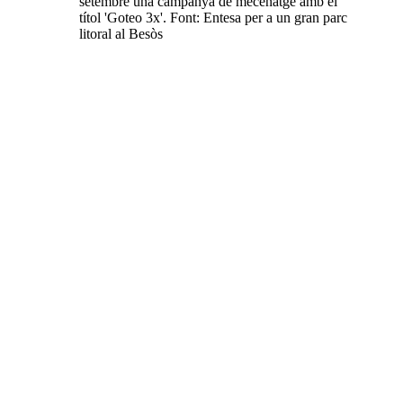
setembre una campanya de mecenatge amb el
títol 'Goteo 3x'. Font: Entesa per a un gran parc
litoral al Besòs