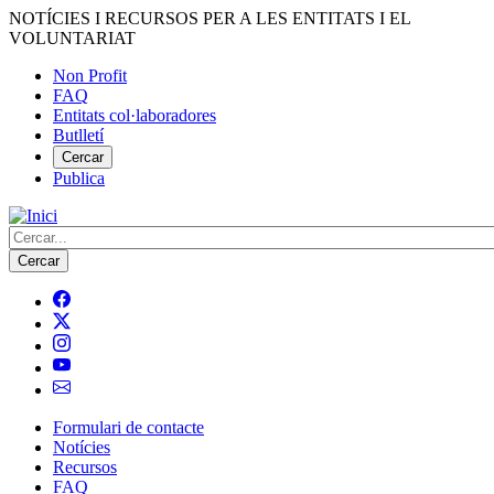
Vés
NOTÍCIES I RECURSOS PER A LES ENTITATS I EL
al
VOLUNTARIAT
contingut
Non Profit
FAQ
Menú
Entitats col·laboradores
del
Butlletí
compte
Cercar
Publica
d'usuari
Cerca
Formulari de contacte
Notícies
Navegació
Recursos
principal
FAQ