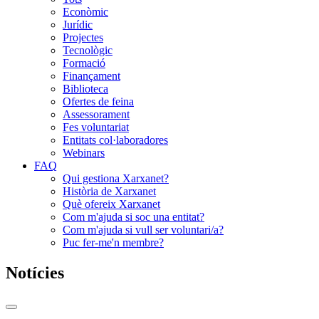
Econòmic
Jurídic
Projectes
Tecnològic
Formació
Finançament
Biblioteca
Ofertes de feina
Assessorament
Fes voluntariat
Entitats col·laboradores
Webinars
FAQ
Qui gestiona Xarxanet?
Història de Xarxanet
Què ofereix Xarxanet
Com m'ajuda si soc una entitat?
Com m'ajuda si vull ser voluntari/a?
Puc fer-me'n membre?
Notícies
Commutador