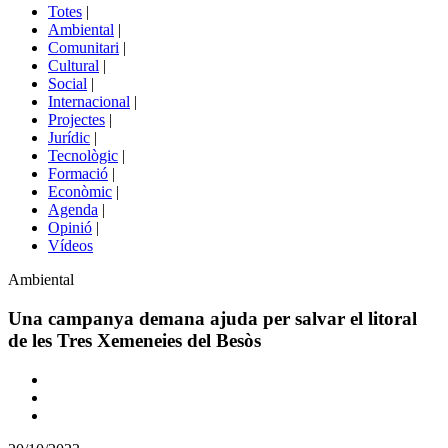
del
Totes
|
menú
Ambiental
|
de
Comunitari
|
portals
Cultural
|
Social
|
Internacional
|
Projectes
|
Jurídic
|
Tecnològic
|
Formació
|
Econòmic
|
Agenda
|
Opinió
|
Vídeos
Àmbit
Ambiental
de
la
Una campanya demana ajuda per salvar el litoral
notícia
de les Tres Xemeneies del Besòs
Comparteix
Compartir
en