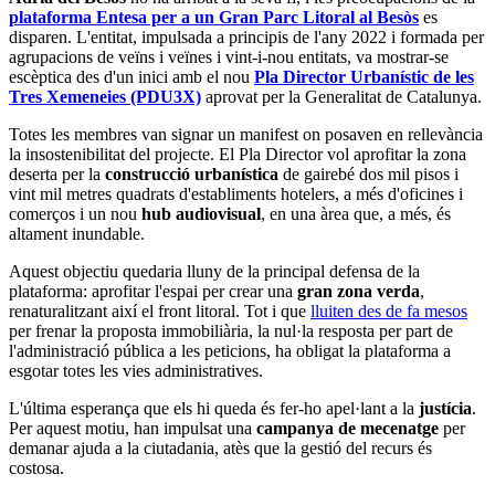
plataforma Entesa per a un Gran Parc Litoral al Besòs
es
disparen. L'entitat, impulsada a principis de l'any 2022 i formada per
agrupacions de veïns i veïnes i vint-i-nou entitats, va mostrar-se
escèptica des d'un inici amb el nou
Pla Director Urbanístic de les
Tres Xemeneies (PDU3X)
aprovat per la Generalitat de Catalunya.
Totes les membres van signar un manifest on posaven en rellevància
la insostenibilitat del projecte. El Pla Director vol aprofitar la zona
deserta per la
construcció urbanística
de gairebé dos mil pisos i
vint mil metres quadrats d'establiments hotelers, a més d'oficines i
comerços i un nou
hub audiovisual
, en una àrea que, a més, és
altament inundable.
Aquest objectiu quedaria lluny de la principal defensa de la
plataforma: aprofitar l'espai per crear una
gran zona verda
,
renaturalitzant així el front litoral. Tot i que
lluiten des de fa mesos
per frenar la proposta immobiliària, la nul·la resposta per part de
l'administració pública a les peticions, ha obligat la plataforma a
esgotar totes les vies administratives.
L'última esperança que els hi queda és fer-ho apel·lant a la
justícia
.
Per aquest motiu, han impulsat una
campanya de mecenatge
per
demanar ajuda a la ciutadania, atès que la gestió del recurs és
costosa.