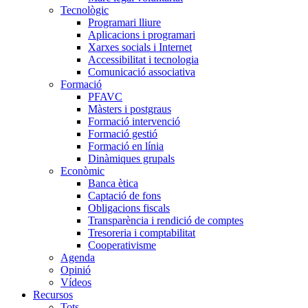
Tecnològic
Programari lliure
Aplicacions i programari
Xarxes socials i Internet
Accessibilitat i tecnologia
Comunicació associativa
Formació
PFAVC
Màsters i postgraus
Formació intervenció
Formació gestió
Formació en línia
Dinàmiques grupals
Econòmic
Banca ètica
Captació de fons
Obligacions fiscals
Transparència i rendició de comptes
Tresoreria i comptabilitat
Cooperativisme
Agenda
Opinió
Vídeos
Recursos
Tots