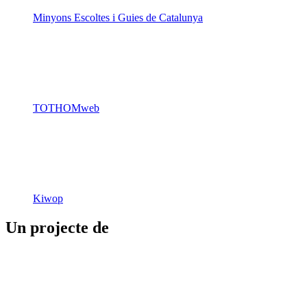
Kiwop
Un projecte de
Generalitat de Catalunya
Butlletins
Contacte
Peu
Avís legal
Política de cookies
Mapa web
Declaració d'accessibilitat