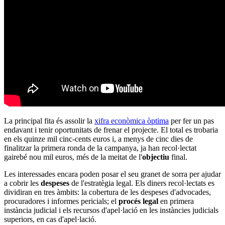
La principal fita és assolir la
xifra econòmica òptima
per fer un pas
endavant i tenir oportunitats de frenar el projecte. El total es trobaria
en els quinze mil cinc-cents euros i, a menys de cinc dies de
finalitzar la primera ronda de la campanya, ja han recol·lectat
gairebé nou mil euros, més de la meitat de l'
objectiu
final.
Les interessades encara poden posar el seu granet de sorra per ajudar
a cobrir les
despeses
de l'estratègia legal. Els diners recol·lectats es
dividiran en tres àmbits: la cobertura de les despeses d'advocades,
procuradores i informes pericials; el
procés legal
en primera
instància judicial i els recursos d'apel·lació en les instàncies judicials
superiors, en cas d'apel·lació.