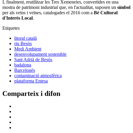
I, finalment, reutilitzar les Tres Xemeneies, convertides en una
mostra de patrimoni industrial que, en l'actualitat, suposen un
símbol
per als veïns i veïnes, catalogades el 2016 com a
Bé Cultural
d'Interès Local
.
Etiquetes
litoral català
riu Besòs
Medi Ambient
desenvolupament sostenible
Sant Adrià de Besòs
badalona
Barcelonès
contaminació atmosfèrica
plataforma Entesa
Comparteix i difon