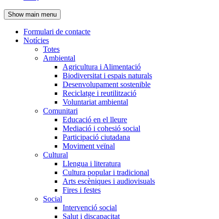
de
Show main menu
l'encapçalament
Formulari de contacte
Notícies
Navegació
Totes
principal
Ambiental
Agricultura i Alimentació
Biodiversitat i espais naturals
Desenvolupament sostenible
Reciclatge i reutilització
Voluntariat ambiental
Comunitari
Educació en el lleure
Mediació i cohesió social
Participació ciutadana
Moviment veïnal
Cultural
Llengua i literatura
Cultura popular i tradicional
Arts escèniques i audiovisuals
Fires i festes
Social
Intervenció social
Salut i discapacitat