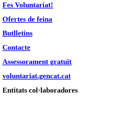
Fes Voluntariat!
Ofertes de feina
Butlletins
Contacte
Assessorament gratuït
voluntariat.gencat.cat
Entitats col·laboradores
Suport Tercer Sector – Fundesplai
Fundació Pere Tarrés
LaviniaNext