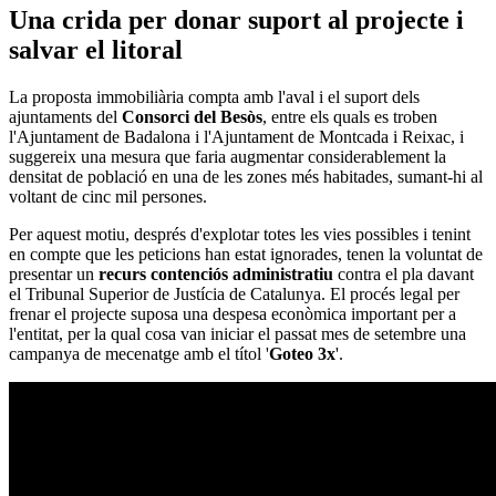
Una crida per donar suport al projecte i
salvar el litoral
La proposta immobiliària compta amb l'aval i el suport dels
ajuntaments del
Consorci del Besòs
, entre els quals es troben
l'Ajuntament de Badalona i l'Ajuntament de Montcada i Reixac, i
suggereix una mesura que faria augmentar considerablement la
densitat de població en una de les zones més habitades, sumant-hi al
voltant de cinc mil persones.
Per aquest motiu, després d'explotar totes les vies possibles i tenint
en compte que les peticions han estat ignorades, tenen la voluntat de
presentar un
recurs contenciós administratiu
contra el pla davant
el Tribunal Superior de Justícia de Catalunya. El procés legal per
frenar el projecte suposa una despesa econòmica important per a
l'entitat, per la qual cosa van iniciar el passat mes de setembre una
campanya de mecenatge amb el títol '
Goteo 3x
'.