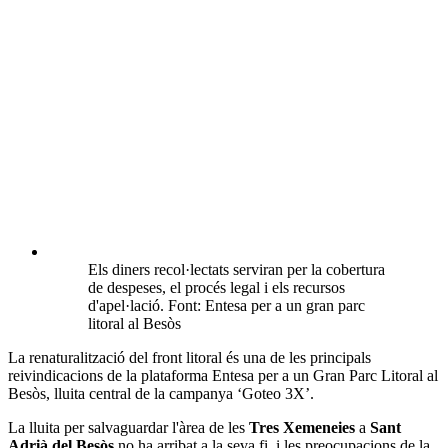
Els diners recol·lectats serviran per la cobertura
de despeses, el procés legal i els recursos
d'apel·lació. Font: Entesa per a un gran parc
litoral al Besòs
La renaturalització del front litoral és una de les principals
reivindicacions de la plataforma Entesa per a un Gran Parc Litoral al
Besòs, lluita central de la campanya ‘Goteo 3X’.
La lluita per salvaguardar l'àrea de les
Tres Xemeneies
a
Sant
Adrià del Besòs
no ha arribat a la seva fi, i les preocupacions de la