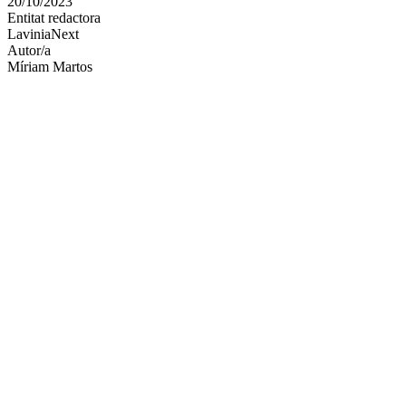
20/10/2023
altres
Entitat redactora
xarxes
LaviniaNext
socials
Autor/a
Míriam Martos