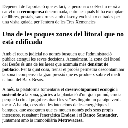
Depenent de l'aportació que es faci, la persona o col·lectiu rebrà a
canvi una
recompensa
determinada, entre les quals hi ha exemplars
de llibres, postals, samarretes amb disseny exclusiu o entrades per
una visita guiada per l'entorn de les Tres Xemeneies.
Una de les poques zones del litoral que no
està edificada
Amb el recurs judicial no només busquen que l'administració
pública atengui les seves decisions. Actualment, la zona del litoral
del Besòs és una de les àrees que acumula més
densitat de
població
. Per la qual cosa, frenar el procés permetria descontaminar
la zona i compensar la gran pressió que es produeix sobre el medi
natural del Baix Besòs.
A més, la plataforma fomentaria el
desenvolupament ecològic i
sostenible
a la zona, gràcies a la plantació d'un gran pulmó, crucial
perquè la ciutat pugui respirar i les veïnes tinguin un paratge verd a
tocar. A banda, cessarien les intencions de les energètiques i
banques, que asseguren que es mouen només pels seus propis
interessos, ressaltant l'energètica
Endesa
i el
Banco Santander
,
juntament amb la immobiliària
Metrovacesa
.