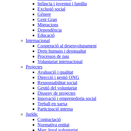
Infància i joventut i família
Exclusió social
Gènere
Gent Gran
Migracions
Dependència
Educació
Internacional
Cooperació al desenvolupament
Drets humans i desigualtat
Processos de pau
Voluntariat internacional
Projectes
Avaluació i qualitat
Direcció i gestió ONG
Responsabilitat social
Gestió del voluntariat
Disseny de projectes
Innovació i emprenedoria social
Treball en xarxa
Participació interna
Jurídic
Contractació
Normativa entitat
Marc legal voluntariat