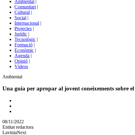
Ambiental
|
de
Comunitari
|
portals
Cultural
|
Social
|
Internacional
|
Projectes
|
Jurídic
|
Tecnològic
|
Formació
|
Econòmic
|
Agenda
|
Opinió
|
Vídeos
Àmbit
Ambiental
de
la
Una guia per apropar al jovent coneixements sobre el 
notícia
Comparteix
Compartir
en
08/11/2022
altres
Entitat redactora
xarxes
LaviniaNext
socials