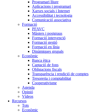
Programari lliure
Aplicacions i programari
Xarxes socials i Internet
Accessibilitat i tecnologia
Comunicació associativa
Formació
PFAVC
Màsters i postgraus
Formació intervenció
Formació gestió
Formació en línia
Dinàmiques grupals
Econòmic
Banca ètica
Captació de fons
Obligacions fiscals
Transparència i rendició de comptes
Tresoreria i comptabilitat
Cooperativisme
Agenda
Opinió
Vídeos
Recursos
Tots
Econòmic