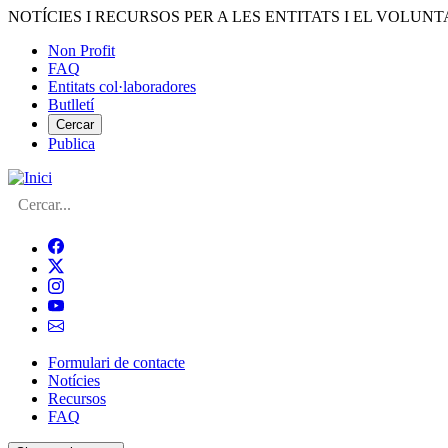
Vés
NOTÍCIES I RECURSOS PER A LES ENTITATS I EL VOLUNT
al
Non Profit
contingut
FAQ
Menú
Entitats col·laboradores
del
Butlletí
compte
Cercar
Publica
d'usuari
Cerca
Formulari de contacte
Notícies
Navegació
Recursos
principal
FAQ
de