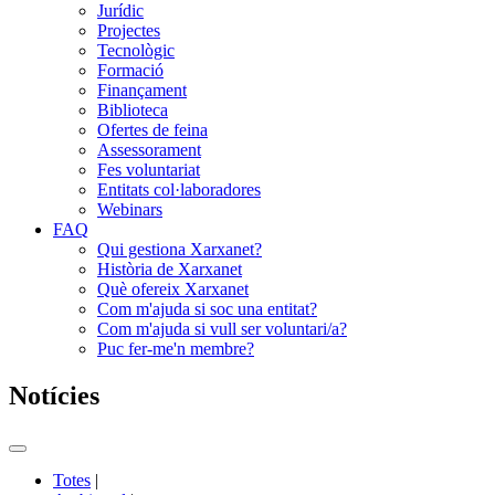
Jurídic
Projectes
Tecnològic
Formació
Finançament
Biblioteca
Ofertes de feina
Assessorament
Fes voluntariat
Entitats col·laboradores
Webinars
FAQ
Qui gestiona Xarxanet?
Història de Xarxanet
Què ofereix Xarxanet
Com m'ajuda si soc una entitat?
Com m'ajuda si vull ser voluntari/a?
Puc fer-me'n membre?
Notícies
Commutador
del
Totes
|
menú