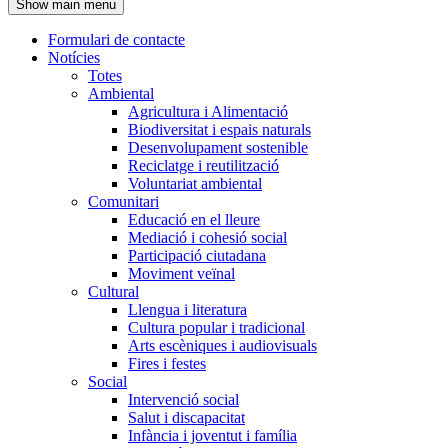
Show main menu
l'encapçalament
Formulari de contacte
Notícies
Navegació
Totes
principal
Ambiental
Agricultura i Alimentació
Biodiversitat i espais naturals
Desenvolupament sostenible
Reciclatge i reutilització
Voluntariat ambiental
Comunitari
Educació en el lleure
Mediació i cohesió social
Participació ciutadana
Moviment veïnal
Cultural
Llengua i literatura
Cultura popular i tradicional
Arts escèniques i audiovisuals
Fires i festes
Social
Intervenció social
Salut i discapacitat
Infància i joventut i família