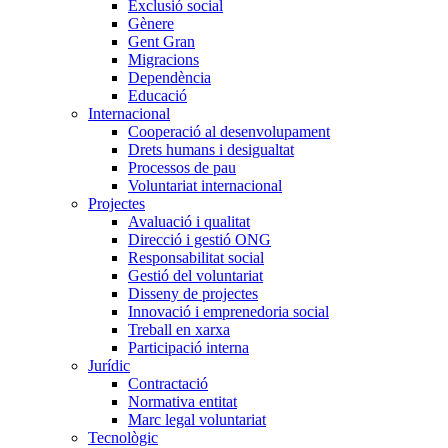
Exclusió social
Gènere
Gent Gran
Migracions
Dependència
Educació
Internacional
Cooperació al desenvolupament
Drets humans i desigualtat
Processos de pau
Voluntariat internacional
Projectes
Avaluació i qualitat
Direcció i gestió ONG
Responsabilitat social
Gestió del voluntariat
Disseny de projectes
Innovació i emprenedoria social
Treball en xarxa
Participació interna
Jurídic
Contractació
Normativa entitat
Marc legal voluntariat
Tecnològic