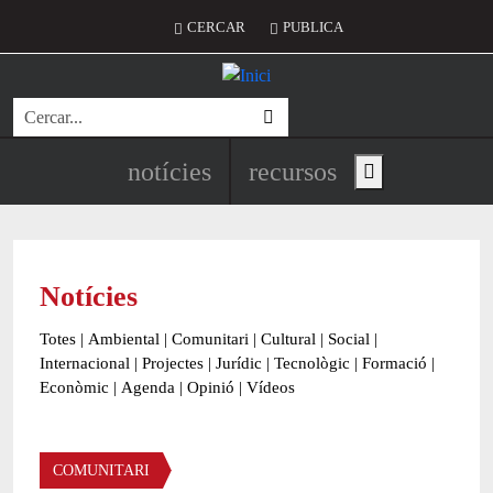
Vés al contingut
Menú del compte d'usuari
CERCAR
PUBLICA
Cerca
Navegació principal de l'encapç
notícies
recursos
Show main menu
Notícies
Totes
|
Ambiental
|
Comunitari
|
Cultural
|
Social
|
Internacional
|
Projectes
|
Jurídic
|
Tecnològic
|
Formació
|
Econòmic
|
Agenda
|
Opinió
|
Vídeos
Àmbit de la notícia
COMUNITARI