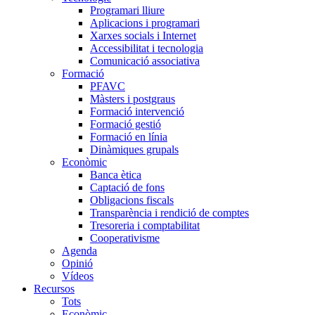
Programari lliure
Aplicacions i programari
Xarxes socials i Internet
Accessibilitat i tecnologia
Comunicació associativa
Formació
PFAVC
Màsters i postgraus
Formació intervenció
Formació gestió
Formació en línia
Dinàmiques grupals
Econòmic
Banca ètica
Captació de fons
Obligacions fiscals
Transparència i rendició de comptes
Tresoreria i comptabilitat
Cooperativisme
Agenda
Opinió
Vídeos
Recursos
Tots
Econòmic