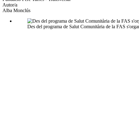
Autor/a
Alba Monclús
Des del programa de Salut Comunitària de la FAS s'organi
Els estudiants es converteixen en agents de salut format
Ens endinsem en el dia a dia del programa de Salut Comunitària de la 
Fa més de dues dècades que el
programa de Salut Comunitària
de la
F
Barcelona (UAB). A través d’accions com l’assessorament individualit
la informació, la reducció de riscos i el respecte per les realitats diver
Conversem amb
Anna Blasco
, tècnica de salut de la FAS, sobre els 
desigualtats de gènere i la necessitat, encara vigent, de reconstruir v
Quin és el paper de la Fundació Autònoma Solidària (FAS) en la
La FAS, mitjançant el seu programa de Salut Comunitària, té un paper 
de peers o intervenció entre parells. Aquest model redueix les escales
l’alumnat.
L’activitat central del programa és el Xiringu, un estand que es col·l