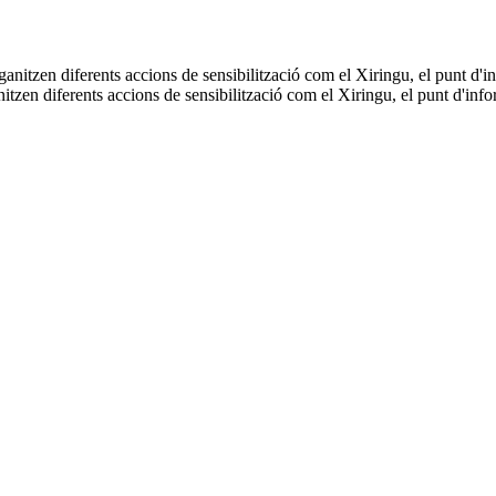
tzen diferents accions de sensibilització com el Xiringu, el punt d'in
s i acompanyats per l'equip de la FAS Font: FAS
FAS en la promoció d'entorns saludables a la universitat.
undació Autònoma Solidària (FAS)
treballa per promoure estils de 
zat, el Xiringu —punt d’informació i prevenció al campus— i diverses a
ses de l’alumnat.
principals
reptes actuals en matèria de benestar universitari
: l’augme
incles comunitaris després de la pandèmia. Una mirada profunda que entén
 promoció de la Salut Comunitària al campus?
clau en la promoció de la salut i el benestar entre l’alumnat de la UAB
 de poder i afavoreix una comunicació més propera, facilitant que les acc
oca en espais de pas com la Plaça Cívica o en altres punts del campus. A