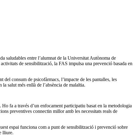
 lliure.
sem d'un servei d’assessorament individualitzat, gestionat pel
.uab)