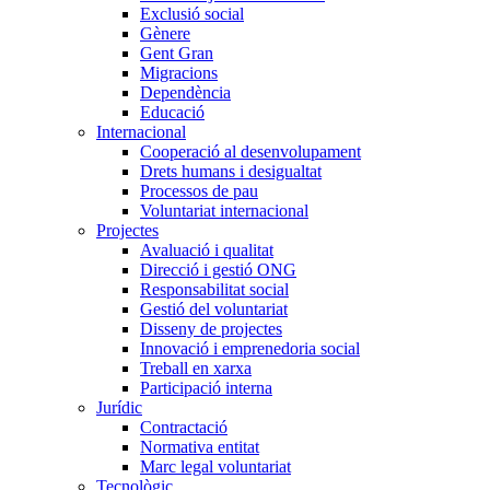
Exclusió social
Gènere
Gent Gran
Migracions
Dependència
Educació
Internacional
Cooperació al desenvolupament
Drets humans i desigualtat
Processos de pau
Voluntariat internacional
Projectes
Avaluació i qualitat
Direcció i gestió ONG
Responsabilitat social
Gestió del voluntariat
Disseny de projectes
Innovació i emprenedoria social
Treball en xarxa
Participació interna
Jurídic
Contractació
Normativa entitat
Marc legal voluntariat
Tecnològic