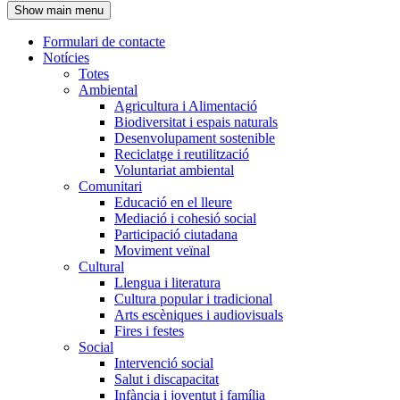
Show main menu
l'encapçalament
Formulari de contacte
Notícies
Navegació
Totes
principal
Ambiental
Agricultura i Alimentació
Biodiversitat i espais naturals
Desenvolupament sostenible
Reciclatge i reutilització
Voluntariat ambiental
Comunitari
Educació en el lleure
Mediació i cohesió social
Participació ciutadana
Moviment veïnal
Cultural
Llengua i literatura
Cultura popular i tradicional
Arts escèniques i audiovisuals
Fires i festes
Social
Intervenció social
Salut i discapacitat
Infància i joventut i família