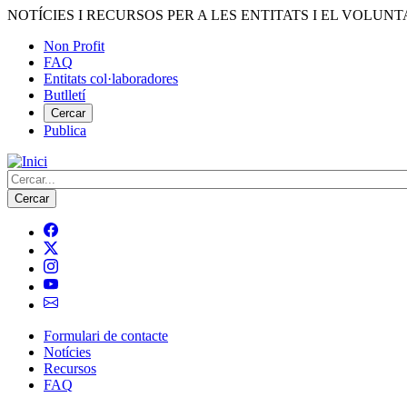
Vés
NOTÍCIES I RECURSOS PER A LES ENTITATS I EL VOLUNT
al
Non Profit
contingut
FAQ
Menú
Entitats col·laboradores
del
Butlletí
compte
Cercar
Publica
d'usuari
Cerca
Formulari de contacte
Notícies
Navegació
Recursos
principal
FAQ
de