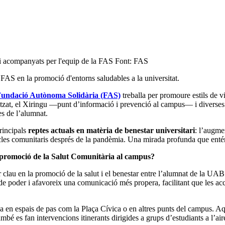
bé es fan intervencions itinerants dirigides a grups d’estudiants a l’aire
bé desenvolupem accions puntuals relacionades amb dies mundials i dispo
rsonal.
publicación compartida de Fundació Autònoma Solidària - UAB (@fas