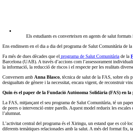
diferents temàtiques relacionades amb la salut. A més del format fix, tam
A més del Xiringu, també us podem trobar en altres formats.
Sí, tenim una presència força activa a les xarxes socials. A més, tam
personal tècnic, per aquells casos que requereixen una atenció més pe
Ver esta publicación en Instagram
Una 