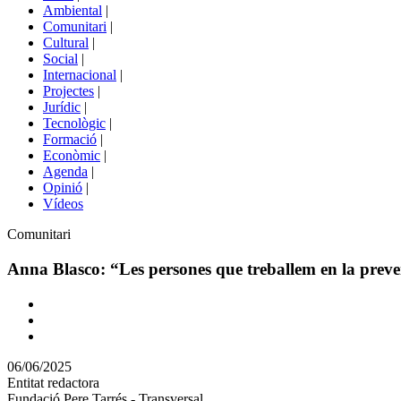
menú
Ambiental
|
de
Comunitari
|
portals
Cultural
|
Social
|
Internacional
|
Projectes
|
Jurídic
|
Tecnològic
|
Formació
|
Econòmic
|
Agenda
|
Opinió
|
Vídeos
Àmbit
Comunitari
de
la
Anna Blasco: “Les persones que treballem en la preve
notícia
Comparteix
Compartir
en
06/06/2025
altres
Entitat redactora
xarxes
Fundació Pere Tarrés - Transversal
socials