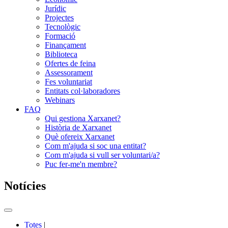
Jurídic
Projectes
Tecnològic
Formació
Finançament
Biblioteca
Ofertes de feina
Assessorament
Fes voluntariat
Entitats col·laboradores
Webinars
FAQ
Qui gestiona Xarxanet?
Història de Xarxanet
Què ofereix Xarxanet
Com m'ajuda si soc una entitat?
Com m'ajuda si vull ser voluntari/a?
Puc fer-me'n membre?
Notícies
Commutador
del
Totes
|