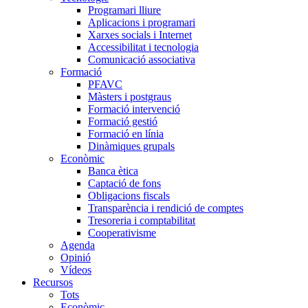
Programari lliure
Aplicacions i programari
Xarxes socials i Internet
Accessibilitat i tecnologia
Comunicació associativa
Formació
PFAVC
Màsters i postgraus
Formació intervenció
Formació gestió
Formació en línia
Dinàmiques grupals
Econòmic
Banca ètica
Captació de fons
Obligacions fiscals
Transparència i rendició de comptes
Tresoreria i comptabilitat
Cooperativisme
Agenda
Opinió
Vídeos
Recursos
Tots
Econòmic