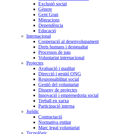
Exclusió social
Gènere
Gent Gran
Migracions
Dependència
Educació
Internacional
Cooperació al desenvolupament
Drets humans i desigualtat
Processos de pau
Voluntariat internacional
Projectes
Avaluació i qualitat
Direcció i gestió ONG
Responsabilitat social
Gestió del voluntariat
Disseny de projectes
Innovació i emprenedoria social
Treball en xarxa
Participació interna
Jurídic
Contractació
Normativa entitat
Marc legal voluntariat
Tecnològic