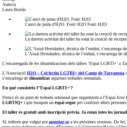
Autor/a
Laura Borràs
Canvi de junta d'H2O. Font: H2O Font: H2O
La darrera activitat del taller ha estat la creació de rece
L’Arual Hernández, tècnica de l’entitat, s’encarrega de
L’encarregada de les dinamitzacions dels tallers ‘Espai LGBTI+’ a Tarr
L’Associació
H2O – Col·lectiu LGTBI+ del Camp de Tarragona
o
s’encarrega de
dinamitzar
aquestes trobades setmanals.
En què consisteix l’'Espai LGBTI+’?
Doncs és un punt de trobada setmanal que organitzem a l’Espai Jov
LGBTIQ+
i que busquin un
espai segur
per conèixer altres persones
El taller és gratuït amb inscripció prèvia. Ja estan totes les jor
Sí, tothom que vulgui pot
apuntar-se
a les pròximes sessions. De fe
unes noies italianes que estan d'Erasmus a la Universitat Rovira i Virgil