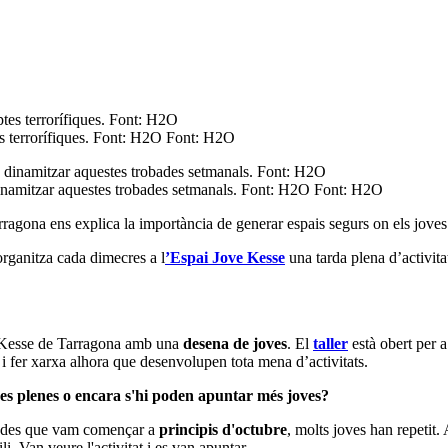
ptes terrorífiques. Font: H2O Font: H2O
 dinamitzar aquestes trobades setmanals. Font: H2O Font: H2O
agona ens explica la importància de generar espais segurs on els joves d
rganitza cada dimecres a l
’Espai Jove Kesse
una tarda plena d’activi
e Kesse de Tarragona amb una
desena de joves
. El
taller
està obert per a
 i fer xarxa alhora que desenvolupen tota mena d’activitats.
nades plenes o encara s'hi poden apuntar més joves?
t, des que vam començar a
principis d'octubre
, molts joves han repetit.
i. Van veure l'activitat i es van apuntar.