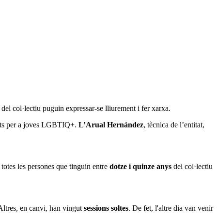
el col·lectiu puguin expressar-se lliurement i fer xarxa.
tats per a joves LGBTIQ+.
L’Arual Hernández
, tècnica de l’entitat,
 totes les persones que tinguin entre
dotze i quinze anys
del col·lectiu
 Altres, en canvi, han vingut
sessions soltes
. De fet, l'altre dia van venir