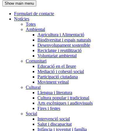
Show main menu
l'encapçalament
Formulari de contacte
Notícies
Navegació
Totes
principal
Ambiental
Agricultura i Alimentació
Biodiversitat i espais naturals
Desenvolupament sostenible
Reciclatge i reutilització
Voluntariat ambiental
Comunitari
Educació en el lleure
Mediació i cohesió social
Participació ciutadana
Moviment veïnal
Cultural
Llengua i literatura
Cultura popular i tradicional
Arts escèniques i audiovisuals
Fires i festes
Social
Intervenció social
Salut i discapacitat
Infància i joventut i família