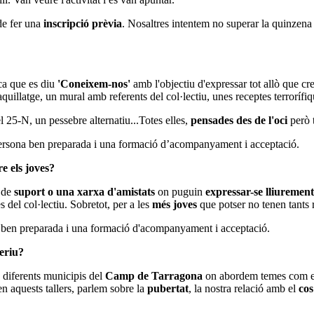
de fer una
inscripció prèvia
. Nosaltres intentem no superar la quinzena
ca que es diu
'Coneixem-nos'
amb l'objectiu d'expressar tot allò que cr
uillatge, un mural amb referents del col·lectiu, unes receptes terrorífi
l 25-N, un pessebre alternatiu...Totes elles,
pensades des de l'oci
però 
ersona ben preparada i una formació d’acompanyament i acceptació.
re els joves?
a de
suport o una xarxa d'amistats
on puguin
expressar-se lliurement
s del col·lectiu. Sobretot, per a les
més joves
que potser no tenen tants 
ben preparada i una formació d'acompanyament i acceptació.
feriu?
 diferents municipis del
Camp de Tarragona
on abordem temes com el 
en aquests tallers, parlem sobre la
pubertat
, la nostra relació amb el
cos