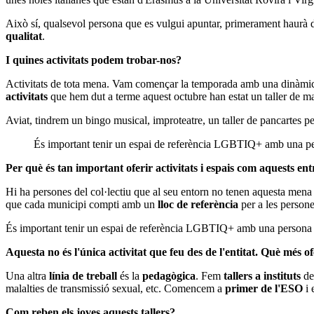
Això sí, qualsevol persona que es vulgui apuntar, primerament haurà 
qualitat
.
I quines activitats podem trobar-nos?
Activitats de tota mena. Vam començar la temporada amb una dinàmi
activitats
que hem dut a terme aquest octubre han estat un taller de maq
Aviat, tindrem un bingo musical, improteatre, un taller de pancartes pe
És important tenir un espai de referència LGBTIQ+ amb una p
Per què és tan important oferir activitats i espais com aquests ent
Hi ha persones del col·lectiu que al seu entorn no tenen aquesta men
que cada municipi compti amb un
lloc de referència
per a les persone
És important tenir un espai de referència LGBTIQ+ amb una persona 
Aquesta no és l'única activitat que feu des de l'entitat. Què més o
Una altra
línia de treball
és la
pedagògica
. Fem
tallers a instituts
de
malalties de transmissió sexual, etc. Comencem a
primer de l'ESO
i 
Com reben els joves aquests tallers?