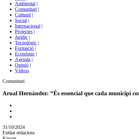
menú
Ambiental
|
de
Comunitari
|
portals
Cultural
|
Social
|
Internacional
|
Projectes
|
Jurídic
|
Tecnològic
|
Formació
|
Econòmic
|
Agenda
|
Opinió
|
Vídeos
Àmbit
Comunitari
de
la
Arual Hernández: “És essencial que cada municipi com
notícia
Comparteix
Compartir
en
31/10/2024
altres
Entitat redactora
xarxes
Kiwop
socials