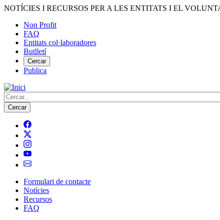
Vés
NOTÍCIES I RECURSOS PER A LES ENTITATS I EL VOLUNT
al
Non Profit
contingut
FAQ
Menú
Entitats col·laboradores
del
Butlletí
compte
Cercar
Publica
d'usuari
Cerca
Formulari de contacte
Notícies
Navegació
Recursos
principal
FAQ
de