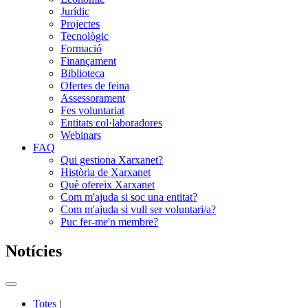
Jurídic
Projectes
Tecnològic
Formació
Finançament
Biblioteca
Ofertes de feina
Assessorament
Fes voluntariat
Entitats col·laboradores
Webinars
FAQ
Qui gestiona Xarxanet?
Història de Xarxanet
Què ofereix Xarxanet
Com m'ajuda si soc una entitat?
Com m'ajuda si vull ser voluntari/a?
Puc fer-me'n membre?
Notícies
Commutador
del
Totes
|