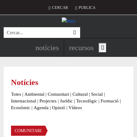
Vés al contingut
Menú del compte d'usuari
CERCAR
PUBLICA
Cerca
Navegació principal de l'encapç
notícies
recursos
Show main menu
Notícies
Totes
|
Ambiental
|
Comunitari
|
Cultural
|
Social
|
Internacional
|
Projectes
|
Jurídic
|
Tecnològic
|
Formació
|
Econòmic
|
Agenda
|
Opinió
|
Vídeos
Àmbit de la notícia
COMUNITARI