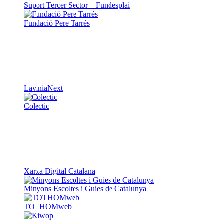
Suport Tercer Sector – Fundesplai
Fundació Pere Tarrés
LaviniaNext
Colectic
Xarxa Digital Catalana
Minyons Escoltes i Guies de Catalunya
TOTHOMweb
Kiwop
Un projecte de