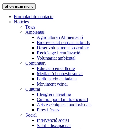
de
Show main menu
l'encapçalament
Formulari de contacte
Notícies
Navegació
Totes
principal
Ambiental
Agricultura i Alimentació
Biodiversitat i espais naturals
Desenvolupament sostenible
Reciclatge i reutilització
Voluntariat ambiental
Comunitari
Educació en el lleure
Mediació i cohesió social
Participació ciutadana
Moviment veïnal
Cultural
Llengua i literatura
Cultura popular i tradicional
Arts escèniques i audiovisuals
Fires i festes
Social
Intervenció social
Salut i discapacitat