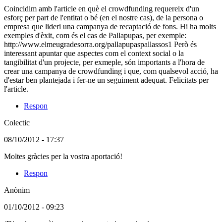
no
Coincidim amb l'article en què el crowdfunding requereix d'un
registrat)
esforç per part de l'entitat o bé (en el nostre cas), de la persona o
empresa que lideri una campanya de recaptació de fons. Hi ha molts
exemples d'èxit, com és el cas de Pallapupas, per exemple:
http://www.elmeugradesorra.org/pallapupaspallassos1 Però és
interessant apuntar que aspectes com el context social o la
tangibilitat d'un projecte, per exmeple, són importants a l'hora de
crear una campanya de crowdfunding i que, com qualsevol acció, ha
d'estar ben plantejada i fer-ne un seguiment adequat. Felicitats per
l'article.
Respon
Colectic
(Usuari
08/10/2012 - 17:37
registrat)
Comentari
Moltes gràcies per la vostra aportació!
en
Respon
resposta
al
Anònim
comentari:
Coincidim
(Usuari
01/10/2012 - 09:23
amb
no
l&#039;article