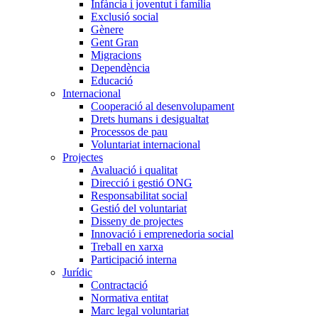
Infància i joventut i família
Exclusió social
Gènere
Gent Gran
Migracions
Dependència
Educació
Internacional
Cooperació al desenvolupament
Drets humans i desigualtat
Processos de pau
Voluntariat internacional
Projectes
Avaluació i qualitat
Direcció i gestió ONG
Responsabilitat social
Gestió del voluntariat
Disseny de projectes
Innovació i emprenedoria social
Treball en xarxa
Participació interna
Jurídic
Contractació
Normativa entitat
Marc legal voluntariat