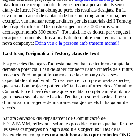
plataforma de recaptació de diners específica per a entitats sense
afany de lucre. No ha obtingut, però, els resultats desitjats. En la
seva primera acció de captació de fons amb migranodearena, per
exemple, van intentar recaptar diners per als materials del I Torneig
de bàsquet inclusiu: “Del nostre objectiu de 2.000 euros vam
aconseguir només 390 euros”. Tot i així, no es donen per vençuts i
en aquests moments i fins a finals de desembre tenen en marxa una
nova campanya:
Dóna veu a la persona amb trastorn mental!
La difusió, l'originalitat i l'esforç, claus de l'èxit
Els projectes finançats d'aquesta manera han de tenir en compte la
demanda potencial i han de saber connectar amb l'interès dels futurs
mecenes. Però un punt fonamental de la campanya és la seva
capacitat de difusió viral. “Si es tenen en compte aquests aspectes,
qualsevol bon projecte pot reeixir” tal i com afirmen des d’Omnium
Cultural. El cert però és que aquesta entitat compta també amb una
gran massa social que té bastida l'entitat, un suport bàsic a l’hora
d’impulsar un projecte de micromecenatge que els hi ha garantit el
succés.
Sandra Salvador, del departament de Comunicació de
FECAFAMM, reflexiona sobre les possibles causes que han fet que
les seves campanyes no hagin assolit els objectius: “Des de la
Federació creiem que
és una molt bona eina que tenim les ONG