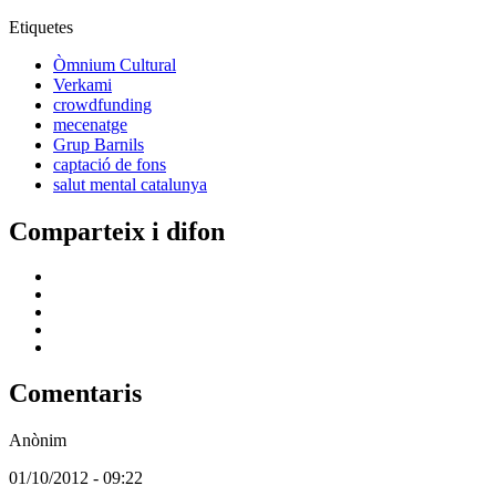
Etiquetes
Òmnium Cultural
Verkami
crowdfunding
mecenatge
Grup Barnils
captació de fons
salut mental catalunya
Comparteix i difon
Comentaris
Anònim
(Usuari
01/10/2012 - 09:22