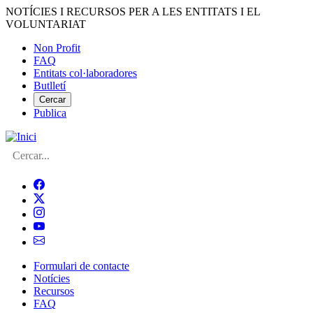
Vés
NOTÍCIES I RECURSOS PER A LES ENTITATS I EL
al
VOLUNTARIAT
contingut
Non Profit
FAQ
Menú
Entitats col·laboradores
del
Butlletí
compte
Cercar
Publica
d'usuari
Cerca
Formulari de contacte
Notícies
Navegació
Recursos
principal
FAQ