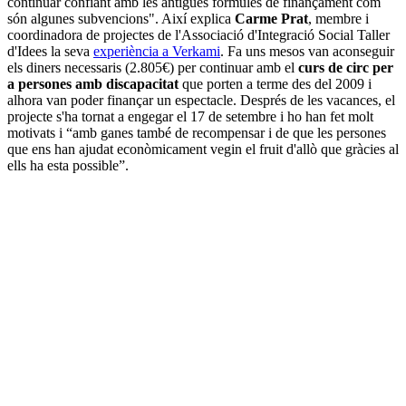
continuar confiant amb les antigues fórmules de finançament com
són algunes subvencions". Així explica
Carme Prat
, membre i
coordinadora de projectes de l'Associació d'Integració Social Taller
d'Idees la seva
experiència a Verkami
. Fa uns mesos van aconseguir
els diners necessaris (2.805€) per continuar amb el
curs de circ per
a persones amb discapacitat
que porten a terme des del 2009 i
alhora van poder finançar un espectacle. Després de les vacances, el
projecte s'ha tornat a engegar el 17 de setembre i ho han fet molt
motivats i “amb ganes també de recompensar i de que les persones
que ens han ajudat econòmicament vegin el fruit d'allò que gràcies al
ells ha esta possible”.