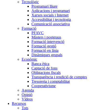
Tecnològic
Programari lliure
Aplicacions i programari
Xarxes socials i Internet
Accessibilitat i tecnologia
Comunicació associativa
Formació
PFAVC
Màsters i postgraus
Formació intervenció
Formació gestió
Formació en línia
Dinàmiques grupals
Econòmic
Banca ètica
Captació de fons
Obligacions fiscals
Transparència i rendició de comptes
Tresoreria i comptabilitat
Cooperativisme
Agenda
Opinió
Vídeos
Recursos
Tots