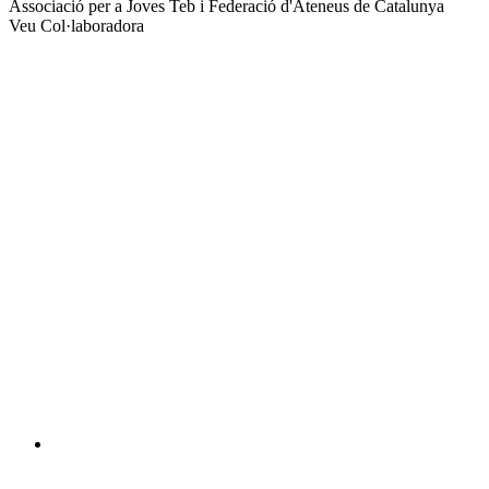
xarxes
Associació per a Joves Teb i Federació d'Ateneus de Catalunya
socials
Veu Col·laboradora