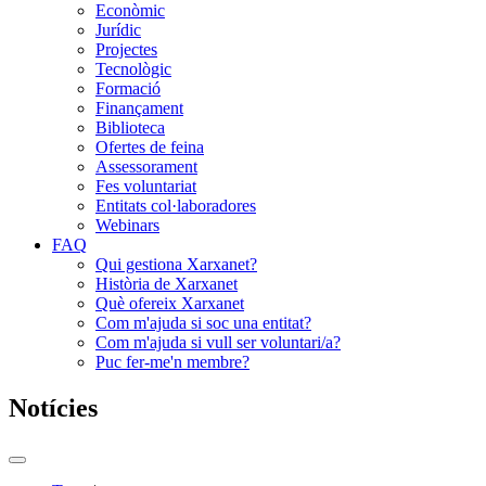
Econòmic
Jurídic
Projectes
Tecnològic
Formació
Finançament
Biblioteca
Ofertes de feina
Assessorament
Fes voluntariat
Entitats col·laboradores
Webinars
FAQ
Qui gestiona Xarxanet?
Història de Xarxanet
Què ofereix Xarxanet
Com m'ajuda si soc una entitat?
Com m'ajuda si vull ser voluntari/a?
Puc fer-me'n membre?
Notícies
Commutador
del