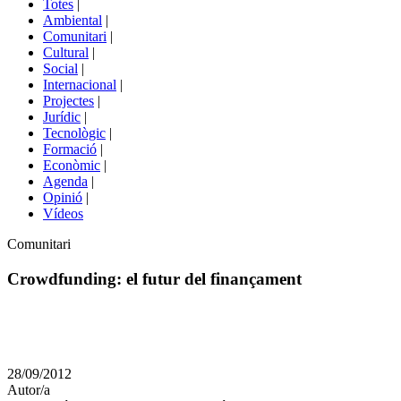
Totes
|
menú
Ambiental
|
de
Comunitari
|
portals
Cultural
|
Social
|
Internacional
|
Projectes
|
Jurídic
|
Tecnològic
|
Formació
|
Econòmic
|
Agenda
|
Opinió
|
Vídeos
Àmbit
Comunitari
de
la
Crowdfunding: el futur del finançament
notícia
Comparteix
Compartir
en
28/09/2012
altres
Autor/a