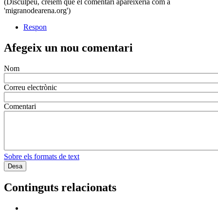
(Disculpeu, crèiem que el comentari apareixeria com a
registrat)
en
'migranodearena.org')
Respon
Afegeix un nou comentari
Nom
Correu electrònic
Comentari
Sobre els formats de text
Continguts relacionats