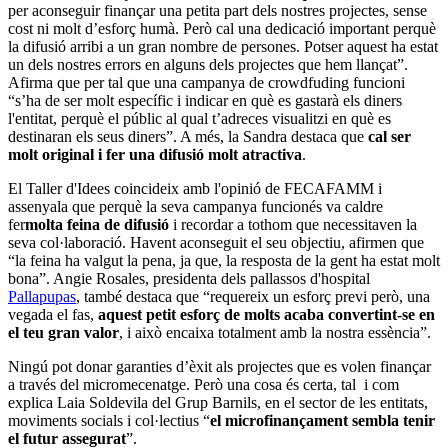
per aconseguir finançar una petita part dels nostres projectes, sense
cost ni molt d’esforç humà. Però cal una dedicació important perquè
la difusió arribi a un gran nombre de persones. Potser aquest ha estat
un dels nostres errors en alguns dels projectes que hem llançat”.
Afirma que per tal que una campanya de crowdfuding funcioni
“s’ha de ser molt específic i indicar en què es gastarà els diners
l'entitat, perquè el públic al qual t’adreces visualitzi en què es
destinaran els seus diners”. A més, la Sandra destaca que
cal ser
molt original i fer una difusió molt atractiva
.
El Taller d'Idees coincideix amb l'opinió de FECAFAMM i
assenyala que perquè la seva campanya funcionés va caldre
fer
molta feina de difusió
i recordar a tothom que necessitaven la
seva col·laboració. Havent aconseguit el seu objectiu, afirmen que
“la feina ha valgut la pena, ja que, la resposta de la gent ha estat molt
bona”. Angie Rosales, presidenta dels pallassos d'hospital
Pallapupas
, també destaca que “requereix un esforç previ però, una
vegada el fas,
aquest petit esforç de molts acaba convertint-se en
el teu gran valor
, i això encaixa totalment amb la nostra essència”.
Ningú pot donar garanties d’èxit als projectes que es volen finançar
a través del micromecenatge. Però una cosa és certa, tal i com
explica Laia Soldevila del Grup Barnils, en el sector de les entitats,
moviments socials i col·lectius “
el microfinançament sembla tenir
el futur assegurat
”.