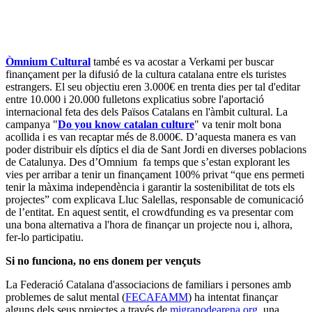
Òmnium Cultural
també es va acostar a Verkami per buscar
finançament per la difusió de la cultura catalana entre els turistes
estrangers. El seu objectiu eren 3.000€ en trenta dies per tal d'editar
entre 10.000 i 20.000 fulletons explicatius sobre l'aportació
internacional feta des dels Països Catalans en l'àmbit cultural. La
campanya "
Do you know catalan culture
" va tenir molt bona
acollida i es van recaptar més de 8.000€. D’aquesta manera es van
poder distribuir els díptics el dia de Sant Jordi en diverses poblacions
de Catalunya. Des d’Omnium fa temps que s’estan explorant les
vies per arribar a tenir un finançament 100% privat “que ens permeti
tenir la màxima independència i garantir la sostenibilitat de tots els
projectes” com explicava Lluc Salellas, responsable de comunicació
de l’entitat. En aquest sentit, el crowdfunding es va presentar com
una bona alternativa a l'hora de finançar un projecte nou i, alhora,
fer-lo participatiu.
Si no funciona, no ens donem per vençuts
La Federació Catalana d'associacions de familiars i persones amb
problemes de salut mental (
FECAFAMM
) ha intentat finançar
alguns dels seus projectes a través de
migranodearena.org
, una