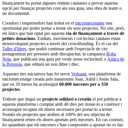
finançament ha portat algunes entitats catalanes a provar aquesta
opció per finançar projectes com ara una guia, una obra de teatre o
un documental.
Creadors i emprenedors han trobat en el
micromecenatge
una
oportunitat per poder portar a terme els seus projectes. No són, però,
els únics que han optat per aquesta
via de finançament a través de
petites donacions
. Entitats, moviments i col·lectius catalans estan
desenvolupant projectes a través del crowdfunding. És el cas del
Taller d'Idees
, que podrà continuar amb l'espectacle de circ
protagonitzat per persones amb discapacitat; la campanya
Roba
Neta
, que publicarà una guia per vestir sense esclavitud; o
Amics de
la Bressola
, que editarà un nou llibre i disc.
Aquestes tres iniciatives han fet servir
Verkami
, una plataforma de
micromecenatge creada pels mataronins Joan, Adrià i Jonàs Sala,
que en 20 mesos ha aconseguit
60.000 mecenes per a 350
projectes
.
Tothom que tingui un
projecte solidari o creatiu
el pot publicar a
aquesta plataforma i comptar amb 40 dies per donar-lo a conèixer i
aconseguir recaptar els diners necessaris per portar-lo a terme.
Només els projectes que arriben al 100% del seu objectiu de
finançament reben els diners aportats pels mecenes. En cas contrari,
les quantitats que els mecenes s’han compromès a aportar no es fan