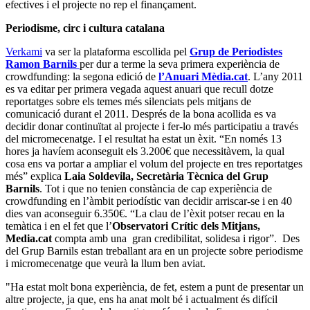
efectives i el projecte no rep el finançament.
Periodisme, circ i cultura catalana
Verkami
va ser la plataforma escollida pel
Grup de Periodistes
Ramon Barnils
per dur a terme la seva primera experiència de
crowdfunding: la segona edició de
l’Anuari Mèdia.cat
. L’any 2011
es va editar per primera vegada aquest anuari que recull dotze
reportatges sobre els temes més silenciats pels mitjans de
comunicació durant el 2011. Després de la bona acollida es va
decidir donar continuïtat al projecte i fer-lo més participatiu a través
del micromecenatge. I el resultat ha estat un èxit. “En només 13
hores ja havíem aconseguit els 3.200€ que necessitàvem, la qual
cosa ens va portar a ampliar el volum del projecte en tres reportatges
més” explica
Laia Soldevila, Secretària Tècnica del Grup
Barnils
. Tot i que no tenien constància de cap experiència de
crowdfunding en l’àmbit periodístic van decidir arriscar-se i en 40
dies van aconseguir 6.350€. “La clau de l’èxit potser recau en la
temàtica i en el fet que l’
Observatori Crític dels Mitjans,
Media.cat
compta amb una gran credibilitat, solidesa i rigor”. Des
del Grup Barnils estan treballant ara en un projecte sobre periodisme
i micromecenatge que veurà la llum ben aviat.
"Ha estat molt bona experiència, de fet, estem a punt de presentar un
altre projecte, ja que, ens ha anat molt bé i actualment és difícil