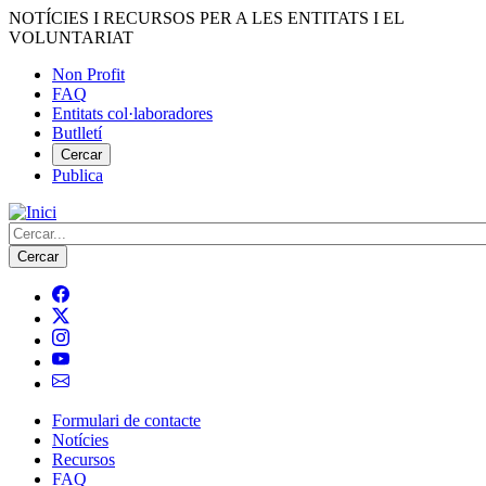
Vés
NOTÍCIES I RECURSOS PER A LES ENTITATS I EL
al
VOLUNTARIAT
contingut
Non Profit
FAQ
Menú
Entitats col·laboradores
del
Butlletí
compte
Cercar
Publica
d'usuari
Cerca
Formulari de contacte
Notícies
Navegació
Recursos
principal
FAQ