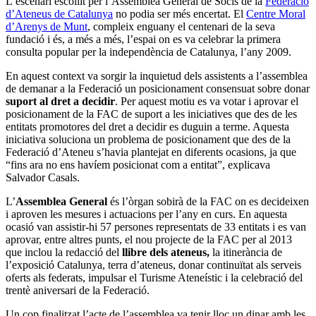
L’escenari escollit per l’Assemblea General de Socis de la
Federació
d’Ateneus de Catalunya
no podia ser més encertat. El
Centre Moral
d’Arenys de Munt
, compleix enguany el centenari de la seva
fundació i és, a més a més, l’espai on es va celebrar la primera
consulta popular per la independència de Catalunya, l’any 2009.
En aquest context va sorgir la inquietud dels assistents a l’assemblea
de demanar a la Federació un posicionament consensuat sobre donar
suport al dret a decidir
. Per aquest motiu es va votar i aprovar el
posicionament de la FAC de suport a les iniciatives que des de les
entitats promotores del dret a decidir es duguin a terme. Aquesta
iniciativa soluciona un problema de posicionament que des de la
Federació d’Ateneu s’havia plantejat en diferents ocasions, ja que
“fins ara no ens havíem posicionat com a entitat”, explicava
Salvador Casals.
L’
Assemblea General
és l’òrgan sobirà de la FAC on es decideixen
i aproven les mesures i actuacions per l’any en curs. En aquesta
ocasió van assistir-hi 57 persones representats de 33 entitats i es van
aprovar, entre altres punts, el nou projecte de la FAC per al 2013
que inclou la redacció del
llibre dels ateneus,
la itinerància de
l’exposició Catalunya, terra d’ateneus, donar continuïtat als serveis
oferts als federats, impulsar el Turisme Ateneístic i la celebració del
trentè aniversari de la Federació.
Un cop finalitzat l’acte de l’assemblea va tenir lloc un dinar amb les