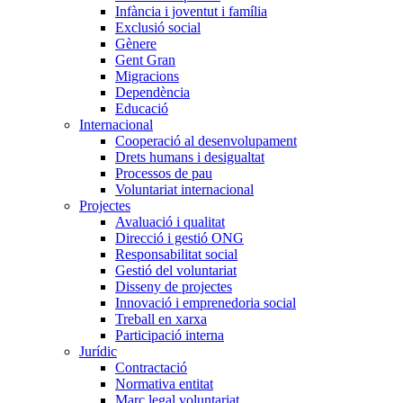
Infància i joventut i família
Exclusió social
Gènere
Gent Gran
Migracions
Dependència
Educació
Internacional
Cooperació al desenvolupament
Drets humans i desigualtat
Processos de pau
Voluntariat internacional
Projectes
Avaluació i qualitat
Direcció i gestió ONG
Responsabilitat social
Gestió del voluntariat
Disseny de projectes
Innovació i emprenedoria social
Treball en xarxa
Participació interna
Jurídic
Contractació
Normativa entitat
Marc legal voluntariat