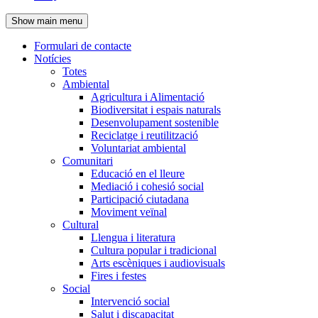
de
Show main menu
l'encapçalament
Formulari de contacte
Notícies
Navegació
Totes
principal
Ambiental
Agricultura i Alimentació
Biodiversitat i espais naturals
Desenvolupament sostenible
Reciclatge i reutilització
Voluntariat ambiental
Comunitari
Educació en el lleure
Mediació i cohesió social
Participació ciutadana
Moviment veïnal
Cultural
Llengua i literatura
Cultura popular i tradicional
Arts escèniques i audiovisuals
Fires i festes
Social
Intervenció social
Salut i discapacitat