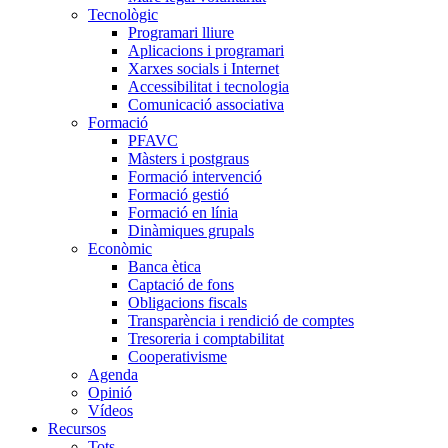
Tecnològic
Programari lliure
Aplicacions i programari
Xarxes socials i Internet
Accessibilitat i tecnologia
Comunicació associativa
Formació
PFAVC
Màsters i postgraus
Formació intervenció
Formació gestió
Formació en línia
Dinàmiques grupals
Econòmic
Banca ètica
Captació de fons
Obligacions fiscals
Transparència i rendició de comptes
Tresoreria i comptabilitat
Cooperativisme
Agenda
Opinió
Vídeos
Recursos
Tots