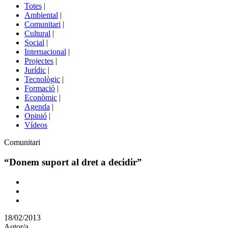
del
Totes
|
menú
Ambiental
|
de
Comunitari
|
portals
Cultural
|
Social
|
Internacional
|
Projectes
|
Jurídic
|
Tecnològic
|
Formació
|
Econòmic
|
Agenda
|
Opinió
|
Vídeos
Àmbit
Comunitari
de
la
“Donem suport al dret a decidir”
notícia
Comparteix
Compartir
en
18/02/2013
altres
Autor/a
xarxes