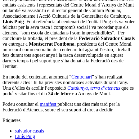
entitats assistents i representats del Centre Moral d’Arenys de Munt
on també va assistir-hi el director general de Cultura Popular,
Associacionisme i Acció Culturals de la Generalitat de Catalunya,
Lluís Puig
. Fent referència al centenari de l’entitat Puig els va voler
felicitar per la seva tasca i compromís social i va recordar que els
ateneus, “som escola de ciutadans i som imprescindibles”. Per
concloure la trobada, el president de la
Federació Salvador Casals
va entregar a
Montserrat Fontbona
, presidenta del Centre Moral,
un record commemoratiu del centenari tot agraint l’esforç i treball
fets durant tots aquest anys i la tasca desenvolupada en aquest
darrers temps i pel suport que s’ha donat a la Federació des de
l'entitat.
En motiu del centenari, anomenat “
Centrenari
” s’han realitzat
diferents actes i hi ha previstes nombroses activitats durant l’any.
Una d’elles és acollir l’exposició
Catalunya, terra d’ateneus
que es
podrà visitar fins el dia
24 de febrer
a Arenys de Munt.
Podeu consultar el
manifest
publicat uns dies més tard per la
Federació d'Ateneus, sobre el seu suport al dret a decidir.
Etiquetes
salvador casals
Lluís Puig