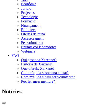
Econòmic
Jurídic
Projectes
Tecnològic
Formació
Finançament
Biblioteca
Ofertes de feina
Assessorament
Fes voluntariat
Entitats col·laboradores
Webinars
FAQ
Qui gestiona Xarxanet?
Història de Xarxanet
Què ofereix Xarxanet
Com m'ajuda si soc una entitat?
Com m'ajuda si vull ser voluntari/a?
Puc fer-me'n membre?
Notícies
Commutador