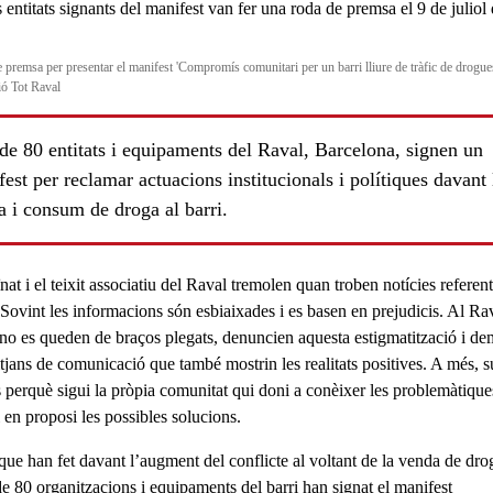
 premsa per presentar el manifest 'Compromís comunitari per un barri lliure de tràfic de drogue
ó Tot Raval
de 80 entitats i equipaments del Raval, Barcelona, signen un
est per reclamar actuacions institucionals i polítiques davant 
 i consum de droga al barri.
nat i el teixit associatiu del Raval tremolen quan troben notícies referent
 Sovint les informacions són esbiaixades i es basen en prejudicis. Al Ra
 no es queden de braços plegats, denuncien aquesta
estigmatització
i de
itjans de comunicació que també mostrin les realitats positives. A més,
s perquè sigui la pròpia comunitat qui doni a conèixer les problemàtique
i en proposi les possibles solucions.
que han fet davant l’augment del conflicte al voltant de la
venda de dro
e 80 organitzacions i equipaments del barri han signat el manifest