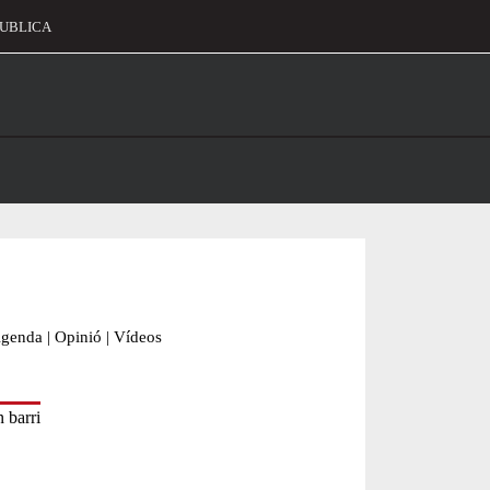
UBLICA
alament
genda
|
Opinió
|
Vídeos