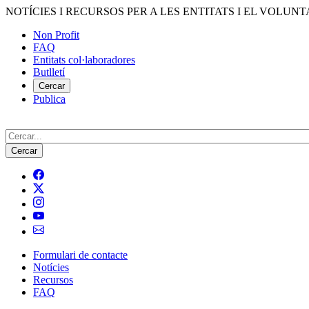
Vés
NOTÍCIES I RECURSOS PER A LES ENTITATS I EL VOLUNT
al
Non Profit
contingut
FAQ
Menú
Entitats col·laboradores
del
Butlletí
compte
Cercar
Publica
d'usuari
Cerca
Formulari de contacte
Notícies
Navegació
Recursos
principal
FAQ
de