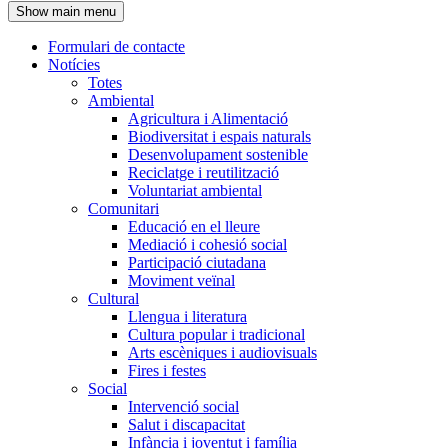
Show main menu
l'encapçalament
Formulari de contacte
Notícies
Navegació
Totes
principal
Ambiental
Agricultura i Alimentació
Biodiversitat i espais naturals
Desenvolupament sostenible
Reciclatge i reutilització
Voluntariat ambiental
Comunitari
Educació en el lleure
Mediació i cohesió social
Participació ciutadana
Moviment veïnal
Cultural
Llengua i literatura
Cultura popular i tradicional
Arts escèniques i audiovisuals
Fires i festes
Social
Intervenció social
Salut i discapacitat
Infància i joventut i família