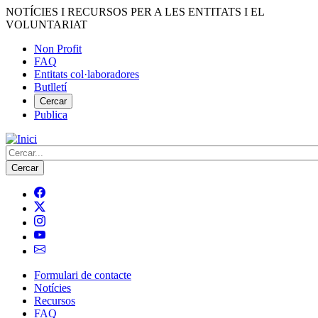
Vés
NOTÍCIES I RECURSOS PER A LES ENTITATS I EL
al
VOLUNTARIAT
contingut
Non Profit
FAQ
Menú
Entitats col·laboradores
del
Butlletí
compte
Cercar
Publica
d'usuari
Cerca
Formulari de contacte
Notícies
Navegació
Recursos
principal
FAQ