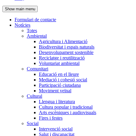
de
Show main menu
l'encapçalament
Formulari de contacte
Notícies
Navegació
Totes
principal
Ambiental
Agricultura i Alimentació
Biodiversitat i espais naturals
Desenvolupament sostenible
Reciclatge i reutilització
Voluntariat ambiental
Comunitari
Educació en el lleure
Mediació i cohesió social
Participació ciutadana
Moviment veïnal
Cultural
Llengua i literatura
Cultura popular i tradicional
Arts escèniques i audiovisuals
Fires i festes
Social
Intervenció social
Salut i discapacitat