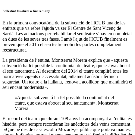
Enllestint les obres a finals d’any
En la primera convocatòria de la subvenció de l'ICUB una de les
entitats que va rebre l'ajuda va ser El Centre de Sant Vicenç de
Sarrià. Les actuacions per rehabilitar el seu teatre s’havien completat
en dues de les seves tres fases. I amb l'ajut de l'ICUB finalment es
preveu que el 2015 el seu teatre reobri les portes completament
reestructurat.
La presidenta de l’entitat, Montserrat Morera explica que «aquesta
subvenció ha fet possible la continuïtat del teatre, que estava abocat
al seu tancament. Al desembre del 2014 el teatre complirà totes les
normatives vigents d'accessibilitat, aïllament acústic i tèrmic i
seguretat. Un teatre a la italiana, renovat, acollidor, que mantindrà el
seu encant modernista».
«Aquesta subvenció ha fet possible la continuïtat del
teatre, que estava abocat al seu tancament». Montserrat
Morera
El record del teatre que durant 108 anys ha acompanyat a l’entitat és
història, però sempre recordaran les anècdotes dels veïns comentant
«Què bé des de casa escolto Mozart»,el públic que portava mantes,
abrics, bufandes, gorres i guants per suportar el fred o la dificultat de