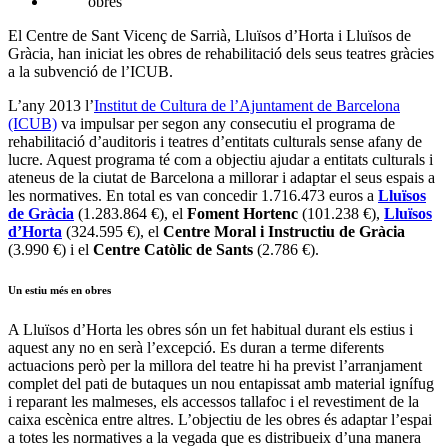
El Centre de Sant Vicenç de Sarrià, Lluïsos d’Horta i Lluïsos de
Gràcia, han iniciat les obres de rehabilitació dels seus teatres gràcies
a la subvenció de l’ICUB.
L’any 2013 l’
Institut de Cultura de l’Ajuntament de Barcelona
(ICUB)
va impulsar per segon any consecutiu el programa de
rehabilitació d’auditoris i teatres d’entitats culturals sense afany de
lucre. Aquest programa té com a objectiu ajudar a entitats culturals i
ateneus de la ciutat de Barcelona a millorar i adaptar el seus espais a
les normatives. En total es van concedir 1.716.473 euros a
Lluïsos
de Gràcia
(1.283.864 €), el
Foment Hortenc
(101.238 €),
Lluïsos
d’Horta
(324.595 €), el
Centre Moral i Instructiu de Gràcia
(3.990 €) i el
Centre Catòlic de Sants
(2.786 €).
Un estiu més en obres
A Lluïsos d’Horta les obres són un fet habitual durant els estius i
aquest any no en serà l’excepció. Es duran a terme diferents
actuacions però per la millora del teatre hi ha previst l’arranjament
complet del pati de butaques un nou entapissat amb material ignífug
i reparant les malmeses, els accessos tallafoc i el revestiment de la
caixa escènica entre altres. L’objectiu de les obres és adaptar l’espai
a totes les normatives a la vegada que es distribueix d’una manera