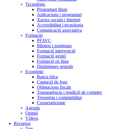
Tecnològic
Programari lliure
Aplicacions i programari
Xarxes socials i Internet
Accessibilitat i tecnologia
Comunicació associativa
Formació
PFAVC
Màsters i postgraus
Formació intervenció
Formació gestió
Formació en línia
Dinàmiques grupals
Econòmic
Banca ètica
Captació de fons
Obligacions fiscals
Transparència i rendició de comptes
Tresoreria i comptabilitat
Cooperativisme
Agenda
Opinió
Vídeos
Recursos
Tots