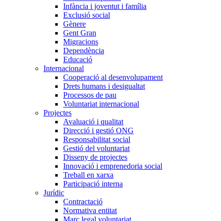
Infància i joventut i família
Exclusió social
Gènere
Gent Gran
Migracions
Dependència
Educació
Internacional
Cooperació al desenvolupament
Drets humans i desigualtat
Processos de pau
Voluntariat internacional
Projectes
Avaluació i qualitat
Direcció i gestió ONG
Responsabilitat social
Gestió del voluntariat
Disseny de projectes
Innovació i emprenedoria social
Treball en xarxa
Participació interna
Jurídic
Contractació
Normativa entitat
Marc legal voluntariat