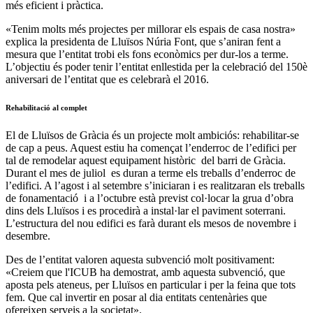
més eficient i pràctica.
«Tenim molts més projectes per millorar els espais de casa nostra»
explica la presidenta de Lluïsos Núria Font, que s’aniran fent a
mesura que l’entitat trobi els fons econòmics per dur-los a terme.
L’objectiu és poder tenir l’entitat enllestida per la celebració del 150è
aniversari de l’entitat que es celebrarà el 2016.
Rehabilitació al complet
El de Lluïsos de Gràcia és un projecte molt ambiciós: rehabilitar-se
de cap a peus. Aquest estiu ha començat l’enderroc de l’edifici per
tal de remodelar aquest equipament històric del barri de Gràcia.
Durant el mes de juliol es duran a terme els treballs d’enderroc de
l’edifici. A l’agost i al setembre s’iniciaran i es realitzaran els treballs
de fonamentació i a l’octubre està previst col·locar la grua d’obra
dins dels Lluïsos i es procedirà a instal·lar el paviment soterrani.
L’estructura del nou edifici es farà durant els mesos de novembre i
desembre.
Des de l’entitat valoren aquesta subvenció molt positivament:
«Creiem que l'ICUB ha demostrat, amb aquesta subvenció, que
aposta pels ateneus, per Lluïsos en particular i per la feina que tots
fem. Que cal invertir en posar al dia entitats centenàries que
ofereixen serveis a la societat».