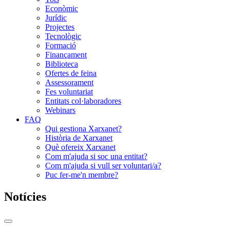
Econòmic
Jurídic
Projectes
Tecnològic
Formació
Finançament
Biblioteca
Ofertes de feina
Assessorament
Fes voluntariat
Entitats col·laboradores
Webinars
FAQ
Qui gestiona Xarxanet?
Història de Xarxanet
Què ofereix Xarxanet
Com m'ajuda si soc una entitat?
Com m'ajuda si vull ser voluntari/a?
Puc fer-me'n membre?
Notícies
Commutador