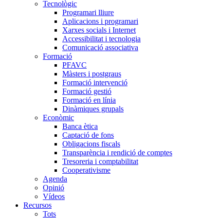
Tecnològic
Programari lliure
Aplicacions i programari
Xarxes socials i Internet
Accessibilitat i tecnologia
Comunicació associativa
Formació
PFAVC
Màsters i postgraus
Formació intervenció
Formació gestió
Formació en línia
Dinàmiques grupals
Econòmic
Banca ètica
Captació de fons
Obligacions fiscals
Transparència i rendició de comptes
Tresoreria i comptabilitat
Cooperativisme
Agenda
Opinió
Vídeos
Recursos
Tots