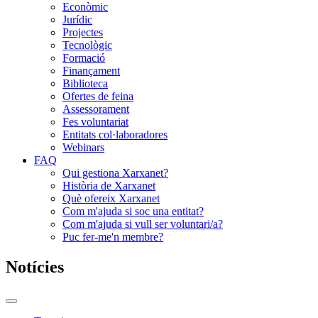
Econòmic
Jurídic
Projectes
Tecnològic
Formació
Finançament
Biblioteca
Ofertes de feina
Assessorament
Fes voluntariat
Entitats col·laboradores
Webinars
FAQ
Qui gestiona Xarxanet?
Història de Xarxanet
Què ofereix Xarxanet
Com m'ajuda si soc una entitat?
Com m'ajuda si vull ser voluntari/a?
Puc fer-me'n membre?
Notícies
Commutador
del