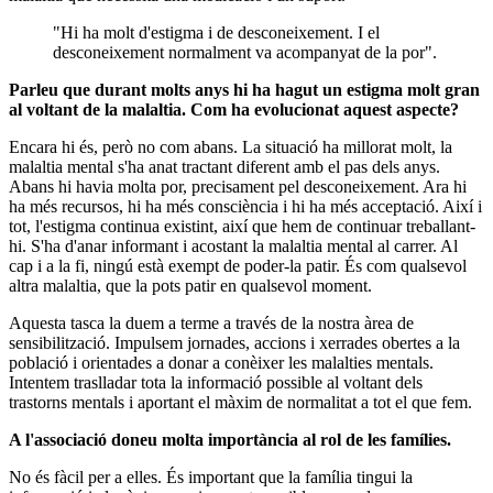
"Hi ha molt d'estigma i de desconeixement. I el
desconeixement normalment va acompanyat de la por".
Parleu que durant molts anys hi ha hagut un estigma molt gran
al voltant de la malaltia. Com ha evolucionat aquest aspecte?
Encara hi és, però no com abans. La situació ha millorat molt, la
malaltia mental s'ha anat tractant diferent amb el pas dels anys.
Abans hi havia molta por, precisament pel desconeixement. Ara hi
ha més recursos, hi ha més consciència i hi ha més acceptació. Així i
tot, l'estigma continua existint, així que hem de continuar treballant-
hi. S'ha d'anar informant i acostant la malaltia mental al carrer. Al
cap i a la fi, ningú està exempt de poder-la patir. És com qualsevol
altra malaltia, que la pots patir en qualsevol moment.
Aquesta tasca la duem a terme a través de la nostra àrea de
sensibilització. Impulsem jornades, accions i xerrades obertes a la
població i orientades a donar a conèixer les malalties mentals.
Intentem traslladar tota la informació possible al voltant dels
trastorns mentals i aportant el màxim de normalitat a tot el que fem.
A l'associació doneu molta importància al rol de les famílies.
No és fàcil per a elles. És important que la família tingui la