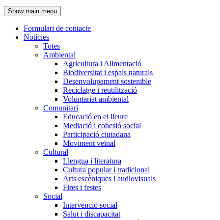
de
Show main menu
l'encapçalament
Formulari de contacte
Notícies
Navegació
Totes
principal
Ambiental
Agricultura i Alimentació
Biodiversitat i espais naturals
Desenvolupament sostenible
Reciclatge i reutilització
Voluntariat ambiental
Comunitari
Educació en el lleure
Mediació i cohesió social
Participació ciutadana
Moviment veïnal
Cultural
Llengua i literatura
Cultura popular i tradicional
Arts escèniques i audiovisuals
Fires i festes
Social
Intervenció social
Salut i discapacitat