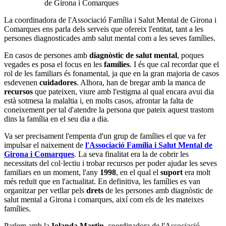
de Girona i Comarques
La coordinadora de l'Associació Família i Salut Mental de Girona i
Comarques ens parla dels serveis que ofereix l'entitat, tant a les
persones diagnosticades amb salut mental com a les seves famílies.
En casos de persones amb
diagnòstic de salut mental
, poques
vegades es posa el focus en les
famílies
. I és que cal recordar que el
rol de les familiars és fonamental, ja que en la gran majoria de casos
esdevenen
cuidadores
. Alhora, han de bregar amb la manca de
recursos
que pateixen, viure amb l'estigma al qual encara avui dia
està sotmesa la malaltia i, en molts casos, afrontar la falta de
coneixement per tal d'atendre la persona que pateix aquest trastorn
dins la família en el seu dia a dia.
Va ser precisament l'empenta d'un grup de famílies el que va fer
impulsar el naixement de
l'Associació Família i Salut Mental de
Girona i Comarques
. La seva finalitat era la de cobrir les
necessitats del col·lectiu i trobar recursos per poder ajudar les seves
familiars en un moment, l'any
1998
, en el qual el
suport
era molt
més reduït que en l'actualitat. En definitiva, les famílies es van
organitzar per vetllar pels
drets
de les persones amb diagnòstic de
salut mental a Girona i comarques, així com els de les mateixes
famílies.
Parlem amb la
Iolanda Martin
, coordinadora de l'Associació