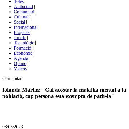
Totes
|
menú
Ambiental
|
de
Comunitari
|
portals
Cultural
|
Social
|
Internacional
|
Projectes
|
Jurídic
|
Tecnològic
|
Formació
|
Econòmic
|
Agenda
|
Opinió
|
Vídeos
Àmbit
Comunitari
de
la
Iolanda Martin: "Cal acostar la malaltia mental a la
notícia
població, cap persona està exempta de patir-la"
Comparteix
Compartir
en
03/03/2023