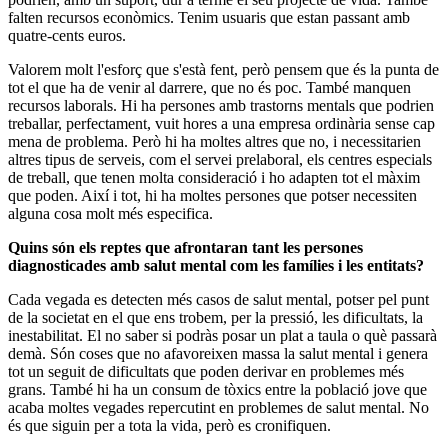
falten recursos econòmics. Tenim usuaris que estan passant amb
quatre-cents euros.
Valorem molt l'esforç que s'està fent, però pensem que és la punta de
tot el que ha de venir al darrere, que no és poc. També manquen
recursos laborals. Hi ha persones amb trastorns mentals que podrien
treballar, perfectament, vuit hores a una empresa ordinària sense cap
mena de problema. Però hi ha moltes altres que no, i necessitarien
altres tipus de serveis, com el servei prelaboral, els centres especials
de treball, que tenen molta consideració i ho adapten tot el màxim
que poden. Així i tot, hi ha moltes persones que potser necessiten
alguna cosa molt més especifica.
Quins són els reptes que afrontaran tant les persones
diagnosticades amb salut mental com les famílies i les entitats?
Cada vegada es detecten més casos de salut mental, potser pel punt
de la societat en el que ens trobem, per la pressió, les dificultats, la
inestabilitat. El no saber si podràs posar un plat a taula o què passarà
demà. Són coses que no afavoreixen massa la salut mental i genera
tot un seguit de dificultats que poden derivar en problemes més
grans. També hi ha un consum de tòxics entre la població jove que
acaba moltes vegades repercutint en problemes de salut mental. No
és que siguin per a tota la vida, però es cronifiquen.