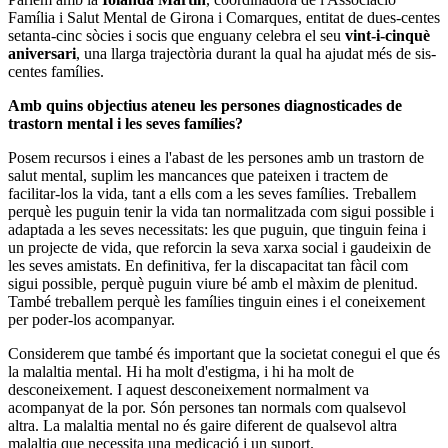
Família i Salut Mental de Girona i Comarques, entitat de dues-centes
setanta-cinc sòcies i socis que enguany celebra el seu
vint-i-cinquè
aniversari
, una llarga trajectòria durant la qual ha ajudat més de sis-
centes famílies.
Amb quins objectius ateneu les persones diagnosticades de
trastorn mental i les seves famílies?
Posem recursos i eines a l'abast de les persones amb un trastorn de
salut mental, suplim les mancances que pateixen i tractem de
facilitar-los la vida, tant a ells com a les seves famílies. Treballem
perquè les puguin tenir la vida tan normalitzada com sigui possible i
adaptada a les seves necessitats: les que puguin, que tinguin feina i
un projecte de vida, que reforcin la seva xarxa social i gaudeixin de
les seves amistats. En definitiva, fer la discapacitat tan fàcil com
sigui possible, perquè puguin viure bé amb el màxim de plenitud.
També treballem perquè les famílies tinguin eines i el coneixement
per poder-los acompanyar.
Considerem que també és important que la societat conegui el que és
la malaltia mental. Hi ha molt d'estigma, i hi ha molt de
desconeixement. I aquest desconeixement normalment va
acompanyat de la por. Són persones tan normals com qualsevol
altra. La malaltia mental no és gaire diferent de qualsevol altra
malaltia que necessita una medicació i un suport.