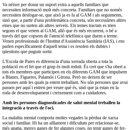
Va néixer per donar un suport extra a aquells familiars que
necessiten informació molt més concreta. Familiars que no només
necessiten desfogar-se, que això ja es fa al GAM i als seguiments,
sinó que, a partir d'una problemàtica concreta, són necessàries altres
eines que no surten als altres serveis. Els temes tractats es trien
segons el que veiem al GAM, allò que és més recurrent, o bé a
través del que copsem de l'atenció telefònica que duem a terme.
Venen professionals de l'Institut d'Assistència Sanitària (IAS), i ens
parlen específicament d'aquell tema i es resolen els dubtes i
qüestions que puguin sortir.
L'Escola de Pares es diferencia d'una xerrada oberta a tota la
població en el fet que el grup és molt reduït. És cert que s'ha obert a
tots els membres que participen en els diferents GAM que impulsem
a Blanes, Figueres, Palamós i Girona. Però no deixen de ser
persones amb les quals ja estem treballant. No són persones que avui
passen per aquí i entren per veure què és, sinó que ja estan en la
roda de desenvolupament i creixement com a cuidadores.
Amb les persones diagnosticades de salut mental treballeu la
integració a través de l'oci.
La malaltia mental comporta moltes vegades la pèrdua de xarxa
social i familiar. Hi ha un aïllament i dificultats per relacionar-se,
més apatia, menys ganes de fer algunes coses, no tenir ganes de fer-