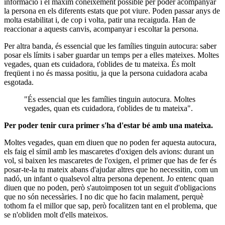
informació i el màxim coneixement possible per poder acompanyar
la persona en els diferents estats que pot viure. Poden passar anys de
molta estabilitat i, de cop i volta, patir una recaiguda. Han de
reaccionar a aquests canvis, acompanyar i escoltar la persona.
Per altra banda, és essencial que les famílies tinguin autocura: saber
posar els límits i saber guardar un temps per a elles mateixes. Moltes
vegades, quan ets cuidadora, t'oblides de tu mateixa. És molt
freqüent i no és massa positiu, ja que la persona cuidadora acaba
esgotada.
"És essencial que les famílies tinguin autocura. Moltes
vegades, quan ets cuidadora, t'oblides de tu mateixa".
Per poder tenir cura primer s'ha d'estar bé amb una mateixa.
Moltes vegades, quan em diuen que no poden fer aquesta autocura,
els faig el símil amb les mascaretes d'oxigen dels avions: durant un
vol, si baixen les mascaretes de l'oxigen, el primer que has de fer és
posar-te-la tu mateix abans d'ajudar altres que ho necessitin, com un
nadó, un infant o qualsevol altra persona depenent. Jo entenc quan
diuen que no poden, però s'autoimposen tot un seguit d'obligacions
que no són necessàries. I no dic que ho facin malament, perquè
tothom fa el millor que sap, però focalitzen tant en el problema, que
se n'obliden molt d'ells mateixos.