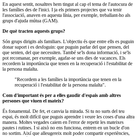
En aquest sentit, nosaltres hem tingut al cap el tema de l'autocura de
les famílies des de l'inici. I ja els primers projectes que va tenir
l'associació, anaven en aquesta línia, per exemple, treballant-ho als
grups d'ajuda mútua (GAM).
De què tracten aquests grups?
Són grups dirigits als familiars. L'objectiu és que entre ells es puguin
donar suport i es desfoguin: que puguin parlar del que pensen, del
que senten, del que necessiten. També se'ls dona informació, i se'ls
pot recomanar, per exemple, agafar-se uns dies de vacances. Els
recordem la importància que tenen en la recuperació i l'estabilitat de
la persona malalta.
"Recordem a les famílies la importància que tenen en la
recuperació i l'estabilitat de la persona malalta".
Com d'important és per a elles gaudir d'espais amb altres
persones que viuen el mateix?
És fonamental. De fet, et canvia la mirada. Si tu no surts del teu
espai, és molt difícil que puguis aprendre i veure les coses d'una altra
manera. Moltes vegades caiem en l'error de repetir les mateixes
pautes i rutines. I si això no ens funciona, entrem en un bucle d'on
no sortim. Així que alleugereix molt poder compartir experiències,