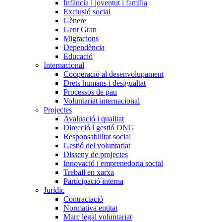
Infància i joventut i família
Exclusió social
Gènere
Gent Gran
Migracions
Dependència
Educació
Internacional
Cooperació al desenvolupament
Drets humans i desigualtat
Processos de pau
Voluntariat internacional
Projectes
Avaluació i qualitat
Direcció i gestió ONG
Responsabilitat social
Gestió del voluntariat
Disseny de projectes
Innovació i emprenedoria social
Treball en xarxa
Participació interna
Jurídic
Contractació
Normativa entitat
Marc legal voluntariat