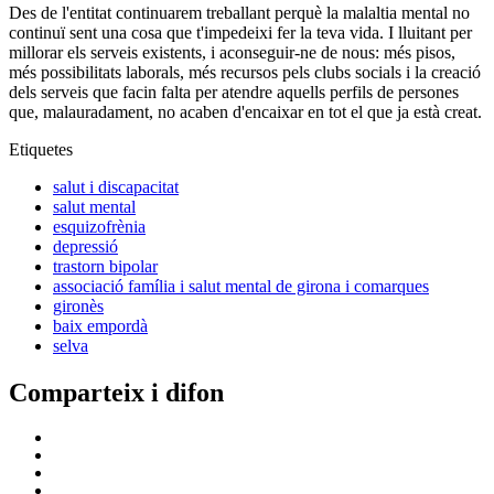
Des de l'entitat continuarem treballant perquè la malaltia mental no
continuï sent una cosa que t'impedeixi fer la teva vida. I lluitant per
millorar els serveis existents, i aconseguir-ne de nous: més pisos,
més possibilitats laborals, més recursos pels clubs socials i la creació
dels serveis que facin falta per atendre aquells perfils de persones
que, malauradament, no acaben d'encaixar en tot el que ja està creat.
Etiquetes
salut i discapacitat
salut mental
esquizofrènia
depressió
trastorn bipolar
associació família i salut mental de girona i comarques
gironès
baix empordà
selva
Comparteix i difon