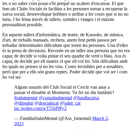
les o no saber com posar-s'hi perquè no acaben d'encaixar. El que
fem als Clubs Socials és facilitar a les persones tornar a recuperar la
xarxa social, desenvolupar hobbies o arribar a fer coses que si no no
faria. I ho fema través de tallers, sortides i viatges i el màxim
personalitzat possible.
En aquests tallers d'informàtica, de teatre, de Karaoke, de música,
d'art, de treballs manuals, etcètera, anem fent petits passos per
treballar determinades dificultats que tenen les persones. Una d'elles
és la presa de decisions. Recordo en un taller una persona que no era
capaç de decidir si volia pintar el seu quadre de verd o blau. Ara és
capaç de decidir per ell mateix el que ell vol fer. Són dificultats amb
les quals no penses si no les vius. Coses invisibles per a nosaltres,
però que per a ells són grans reptes. Poder decidir que vol ser i com
ho vol ser.
Alguns usuaris del Club Social el Cercle van anar a
passar el dissabte al Montseny. Va fer un dia fantàstic!
#salutmental
@consaludmental
@fundlacaixa
@dipsalut
@dsocialscat
@salut_cat
pic.twitter.com/wT55rPlPy2
— FamiliaiSalutMental (@Ass_fsmental)
March 2,
2023