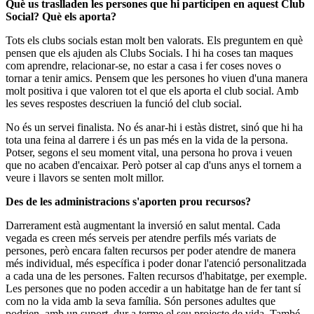
Què us traslladen les persones que hi participen en aquest Club
Social? Què els aporta?
Tots els clubs socials estan molt ben valorats. Els preguntem en què
pensen que els ajuden als Clubs Socials. I hi ha coses tan maques
com aprendre, relacionar-se, no estar a casa i fer coses noves o
tornar a tenir amics. Pensem que les persones ho viuen d'una manera
molt positiva i que valoren tot el que els aporta el club social. Amb
les seves respostes descriuen la funció del club social.
No és un servei finalista. No és anar-hi i estàs distret, sinó que hi ha
tota una feina al darrere i és un pas més en la vida de la persona.
Potser, segons el seu moment vital, una persona ho prova i veuen
que no acaben d'encaixar. Però potser al cap d'uns anys el tornem a
veure i llavors se senten molt millor.
Des de les administracions s'aporten prou recursos?
Darrerament està augmentant la inversió en salut mental. Cada
vegada es creen més serveis per atendre perfils més variats de
persones, però encara falten recursos per poder atendre de manera
més individual, més específica i poder donar l'atenció personalitzada
a cada una de les persones. Falten recursos d'habitatge, per exemple.
Les persones que no poden accedir a un habitatge han de fer tant sí
com no la vida amb la seva família. Són persones adultes que
podrien, amb un suport, dur a terme el seu projecte de vida. També