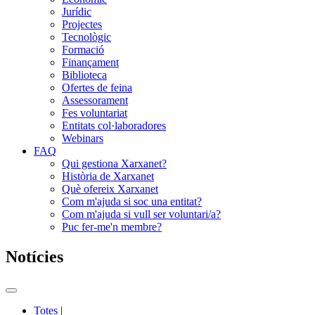
Jurídic
Projectes
Tecnològic
Formació
Finançament
Biblioteca
Ofertes de feina
Assessorament
Fes voluntariat
Entitats col·laboradores
Webinars
FAQ
Qui gestiona Xarxanet?
Història de Xarxanet
Què ofereix Xarxanet
Com m'ajuda si soc una entitat?
Com m'ajuda si vull ser voluntari/a?
Puc fer-me'n membre?
Notícies
Commutador
del
Totes
|