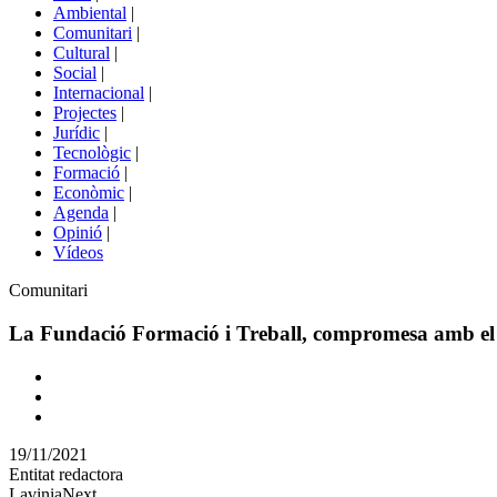
menú
Ambiental
|
de
Comunitari
|
portals
Cultural
|
Social
|
Internacional
|
Projectes
|
Jurídic
|
Tecnològic
|
Formació
|
Econòmic
|
Agenda
|
Opinió
|
Vídeos
Àmbit
Comunitari
de
la
La Fundació Formació i Treball, compromesa amb el r
notícia
Comparteix
Compartir
en
19/11/2021
altres
Entitat redactora
xarxes
LaviniaNext
socials