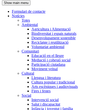
Show main menu
l'encapçalament
Formulari de contacte
Notícies
Navegació
Totes
principal
Ambiental
Agricultura i Alimentació
Biodiversitat i espais naturals
Desenvolupament sostenible
Reciclatge i reutilització
Voluntariat ambiental
Comunitari
Educació en el lleure
Mediació i cohesió social
Participació ciutadana
Moviment veïnal
Cultural
Llengua i literatura
Cultura popular i tradicional
Arts escèniques i audiovisuals
Fires i festes
Social
Intervenció social
Salut i discapacitat
Infància i joventut i família