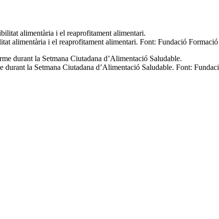
tat alimentària i el reaprofitament alimentari. Font: Fundació Formació 
rme durant la Setmana Ciutadana d’Alimentació Saludable. Font: Fundaci
Hotelera de Sant Ignasi van poder conèixer el projecte alimentari de la
evenció de Residus, de la mateixa manera que ho va fer durant la Setm
la
prevenció de residus
, l'
alimentació saludable
i la
sostenibilitat
a di
jectes d'ençà que, fruit d'explorar noves línies de formació, va crear
D'i
a través de l'
hostaleria
i la
restauració
.
ors en diversos projectes, recentment ha participat, posant el seu gra de 
. La primera, la
Setmana Ciutadana d'Alimentació Saludable
que es v
 finalitzarà el 28 del mateix mes.
la Fundació Formació i Treball serà una de les
dues-centes cinquanta
de residus. Enguany, la Setmana posarà el focus en el binomi
comunitats c