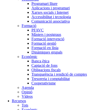
Programari lliure
Aplicacions i programari
Xarxes socials i Internet
Accessibilitat i tecnologia
Comunicació associativa
Formació
PFAVC
Màsters i postgraus
Formació intervenció
Formació gestió
Formació en línia
Dinàmiques grupals
Econòmic
Banca ètica
Captació de fons
Obligacions fiscals
Transparència i rendició de comptes
Tresoreria i comptabilitat
Cooperativisme
Agenda
Opinió
Vídeos
Recursos
Tots
Econòmic