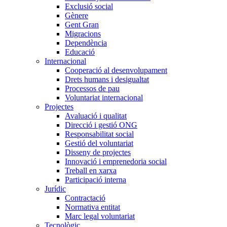
Exclusió social
Gènere
Gent Gran
Migracions
Dependència
Educació
Internacional
Cooperació al desenvolupament
Drets humans i desigualtat
Processos de pau
Voluntariat internacional
Projectes
Avaluació i qualitat
Direcció i gestió ONG
Responsabilitat social
Gestió del voluntariat
Disseny de projectes
Innovació i emprenedoria social
Treball en xarxa
Participació interna
Jurídic
Contractació
Normativa entitat
Marc legal voluntariat
Tecnològic