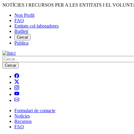
Vés
NOTÍCIES I RECURSOS PER A LES ENTITATS I EL VOLUNT
al
Non Profit
contingut
FAQ
Menú
Entitats col·laboradores
del
Butlletí
compte
Cercar
Publica
d'usuari
Cerca
Formulari de contacte
Notícies
Navegació
Recursos
principal
FAQ
de