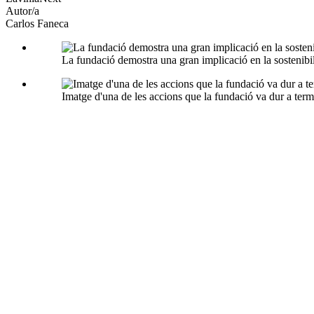
Autor/a
Carlos Faneca
La fundació demostra una gran implicació en la sostenibili
Imatge d'una de les accions que la fundació va dur a te
Vint-i-cinc alumnes de la Facultat de Turisme i Direcció 
L'entitat engega diverses accions entorn de la Setmana Europea de Pr
El
reaprofitament
i la
lluita contra el malbaratament alimentari
, 
Fundació Formació i Treball
treballa a través de molts dels seus pro
que es promou des de la Fundació des dels seus inicis l'any 1992, però 
Seguint aquesta línia, la fundació, que col·labora enfortint aquests val
sostenibilitat que s'han realitzat al nostre territori en els darrers mesos
Europea de Prevenció de Residus
, que comença el 20 de novembre i
Durant la
13a edició
de la Setmana Europea de Prevenció de Residus, 
que es duran a terme al llarg de vuit dies al voltant de la prevenció 