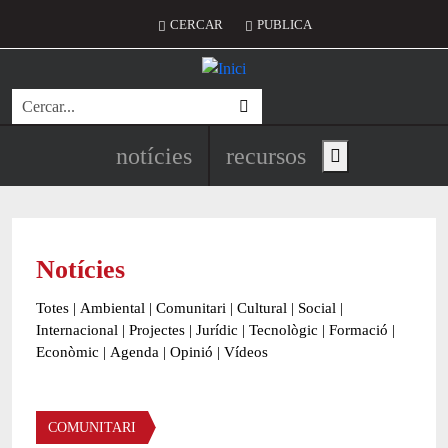
Vés al contingut
Menú del compte d'usuari
CERCAR
PUBLICA
Cerca
Navegació principal de l'encapç
notícies
recursos
Show main menu
Notícies
Totes
|
Ambiental
|
Comunitari
|
Cultural
|
Social
|
Internacional
|
Projectes
|
Jurídic
|
Tecnològic
|
Formació
|
Econòmic
|
Agenda
|
Opinió
|
Vídeos
Àmbit de la notícia
COMUNITARI