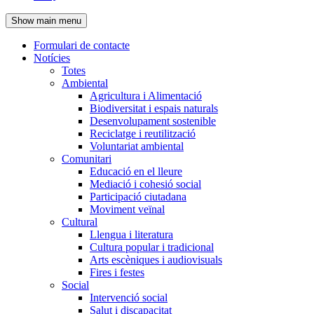
de
Show main menu
l'encapçalament
Formulari de contacte
Notícies
Navegació
Totes
principal
Ambiental
Agricultura i Alimentació
Biodiversitat i espais naturals
Desenvolupament sostenible
Reciclatge i reutilització
Voluntariat ambiental
Comunitari
Educació en el lleure
Mediació i cohesió social
Participació ciutadana
Moviment veïnal
Cultural
Llengua i literatura
Cultura popular i tradicional
Arts escèniques i audiovisuals
Fires i festes
Social
Intervenció social
Salut i discapacitat