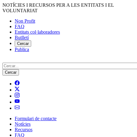
Vés
NOTÍCIES I RECURSOS PER A LES ENTITATS I EL
al
VOLUNTARIAT
contingut
Non Profit
FAQ
Menú
Entitats col·laboradores
del
Butlletí
compte
Cercar
Publica
d'usuari
Cerca
Formulari de contacte
Notícies
Navegació
Recursos
principal
FAQ