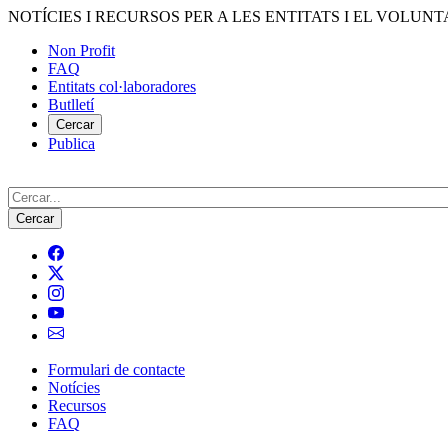
Vés
NOTÍCIES I RECURSOS PER A LES ENTITATS I EL VOLUNT
al
Non Profit
contingut
FAQ
Menú
Entitats col·laboradores
del
Butlletí
compte
Cercar
Publica
d'usuari
Cerca
Formulari de contacte
Notícies
Navegació
Recursos
principal
FAQ
de