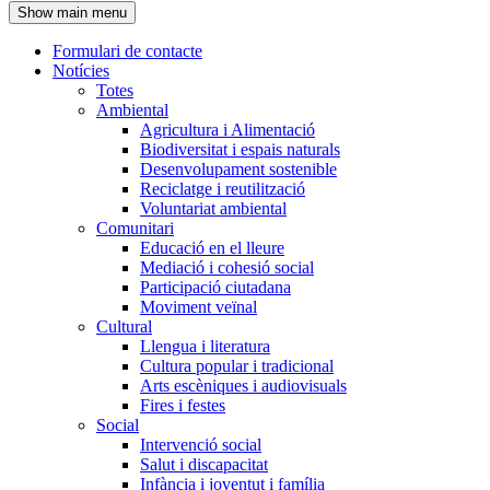
Show main menu
l'encapçalament
Formulari de contacte
Notícies
Navegació
Totes
principal
Ambiental
Agricultura i Alimentació
Biodiversitat i espais naturals
Desenvolupament sostenible
Reciclatge i reutilització
Voluntariat ambiental
Comunitari
Educació en el lleure
Mediació i cohesió social
Participació ciutadana
Moviment veïnal
Cultural
Llengua i literatura
Cultura popular i tradicional
Arts escèniques i audiovisuals
Fires i festes
Social
Intervenció social
Salut i discapacitat
Infància i joventut i família