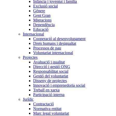
Infància i joventut i família
Exclusió social
Gènere
Gent Gran
Migracions
Dependència
Educació
Internacional
Cooperació al desenvolupament
Drets humans i desigualtat
Processos de pau
Voluntariat internacional
Projectes
Avaluació i qualitat
Direcció i gestió ONG
Responsabilitat social
Gestió del voluntariat
Disseny de projectes
Innovació i emprenedoria social
Treball en xarxa
Participació interna
Jurídic
Contractació
Normativa entitat
Marc legal voluntariat