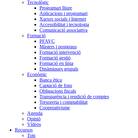
Tecnològic
Programari lliure
Aplicacions i programari
Xarxes socials i Internet
Accessibilitat i tecnologia
Comunicació associativa
Formació
PFAVC
Màsters i postgraus
Formació intervenció
Formació gestió
Formació en línia
Dinàmiques grupals
Econòmic
Banca ètica
Captació de fons
Obligacions fiscals
Transparència i rendició de comptes
Tresoreria i comptabilitat
Cooperativisme
Agenda
Opinió
Vídeos
Recursos
Tots