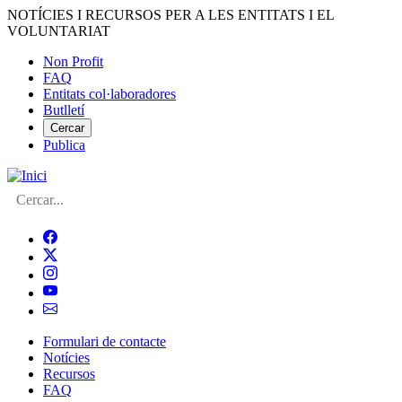
Vés
NOTÍCIES I RECURSOS PER A LES ENTITATS I EL
al
VOLUNTARIAT
contingut
Non Profit
FAQ
Menú
Entitats col·laboradores
del
Butlletí
compte
Cercar
Publica
d'usuari
Cerca
Formulari de contacte
Notícies
Navegació
Recursos
principal
FAQ