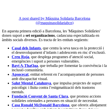
A post shared by Máquina Solidaria Barcelona
(@maquinasolidariabcn)
En aquesta primera edició a Barcelona, les 'Màquines Solidàries'
donen suport a
set organitzacions
, cadascuna especialitzada en
àmbits socials diversos. Es tracta de les entitats següents:
Casal dels Infants
, que centra la seva tasca en la protecció i
el desenvolupament d’infants i adolescents en risc d’exclusió.
Creu Roja
, que desplega programes d’atenció social,
emergències i suport a persones vulnerables.
Bayt A-ThaQaa
, que treballa per fomentar la convivència i la
inclusió comunitària.
Apsocecat
, entitat referent en l’acompanyament de persones
amb discapacitat visual.
Salut Mental Catalunya
, que impulsa projectes de suport
psicològic i lluita contra l’estigmatització dels trastorns
mentals.
Fundació Convent de Santa Clara
, que promou accions
solidàries orientades a persones en situació de necessitat.
Casa Ronald McDonald Barcelona
, que ofereix allotjament