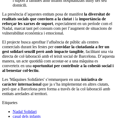
i suport a famílies amb infants hospitalitzats lluny del seu
domicili.
La presència d’aquestes entitats posa de manifest
la diversitat de
realitats socials que conviuen a la ciutat
i la
importància de
reforçar les xarxes de suport
, especialment en un període com el
Nadal, marcat tant pel consum com per l’augment de situacions de
vulnerabilitat econòmica i emocional.
El projecte busca aprofitar l’afluència de públic als centres
comercials durant les festes per
convidar la ciutadania a fer un
gest solidari senzill però amb impacte tangible
, facilitant una via
directa de col·laboració amb el teixit social de Barcelona. D’aquesta
manera, un acte quotidià com acostar-se a una màquina es
converteix en una
oportunitat per contribuir a la cohesió social i
al benestar col·lectiu
.
Les 'Màquines Solidàries' s’emmarquen en una
iniciativa de
caràcter internacional
que ja s’ha implementat en altres ciutats,
però que a Barcelona pren forma a través de la col·laboració amb
entitats arrelades al territori.
Etiquetes
Nadal Solidari
casal dels infants