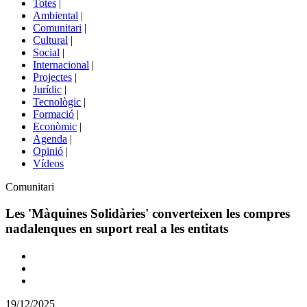
Totes
|
menú
Ambiental
|
de
Comunitari
|
portals
Cultural
|
Social
|
Internacional
|
Projectes
|
Jurídic
|
Tecnològic
|
Formació
|
Econòmic
|
Agenda
|
Opinió
|
Vídeos
Àmbit
Comunitari
de
la
Les 'Màquines Solidàries' converteixen les compres
notícia
nadalenques en suport real a les entitats
Comparteix
Compartir
en
19/12/2025
altres