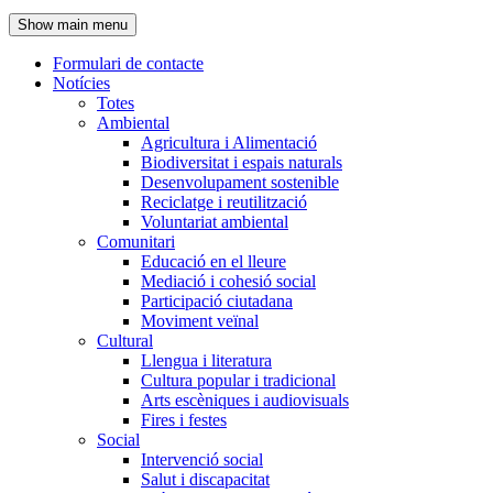
de
Show main menu
l'encapçalament
Formulari de contacte
Notícies
Navegació
Totes
principal
Ambiental
Agricultura i Alimentació
Biodiversitat i espais naturals
Desenvolupament sostenible
Reciclatge i reutilització
Voluntariat ambiental
Comunitari
Educació en el lleure
Mediació i cohesió social
Participació ciutadana
Moviment veïnal
Cultural
Llengua i literatura
Cultura popular i tradicional
Arts escèniques i audiovisuals
Fires i festes
Social
Intervenció social
Salut i discapacitat