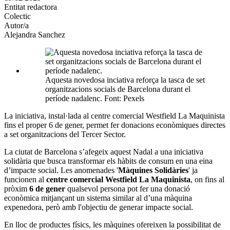
Entitat redactora
xarxes
Colectic
socials
Autor/a
Alejandra Sanchez
Aquesta novedosa inciativa reforça la tasca de set
organitzacions socials de Barcelona durant el
període nadalenc. Font: Pexels
La iniciativa, instal·lada al centre comercial Westfield La Maquinista
fins el proper 6 de gener, permet fer donacions econòmiques directes
a set organitzacions del Tercer Sector.
La ciutat de Barcelona s’afegeix aquest Nadal a una iniciativa
solidària que busca transformar els hàbits de consum en una eina
d’impacte social. Les anomenades '
Màquines Solidàries
' ja
funcionen al
centre comercial
Westfield La Maquinista
, on fins al
pròxim
6 de gener
qualsevol persona pot fer una donació
econòmica mitjançant un sistema similar al d’una màquina
expenedora, però amb l'objectiu de generar impacte social.
En lloc de productes físics, les màquines ofereixen la possibilitat de