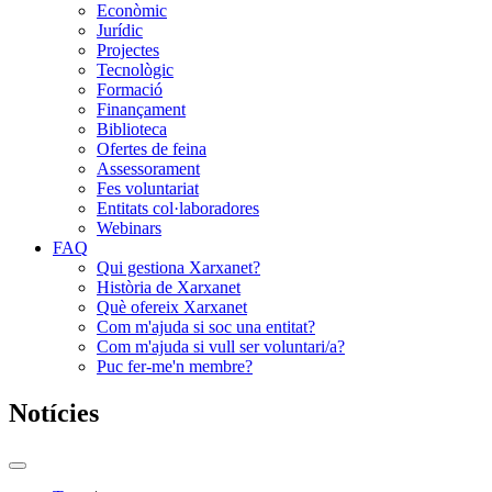
Econòmic
Jurídic
Projectes
Tecnològic
Formació
Finançament
Biblioteca
Ofertes de feina
Assessorament
Fes voluntariat
Entitats col·laboradores
Webinars
FAQ
Qui gestiona Xarxanet?
Història de Xarxanet
Què ofereix Xarxanet
Com m'ajuda si soc una entitat?
Com m'ajuda si vull ser voluntari/a?
Puc fer-me'n membre?
Notícies
Commutador
del