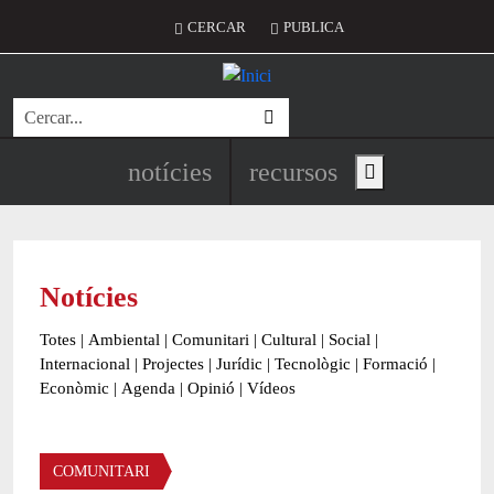
Vés al contingut
Menú del compte d'usuari
CERCAR
PUBLICA
Cerca
Navegació principal de l'encapç
notícies
recursos
Show main menu
Notícies
Totes
|
Ambiental
|
Comunitari
|
Cultural
|
Social
|
Internacional
|
Projectes
|
Jurídic
|
Tecnològic
|
Formació
|
Econòmic
|
Agenda
|
Opinió
|
Vídeos
Àmbit de la notícia
COMUNITARI