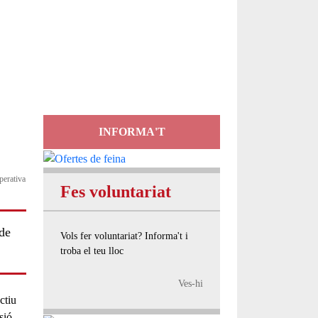
Servei
d'Assessorament
gratuït per a entitats
INFORMA'T
perativa
Fes voluntariat
 de
Vols fer voluntariat? Informa't i
troba el teu lloc
Ves-hi
ctiu
sió