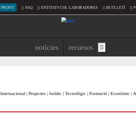
 del compte d'usuari
 PROFIT
FAQ
ENTITATS COL·LABORADORES
BUTLLETÍ
P
Navegació principal de l'encapç
notícies
recursos
Show main menu
Internacional
|
Projectes
|
Jurídic
|
Tecnològic
|
Formació
|
Econòmic
|
A