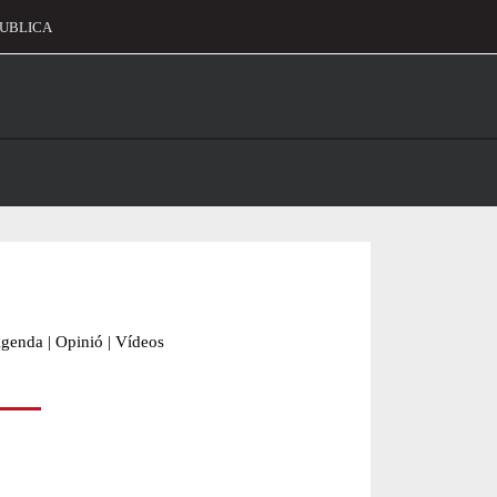
UBLICA
alament
genda
|
Opinió
|
Vídeos