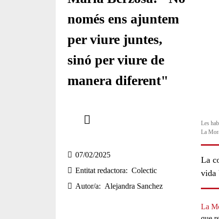
només ens ajuntem
per viure juntes,
sinó per viure de
manera diferent"
Comparteix
Les hab
La Mor
Compartir en altres xarxes socials
07/02/2025
La c
Entitat redactora
Colectic
vida
Autor/a
Alejandra Sanchez
La M
que r