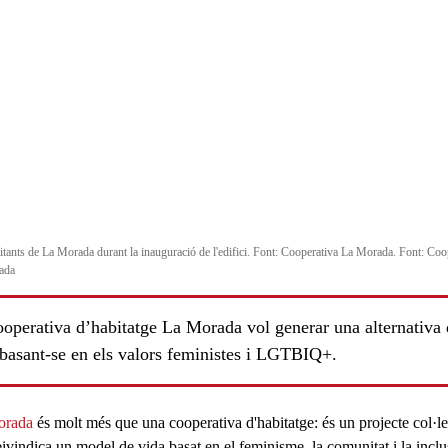
itants de La Morada durant la inauguració de l'edifici. Font: Cooperativa La Morada. Font: Coo
ada
ooperativa d’habitatge La Morada vol generar una alternativa
 basant-se en els valors feministes i LGTBIQ+.
orada
és molt més que una
cooperativa d'habitatge
: és un projecte col·le
eivindica un model de vida basat en el
feminisme
, la
comunitat
i la inclu