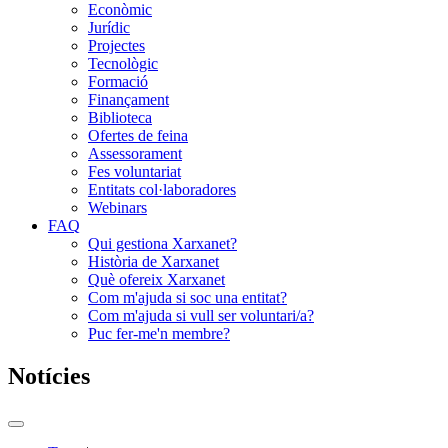
Econòmic
Jurídic
Projectes
Tecnològic
Formació
Finançament
Biblioteca
Ofertes de feina
Assessorament
Fes voluntariat
Entitats col·laboradores
Webinars
FAQ
Qui gestiona Xarxanet?
Història de Xarxanet
Què ofereix Xarxanet
Com m'ajuda si soc una entitat?
Com m'ajuda si vull ser voluntari/a?
Puc fer-me'n membre?
Notícies
Commutador
del