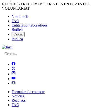
Vés
NOTÍCIES I RECURSOS PER A LES ENTITATS I EL
al
VOLUNTARIAT
contingut
Non Profit
FAQ
Menú
Entitats col·laboradores
del
Butlletí
compte
Cercar
Publica
d'usuari
Cerca
Formulari de contacte
Notícies
Navegació
Recursos
principal
FAQ