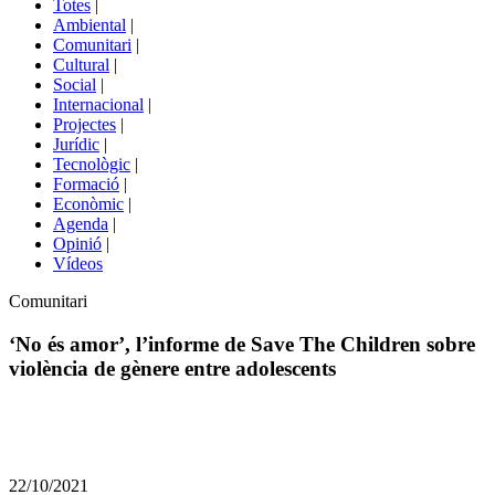
Totes
|
menú
Ambiental
|
de
Comunitari
|
portals
Cultural
|
Social
|
Internacional
|
Projectes
|
Jurídic
|
Tecnològic
|
Formació
|
Econòmic
|
Agenda
|
Opinió
|
Vídeos
Àmbit
Comunitari
de
la
‘No és amor’, l’informe de Save The Children sobre
notícia
violència de gènere entre adolescents
Comparteix
Compartir
en
22/10/2021