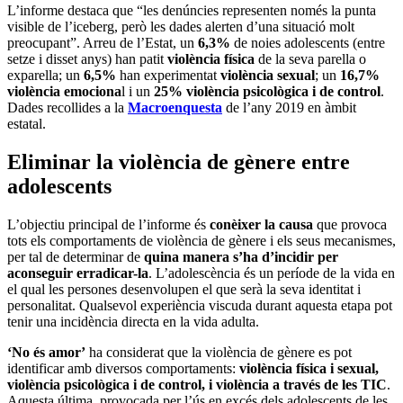
L’informe destaca que “les denúncies representen només la punta
visible de l’iceberg, però les dades alerten d’una situació molt
preocupant”. Arreu de l’Estat, un
6,3%
de noies adolescents (entre
setze i disset anys) han patit
violència física
de la seva parella o
exparella; un
6,5%
han experimentat
violència sexual
; un
16,7%
violència emociona
l i un
25% violència psicològica i de control
.
Dades recollides a la
Macroenquesta
de l’any 2019 en àmbit
estatal.
Eliminar la violència de gènere entre
adolescents
L’objectiu principal de l’informe és
conèixer la causa
que provoca
tots els comportaments de violència de gènere i els seus mecanismes,
per tal de determinar de
quina manera s’ha d’incidir per
aconseguir erradicar-la
. L’adolescència és un període de la vida en
el qual les persones desenvolupen el que serà la seva identitat i
personalitat. Qualsevol experiència viscuda durant aquesta etapa pot
tenir una incidència directa en la vida adulta.
‘No és amor’
ha considerat que la violència de gènere es pot
identificar amb diversos comportaments:
violència física i sexual,
violència psicològica i de control, i violència a través de les TIC
.
Aquesta última, provocada per l’ús en excés dels adolescents de les