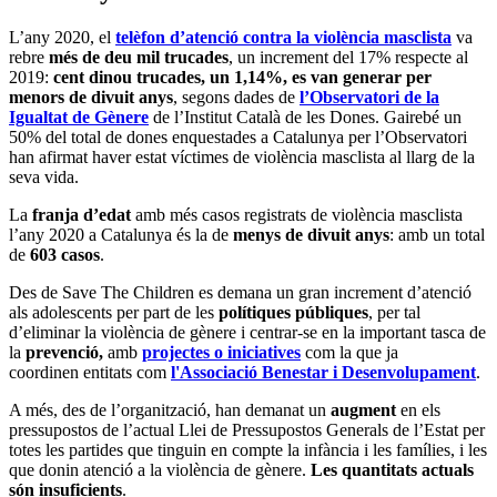
L’any 2020, el
telèfon d’atenció contra la violència masclista
va
rebre
més de deu mil trucades
, un increment del 17% respecte al
2019:
cent dinou trucades, un 1,14%, es van generar per
menors de divuit anys
, segons dades de
l’Observatori de la
Igualtat de Gènere
de l’Institut Català de les Dones. Gairebé un
50% del total de dones enquestades a Catalunya per l’Observatori
han afirmat haver estat víctimes de violència masclista al llarg de la
seva vida.
La
franja d’edat
amb més casos registrats de violència masclista
l’any 2020 a Catalunya és la de
menys de divuit anys
: amb un total
de
603 casos
.
Des de Save The Children es demana un gran increment d’atenció
als adolescents per part de les
polítiques públiques
, per tal
d’eliminar la violència de gènere i centrar-se en la important tasca de
la
prevenció,
amb
projectes o iniciatives
com la que ja
coordinen entitats com
l'Associació Benestar i Desenvolupament
.
A més, des de l’organització, han demanat un
augment
en els
pressupostos de l’actual Llei de Pressupostos Generals de l’Estat per
totes les partides que tinguin en compte la infància i les famílies, i les
que donin atenció a la violència de gènere.
Les quantitats actuals
són insuficients
.