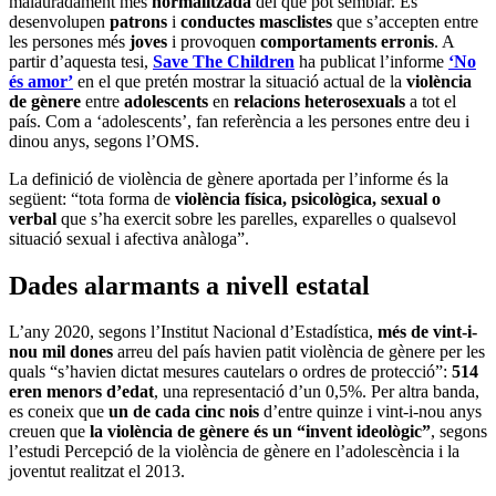
malauradament més
normalitzada
del que pot semblar. Es
desenvolupen
patrons
i
conductes masclistes
que s’accepten entre
les persones més
joves
i provoquen
comportaments erronis
. A
partir d’aquesta tesi,
Save The Children
ha publicat l’informe
‘No
és amor’
en el que pretén mostrar la situació actual de la
violència
de gènere
entre
adolescents
en
relacions heterosexuals
a tot el
país. Com a ‘adolescents’, fan referència a les persones entre deu i
dinou anys, segons l’OMS.
La definició de violència de gènere aportada per l’informe és la
següent: “tota forma de
violència física, psicològica, sexual o
verbal
que s’ha exercit sobre les parelles, exparelles o qualsevol
situació sexual i afectiva anàloga”.
Dades alarmants a nivell estatal
L’any 2020, segons l’Institut Nacional d’Estadística,
més de vint-i-
nou mil dones
arreu del país havien patit violència de gènere per les
quals “s’havien dictat mesures cautelars o ordres de protecció”:
514
eren menors d’edat
, una representació d’un 0,5%. Per altra banda,
es coneix que
un de cada cinc nois
d’entre quinze i vint-i-nou anys
creuen que
la violència de gènere és un “invent ideològic”
, segons
l’estudi Percepció de la violència de gènere en l’adolescència i la
joventut realitzat el 2013.