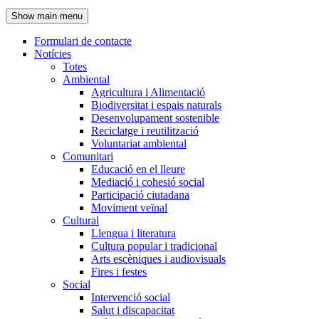
de
Show main menu
l'encapçalament
Formulari de contacte
Notícies
Navegació
Totes
principal
Ambiental
Agricultura i Alimentació
Biodiversitat i espais naturals
Desenvolupament sostenible
Reciclatge i reutilització
Voluntariat ambiental
Comunitari
Educació en el lleure
Mediació i cohesió social
Participació ciutadana
Moviment veïnal
Cultural
Llengua i literatura
Cultura popular i tradicional
Arts escèniques i audiovisuals
Fires i festes
Social
Intervenció social
Salut i discapacitat