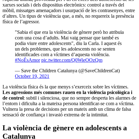
xarxes socials i dels dispositius electrònics: control a través del
mòbil, missatges amenaçadors i usurpació de les contrasenyes, entre
d’altres. Un tipus de violència que, a més, no requereix la presència
física de l’agressor.
"Sabia el que era la violència de gènere però ho atribuïa
com una cosa d’adults. Mai vaig pensar que també es
podia viure entre adolescents", diu la Carla. I aquest és
un dels problemes, que les adolescents no se senten
identificades com a víctimes d’aquesta violència.
#NoÉsAmor
pic.twitter.com/Q0WieOOzQm
— Save the Children Catalunya (@SaveChildrenCat)
October 19, 2021
La violència física és la que menys s’exerceix sobre les víctimes.
Les agressions més comunes rauen en la violència psicològica i
de control
: subtil i silenciosa, que no sempre desperta les alarmes de
l’entorn i dificulta a la mateixa persona identificar-se com a víctima.
Vulnera la presa de decisions per un mateix amb un clima de falsa
sensació de confiança i invasió extrema de la intimitat.
La violència de gènere en adolescents a
Catalunya