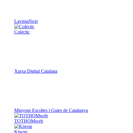
LaviniaNext
Colectic
Xarxa Digital Catalana
Minyons Escoltes i Guies de Catalunya
TOTHOMweb
Kiwop
Un projecte de