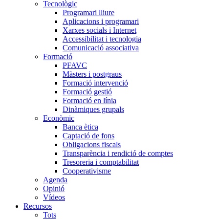
Tecnològic
Programari lliure
Aplicacions i programari
Xarxes socials i Internet
Accessibilitat i tecnologia
Comunicació associativa
Formació
PFAVC
Màsters i postgraus
Formació intervenció
Formació gestió
Formació en línia
Dinàmiques grupals
Econòmic
Banca ètica
Captació de fons
Obligacions fiscals
Transparència i rendició de comptes
Tresoreria i comptabilitat
Cooperativisme
Agenda
Opinió
Vídeos
Recursos
Tots