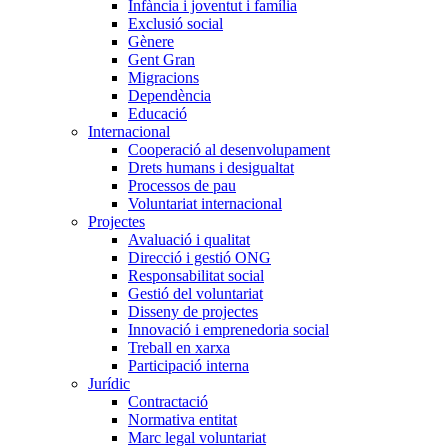
Infància i joventut i família
Exclusió social
Gènere
Gent Gran
Migracions
Dependència
Educació
Internacional
Cooperació al desenvolupament
Drets humans i desigualtat
Processos de pau
Voluntariat internacional
Projectes
Avaluació i qualitat
Direcció i gestió ONG
Responsabilitat social
Gestió del voluntariat
Disseny de projectes
Innovació i emprenedoria social
Treball en xarxa
Participació interna
Jurídic
Contractació
Normativa entitat
Marc legal voluntariat