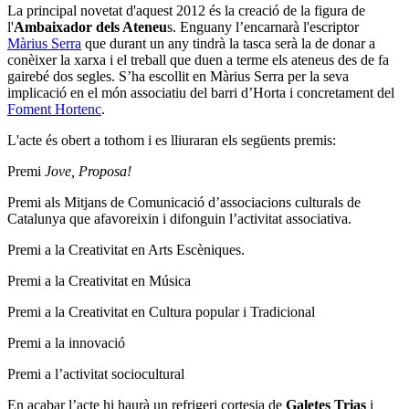
La principal novetat d'aquest 2012 és la creació de la figura de
l'
Ambaixador dels Ateneu
s. Enguany l’encarnarà l'escriptor
Màrius Serra
que durant un any tindrà la tasca serà la de donar a
conèixer la xarxa i el treball que duen a terme els ateneus des de fa
gairebé dos segles. S’ha escollit en Màrius Serra per la seva
implicació en el món associatiu del barri d’Horta i concretament del
Foment Hortenc
.
L'acte és obert a tothom i es lliuraran els següents premis:
Premi
Jove, Proposa!
Premi als Mitjans de Comunicació d’associacions culturals de
Catalunya que afavoreixin i difonguin l’activitat associativa.
Premi a la Creativitat en Arts Escèniques.
Premi a la Creativitat en Música
Premi a la Creativitat en Cultura popular i Tradicional
Premi a la innovació
Premi a l’activitat sociocultural
En acabar l’acte hi haurà un refrigeri cortesia de
Galetes Trias
i