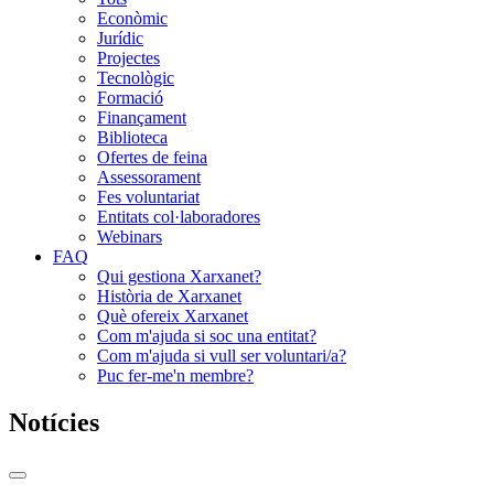
Econòmic
Jurídic
Projectes
Tecnològic
Formació
Finançament
Biblioteca
Ofertes de feina
Assessorament
Fes voluntariat
Entitats col·laboradores
Webinars
FAQ
Qui gestiona Xarxanet?
Història de Xarxanet
Què ofereix Xarxanet
Com m'ajuda si soc una entitat?
Com m'ajuda si vull ser voluntari/a?
Puc fer-me'n membre?
Notícies
Commutador