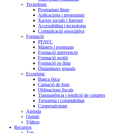
Tecnològic
Programari lliure
Aplicacions i programari
Xarxes socials i Internet
Accessibilitat i tecnologia
Comunicació associativa
Formació
PFAVC
Màsters i postgraus
Formació intervenció
Formació gestió
Formació en línia
Dinàmiques grupals
Econòmic
Banca ètica
Captació de fons
Obligacions fiscals
Transparència i rendició de comptes
Tresoreria i comptabilitat
Cooperativisme
Agenda
Opinió
Vídeos
Recursos
Tots