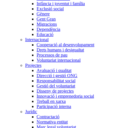
Infància i joventut i família
Exclusió social
Gènere
Gent Gran
Migracions
Dependència
Educació
Internacional
Cooperació al desenvolupament
Drets humans i desigualtat
Processos de pau
Voluntariat internacional
Projectes
Avaluació i qualitat
Direcció i gestió ONG
Responsabilitat social
Gestió del voluntariat
Disseny de projectes
Innovació i emprenedoria social
Treball en xarxa
Participació interna
Jurídic
Contractació
Normativa entitat
Marc legal voluntariat