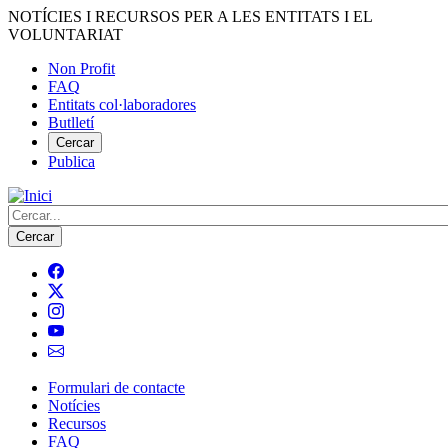
Vés
NOTÍCIES I RECURSOS PER A LES ENTITATS I EL
al
VOLUNTARIAT
contingut
Non Profit
FAQ
Menú
Entitats col·laboradores
del
Butlletí
compte
Cercar
Publica
d'usuari
Cerca
Formulari de contacte
Notícies
Navegació
Recursos
principal
FAQ