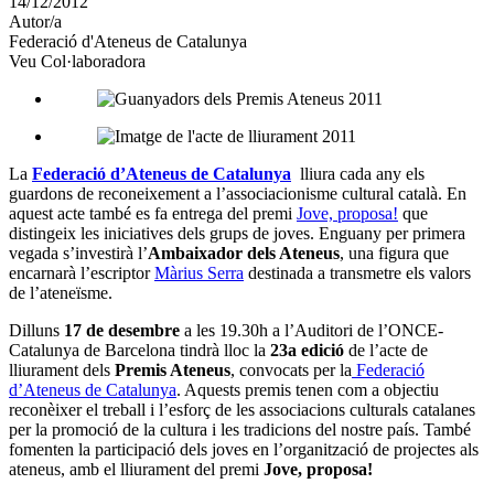
14/12/2012
altres
Autor/a
xarxes
Federació d'Ateneus de Catalunya
socials
Veu Col·laboradora
La
Federació d’Ateneus de Catalunya
lliura cada any els
guardons de reconeixement a l’associacionisme cultural català. En
aquest acte també es fa entrega del premi
Jove, proposa!
que
distingeix les iniciatives dels grups de joves. Enguany per primera
vegada s’investirà l’
Ambaixador dels Ateneus
, una figura que
encarnarà l’escriptor
Màrius Serra
destinada a transmetre els valors
de l’ateneïsme.
Dilluns
17 de desembre
a les 19.30h a l’Auditori de l’ONCE-
Catalunya de Barcelona tindrà lloc la
23a edició
de l’acte de
lliurament dels
Premis Ateneus
, convocats per la
Federació
d’Ateneus de Catalunya
. Aquests premis tenen com a objectiu
reconèixer el treball i l’esforç de les associacions culturals catalanes
per la promoció de la cultura i les tradicions del nostre país. També
fomenten la participació dels joves en l’organització de projectes als
ateneus, amb el lliurament del premi
Jove, proposa!