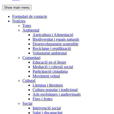
de
Show main menu
l'encapçalament
Formulari de contacte
Notícies
Navegació
Totes
principal
Ambiental
Agricultura i Alimentació
Biodiversitat i espais naturals
Desenvolupament sostenible
Reciclatge i reutilització
Voluntariat ambiental
Comunitari
Educació en el lleure
Mediació i cohesió social
Participació ciutadana
Moviment veïnal
Cultural
Llengua i literatura
Cultura popular i tradicional
Arts escèniques i audiovisuals
Fires i festes
Social
Intervenció social
Salut i discapacitat