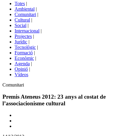
del
Totes
|
menú
Ambiental
|
de
Comunitari
|
portals
Cultural
|
Social
|
Internacional
|
Projectes
|
Jurídic
|
Tecnològic
|
Formació
|
Econòmic
|
Agenda
|
Opinió
|
Vídeos
Àmbit
Comunitari
de
la
Premis Ateneus 2012: 23 anys al costat de
notícia
l’associacionisme cultural
Comparteix
Compartir
en