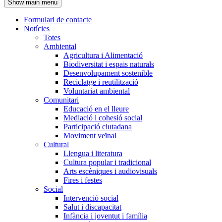
Show main menu
l'encapçalament
Formulari de contacte
Notícies
Navegació
Totes
principal
Ambiental
Agricultura i Alimentació
Biodiversitat i espais naturals
Desenvolupament sostenible
Reciclatge i reutilització
Voluntariat ambiental
Comunitari
Educació en el lleure
Mediació i cohesió social
Participació ciutadana
Moviment veïnal
Cultural
Llengua i literatura
Cultura popular i tradicional
Arts escèniques i audiovisuals
Fires i festes
Social
Intervenció social
Salut i discapacitat
Infància i joventut i família