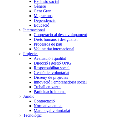
Exclusió social
Gènere
Gent Gran
Migracions
Dependència
Educació
Internacional
Cooperació al desenvolupament
Drets humans i desigualtat
Processos de pau
Voluntariat internacional
Projectes
Avaluació i qualitat
Direcció i gestió ONG
Responsabilitat social
Gestió del voluntariat
Disseny de projectes
Innovació i emprenedoria social
Treball en xarxa
Participació interna
Jurídic
Contractació
Normativa entitat
Marc legal voluntariat
Tecnològic