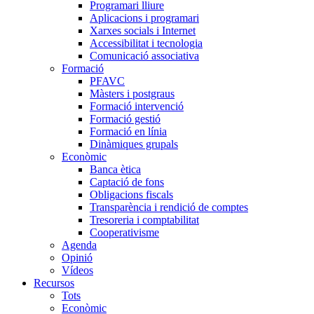
Programari lliure
Aplicacions i programari
Xarxes socials i Internet
Accessibilitat i tecnologia
Comunicació associativa
Formació
PFAVC
Màsters i postgraus
Formació intervenció
Formació gestió
Formació en línia
Dinàmiques grupals
Econòmic
Banca ètica
Captació de fons
Obligacions fiscals
Transparència i rendició de comptes
Tresoreria i comptabilitat
Cooperativisme
Agenda
Opinió
Vídeos
Recursos
Tots
Econòmic