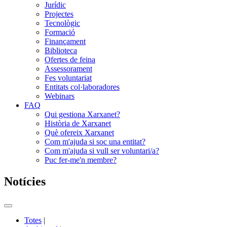
Jurídic
Projectes
Tecnològic
Formació
Finançament
Biblioteca
Ofertes de feina
Assessorament
Fes voluntariat
Entitats col·laboradores
Webinars
FAQ
Qui gestiona Xarxanet?
Història de Xarxanet
Què ofereix Xarxanet
Com m'ajuda si soc una entitat?
Com m'ajuda si vull ser voluntari/a?
Puc fer-me'n membre?
Notícies
Commutador
del
Totes
|
menú