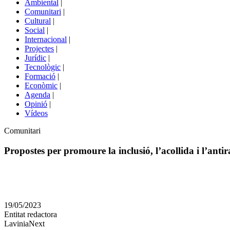
Ambiental
|
de
Comunitari
|
portals
Cultural
|
Social
|
Internacional
|
Projectes
|
Jurídic
|
Tecnològic
|
Formació
|
Econòmic
|
Agenda
|
Opinió
|
Vídeos
Àmbit
Comunitari
de
la
Propostes per promoure la inclusió, l’acollida i l’anti
notícia
Comparteix
Compartir
en
19/05/2023
altres
Entitat redactora
xarxes
LaviniaNext
socials