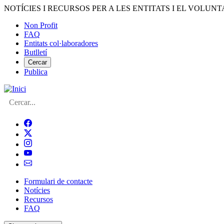
Vés
NOTÍCIES I RECURSOS PER A LES ENTITATS I EL VOLUNT
al
Non Profit
contingut
FAQ
Menú
Entitats col·laboradores
del
Butlletí
compte
Cercar
Publica
d'usuari
Cerca
Formulari de contacte
Notícies
Navegació
Recursos
principal
FAQ
de