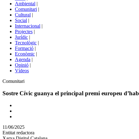
menú
Ambiental
|
de
Comunitari
|
portals
Cultural
|
Social
|
Internacional
|
Projectes
|
Jurídic
|
Tecnològic
|
Formació
|
Econòmic
|
Agenda
|
Opinió
|
Vídeos
Àmbit
Comunitari
de
la
Sostre Cívic guanya el principal premi europeu d’habit
notícia
Comparteix
Compartir
en
11/06/2025
altres
Entitat redactora
xarxes
Xarxa Digital Catalana
socials