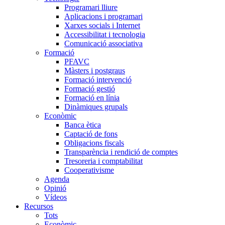
Programari lliure
Aplicacions i programari
Xarxes socials i Internet
Accessibilitat i tecnologia
Comunicació associativa
Formació
PFAVC
Màsters i postgraus
Formació intervenció
Formació gestió
Formació en línia
Dinàmiques grupals
Econòmic
Banca ètica
Captació de fons
Obligacions fiscals
Transparència i rendició de comptes
Tresoreria i comptabilitat
Cooperativisme
Agenda
Opinió
Vídeos
Recursos
Tots
Econòmic