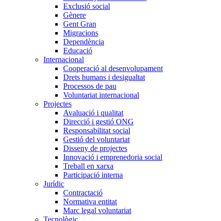
Exclusió social
Gènere
Gent Gran
Migracions
Dependència
Educació
Internacional
Cooperació al desenvolupament
Drets humans i desigualtat
Processos de pau
Voluntariat internacional
Projectes
Avaluació i qualitat
Direcció i gestió ONG
Responsabilitat social
Gestió del voluntariat
Disseny de projectes
Innovació i emprenedoria social
Treball en xarxa
Participació interna
Jurídic
Contractació
Normativa entitat
Marc legal voluntariat
Tecnològic