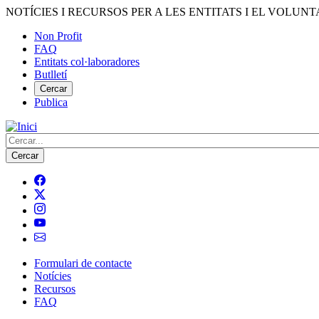
Vés
NOTÍCIES I RECURSOS PER A LES ENTITATS I EL VOLUNT
al
Non Profit
contingut
FAQ
Menú
Entitats col·laboradores
del
Butlletí
compte
Cercar
Publica
d'usuari
Cerca
Formulari de contacte
Notícies
Navegació
Recursos
principal
FAQ
de