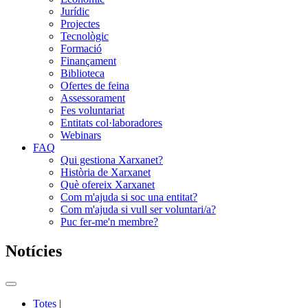
Jurídic
Projectes
Tecnològic
Formació
Finançament
Biblioteca
Ofertes de feina
Assessorament
Fes voluntariat
Entitats col·laboradores
Webinars
FAQ
Qui gestiona Xarxanet?
Història de Xarxanet
Què ofereix Xarxanet
Com m'ajuda si soc una entitat?
Com m'ajuda si vull ser voluntari/a?
Puc fer-me'n membre?
Notícies
Commutador
del
Totes
|