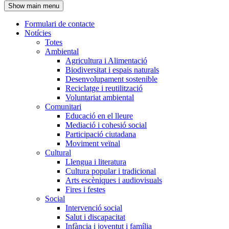
Show main menu
l'encapçalament
Formulari de contacte
Notícies
Navegació
Totes
principal
Ambiental
Agricultura i Alimentació
Biodiversitat i espais naturals
Desenvolupament sostenible
Reciclatge i reutilització
Voluntariat ambiental
Comunitari
Educació en el lleure
Mediació i cohesió social
Participació ciutadana
Moviment veïnal
Cultural
Llengua i literatura
Cultura popular i tradicional
Arts escèniques i audiovisuals
Fires i festes
Social
Intervenció social
Salut i discapacitat
Infància i joventut i família