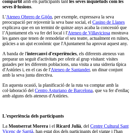
compartit
amb els participants tant
les seves inquietuds com les
seves il·lusions
.
L'
Ateneo Obrero de Gijón
, per exemple, expressava la seva
preocupació per rejovenir la seva base social, el
Casino de Llanes
explicava que en un termini de quinze anys acaba la concessió que
l’Ajuntament els va fer del local i l'
Ateneo de Villaviciosa
mostrava
les ganes que tenen de remodelar el seu teatre, actualment en ruïnes,
gràcies a un ajut econòmic que l'Ajuntament ha aprovat aquest any.
A banda de l'
intercanvi d'experiències
, els diferents ateneus van
preparar un seguit d'activitats per oferir al grup visitant: visites
guiades per les diferents poblacions, una visita a una sidreria típica
d'Astúries i, en el cas de l'
Ateneo de Santander
, un dinar conjunt
amb la seva junta directiva.
En aquesta ocasió, la planificació de la ruta va comptar amb la
col·laboració del
Centro Asturiano de Barcelona
, que va fer d'enllaç
amb alguns dels ateneus d'Astúries.
L'experiència dels participants
La
Montserrat Morera
i el
Ricard Julià
, del
Centre Cultural Sant
Vicenç de Sarrià
, han estat dos dels participants del viatge i l'han