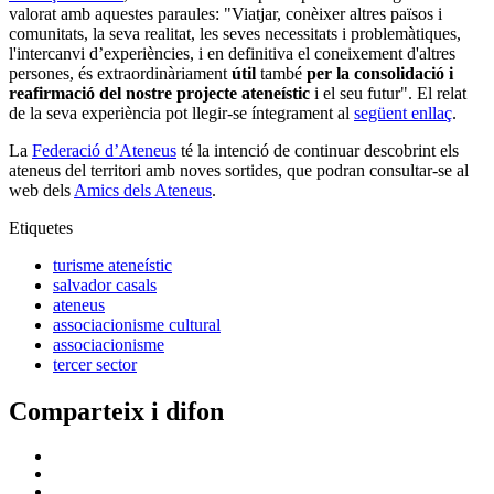
valorat amb aquestes paraules: "Viatjar, conèixer altres països i
comunitats, la seva realitat, les seves necessitats i problemàtiques,
l'intercanvi d’experiències, i en definitiva el coneixement d'altres
persones, és extraordinàriament
útil
també
per la consolidació i
reafirmació del nostre projecte ateneístic
i el seu futur". El relat
de la seva experiència pot llegir-se íntegrament al
següent enllaç
.
La
Federació d’Ateneus
té la intenció de continuar descobrint els
ateneus del territori amb noves sortides, que podran consultar-se al
web dels
Amics dels Ateneus
.
Etiquetes
turisme ateneístic
salvador casals
ateneus
associacionisme cultural
associacionisme
tercer sector
Comparteix i difon