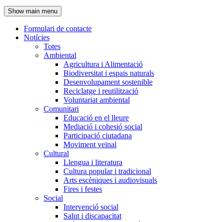
de
Show main menu
l'encapçalament
Formulari de contacte
Notícies
Navegació
Totes
principal
Ambiental
Agricultura i Alimentació
Biodiversitat i espais naturals
Desenvolupament sostenible
Reciclatge i reutilització
Voluntariat ambiental
Comunitari
Educació en el lleure
Mediació i cohesió social
Participació ciutadana
Moviment veïnal
Cultural
Llengua i literatura
Cultura popular i tradicional
Arts escèniques i audiovisuals
Fires i festes
Social
Intervenció social
Salut i discapacitat