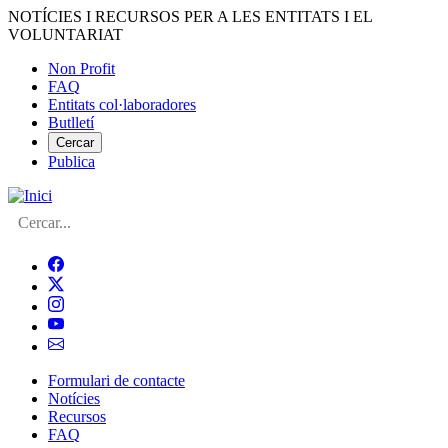
Vés
NOTÍCIES I RECURSOS PER A LES ENTITATS I EL
al
VOLUNTARIAT
contingut
Non Profit
FAQ
Menú
Entitats col·laboradores
del
Butlletí
compte
Cercar
Publica
d'usuari
Cerca
Formulari de contacte
Notícies
Navegació
Recursos
principal
FAQ