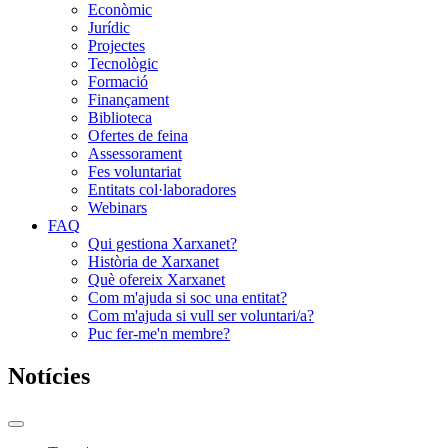
Econòmic
Jurídic
Projectes
Tecnològic
Formació
Finançament
Biblioteca
Ofertes de feina
Assessorament
Fes voluntariat
Entitats col·laboradores
Webinars
FAQ
Qui gestiona Xarxanet?
Història de Xarxanet
Què ofereix Xarxanet
Com m'ajuda si soc una entitat?
Com m'ajuda si vull ser voluntari/a?
Puc fer-me'n membre?
Notícies
Commutador
del