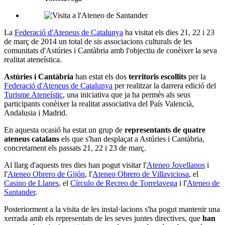
La
Federació d'Ateneus de Catalunya
ha visitat els dies 21, 22 i 23
de març de 2014 un total de sis associacions culturals de les
comunitats d'Astúries i Cantàbria amb l'objectiu de conèixer la seva
realitat ateneística.
Astúries i Cantàbria
han estat els dos
territoris escollits
per la
Federació d'Ateneus de Catalunya
per realitzar la darrera edició del
Turisme Ateneístic
, una iniciativa que ja ha permès als seus
participants conèixer la realitat associativa del País Valencià,
Andalusia i Madrid.
En aquesta ocasió ha estat un grup de
representants de quatre
ateneus catalans
els que s'han desplaçat a Astúries i Cantàbria,
concretament els passats 21, 22 i 23 de març.
Al llarg d'aquests tres dies han pogut visitar l'
Ateneo Jovellanos
i
l'
Ateneo Obrero de Gijón
, l'
Ateneo Obrero de Villaviciosa
, el
Casino de Llanes
, el
Círculo de Recreo de Torrelavega
i l'
Ateneo de
Santander
.
Posteriorment a la visita de les instal·lacions s'ha pogut mantenir una
xerrada amb els representats de les seves juntes directives, que
han