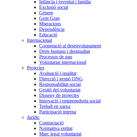
Infància i joventut i família
Exclusió social
Gènere
Gent Gran
Migracions
Dependència
Educació
Internacional
Cooperació al desenvolupament
Drets humans i desigualtat
Processos de pau
Voluntariat internacional
Projectes
Avaluació i qualitat
Direcció i gestió ONG
Responsabilitat social
Gestió del voluntariat
Disseny de projectes
Innovació i emprenedoria social
Treball en xarxa
Participació interna
Jurídic
Contractació
Normativa entitat
Marc legal voluntariat