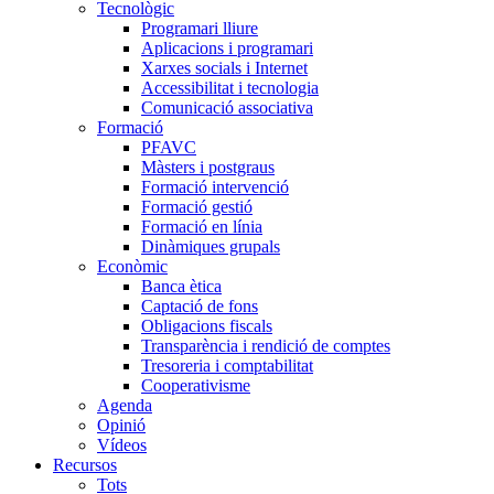
Tecnològic
Programari lliure
Aplicacions i programari
Xarxes socials i Internet
Accessibilitat i tecnologia
Comunicació associativa
Formació
PFAVC
Màsters i postgraus
Formació intervenció
Formació gestió
Formació en línia
Dinàmiques grupals
Econòmic
Banca ètica
Captació de fons
Obligacions fiscals
Transparència i rendició de comptes
Tresoreria i comptabilitat
Cooperativisme
Agenda
Opinió
Vídeos
Recursos
Tots