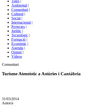
Totes
|
menú
Ambiental
|
de
Comunitari
|
portals
Cultural
|
Social
|
Internacional
|
Projectes
|
Jurídic
|
Tecnològic
|
Formació
|
Econòmic
|
Agenda
|
Opinió
|
Vídeos
Àmbit
Comunitari
de
la
Turisme Ateneístic a Astúries i Cantàbria
notícia
Comparteix
Compartir
en
31/03/2014
altres
Autor/a