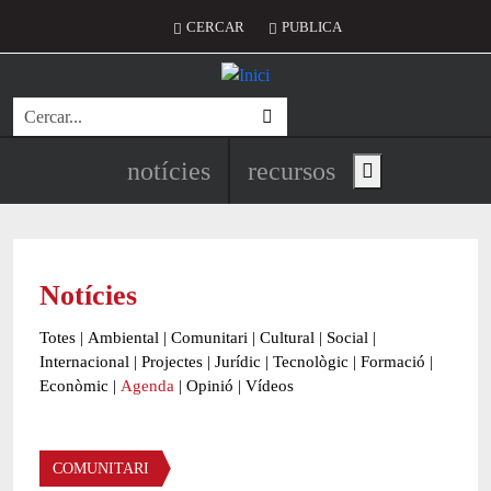
Vés al contingut
Menú del compte d'usuari
CERCAR
PUBLICA
Cerca
Navegació principal de l'encapç
notícies
recursos
Show main menu
Notícies
Totes
|
Ambiental
|
Comunitari
|
Cultural
|
Social
|
Internacional
|
Projectes
|
Jurídic
|
Tecnològic
|
Formació
|
Econòmic
|
Agenda
|
Opinió
|
Vídeos
Àmbit de la notícia
COMUNITARI