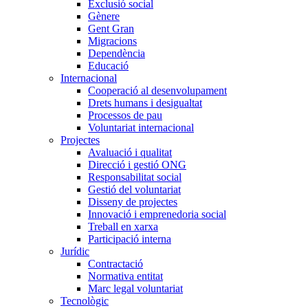
Exclusió social
Gènere
Gent Gran
Migracions
Dependència
Educació
Internacional
Cooperació al desenvolupament
Drets humans i desigualtat
Processos de pau
Voluntariat internacional
Projectes
Avaluació i qualitat
Direcció i gestió ONG
Responsabilitat social
Gestió del voluntariat
Disseny de projectes
Innovació i emprenedoria social
Treball en xarxa
Participació interna
Jurídic
Contractació
Normativa entitat
Marc legal voluntariat
Tecnològic