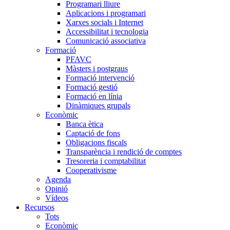
Programari lliure
Aplicacions i programari
Xarxes socials i Internet
Accessibilitat i tecnologia
Comunicació associativa
Formació
PFAVC
Màsters i postgraus
Formació intervenció
Formació gestió
Formació en línia
Dinàmiques grupals
Econòmic
Banca ètica
Captació de fons
Obligacions fiscals
Transparència i rendició de comptes
Tresoreria i comptabilitat
Cooperativisme
Agenda
Opinió
Vídeos
Recursos
Tots
Econòmic