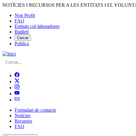
Vés
NOTÍCIES I RECURSOS PER A LES ENTITATS I EL VOLUNT
al
Non Profit
contingut
FAQ
Menú
Entitats col·laboradores
del
Butlletí
compte
Cercar
Publica
d'usuari
Cerca
Formulari de contacte
Notícies
Navegació
Recursos
principal
FAQ
de