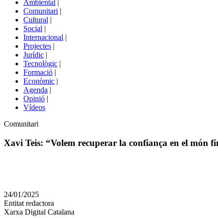
Ambiental
|
de
Comunitari
|
portals
Cultural
|
Social
|
Internacional
|
Projectes
|
Jurídic
|
Tecnològic
|
Formació
|
Econòmic
|
Agenda
|
Opinió
|
Vídeos
Àmbit
Comunitari
de
la
Xavi Teis: “Volem recuperar la confiança en el món f
notícia
Comparteix
Compartir
en
24/01/2025
altres
Entitat redactora
xarxes
Xarxa Digital Catalana
socials