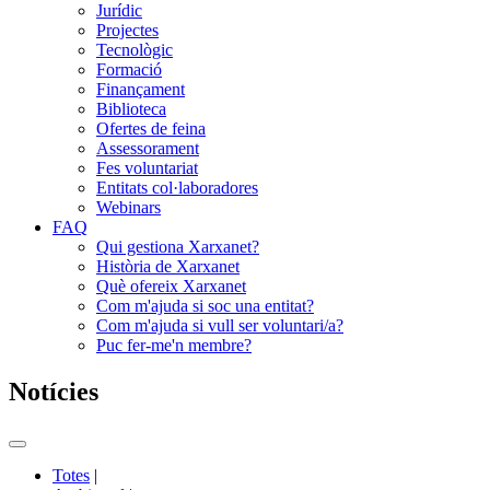
Jurídic
Projectes
Tecnològic
Formació
Finançament
Biblioteca
Ofertes de feina
Assessorament
Fes voluntariat
Entitats col·laboradores
Webinars
FAQ
Qui gestiona Xarxanet?
Història de Xarxanet
Què ofereix Xarxanet
Com m'ajuda si soc una entitat?
Com m'ajuda si vull ser voluntari/a?
Puc fer-me'n membre?
Notícies
Commutador
del
Totes
|
menú