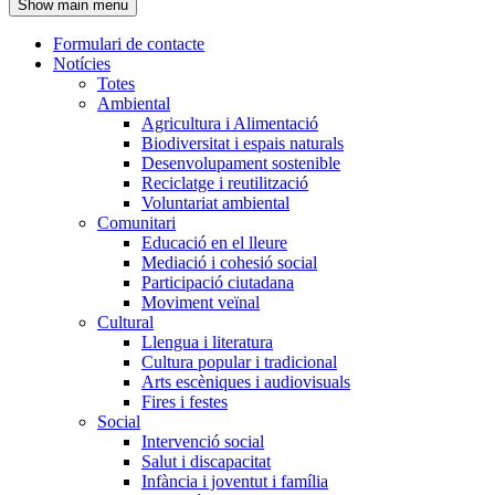
Show main menu
l'encapçalament
Formulari de contacte
Notícies
Navegació
Totes
principal
Ambiental
Agricultura i Alimentació
Biodiversitat i espais naturals
Desenvolupament sostenible
Reciclatge i reutilització
Voluntariat ambiental
Comunitari
Educació en el lleure
Mediació i cohesió social
Participació ciutadana
Moviment veïnal
Cultural
Llengua i literatura
Cultura popular i tradicional
Arts escèniques i audiovisuals
Fires i festes
Social
Intervenció social
Salut i discapacitat
Infància i joventut i família