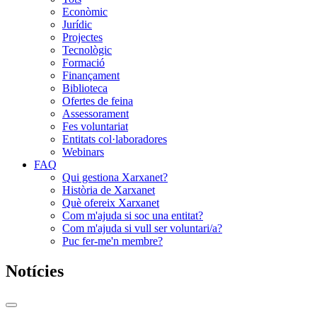
Econòmic
Jurídic
Projectes
Tecnològic
Formació
Finançament
Biblioteca
Ofertes de feina
Assessorament
Fes voluntariat
Entitats col·laboradores
Webinars
FAQ
Qui gestiona Xarxanet?
Història de Xarxanet
Què ofereix Xarxanet
Com m'ajuda si soc una entitat?
Com m'ajuda si vull ser voluntari/a?
Puc fer-me'n membre?
Notícies
Commutador