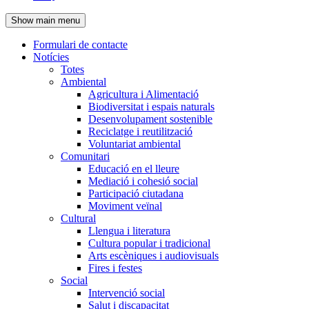
de
Show main menu
l'encapçalament
Formulari de contacte
Notícies
Navegació
Totes
principal
Ambiental
Agricultura i Alimentació
Biodiversitat i espais naturals
Desenvolupament sostenible
Reciclatge i reutilització
Voluntariat ambiental
Comunitari
Educació en el lleure
Mediació i cohesió social
Participació ciutadana
Moviment veïnal
Cultural
Llengua i literatura
Cultura popular i tradicional
Arts escèniques i audiovisuals
Fires i festes
Social
Intervenció social
Salut i discapacitat