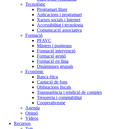
Tecnològic
Programari lliure
Aplicacions i programari
Xarxes socials i Internet
Accessibilitat i tecnologia
Comunicació associativa
Formació
PFAVC
Màsters i postgraus
Formació intervenció
Formació gestió
Formació en línia
Dinàmiques grupals
Econòmic
Banca ètica
Captació de fons
Obligacions fiscals
Transparència i rendició de comptes
Tresoreria i comptabilitat
Cooperativisme
Agenda
Opinió
Vídeos
Recursos
Tots