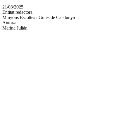
en
21/03/2025
altres
Entitat redactora
xarxes
Minyons Escoltes i Guies de Catalunya
socials
Autor/a
Marina Julián