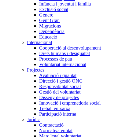
Infància i joventut i família
Exclusió social
Gènere
Gent Gran
Migracions
Dependència
Educació
Internacional
Cooperació al desenvolupament
Drets humans i desigualtat
Processos de pau
Voluntariat internacional
Projectes
Avaluació i qualitat
Direcció i gestió ONG
Responsabilitat social
Gestió del voluntariat
Disseny de projectes
Innovació i emprenedoria social
Treball en xarxa
Participació interna
Jurídic
Contractació
Normativa entitat
Marc legal voluntariat