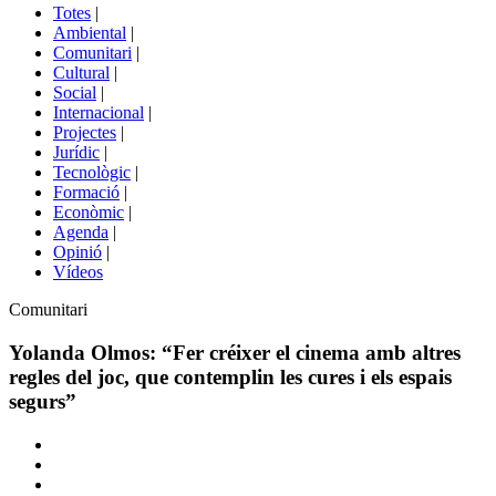
del
Totes
|
menú
Ambiental
|
de
Comunitari
|
portals
Cultural
|
Social
|
Internacional
|
Projectes
|
Jurídic
|
Tecnològic
|
Formació
|
Econòmic
|
Agenda
|
Opinió
|
Vídeos
Àmbit
Comunitari
de
la
Yolanda Olmos: “Fer créixer el cinema amb altres
notícia
regles del joc, que contemplin les cures i els espais
segurs”
Comparteix
Compartir