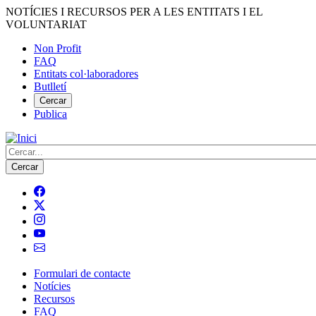
Vés
NOTÍCIES I RECURSOS PER A LES ENTITATS I EL
al
VOLUNTARIAT
contingut
Non Profit
FAQ
Menú
Entitats col·laboradores
del
Butlletí
compte
Cercar
Publica
d'usuari
Cerca
Formulari de contacte
Notícies
Navegació
Recursos
principal
FAQ