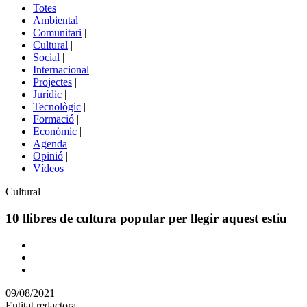
del
Totes
|
menú
Ambiental
|
de
Comunitari
|
portals
Cultural
|
Social
|
Internacional
|
Projectes
|
Jurídic
|
Tecnològic
|
Formació
|
Econòmic
|
Agenda
|
Opinió
|
Vídeos
Àmbit
Cultural
de
la
10 llibres de cultura popular per llegir aquest estiu
notícia
Comparteix
Compartir
en
09/08/2021
altres
Entitat redactora
xarxes