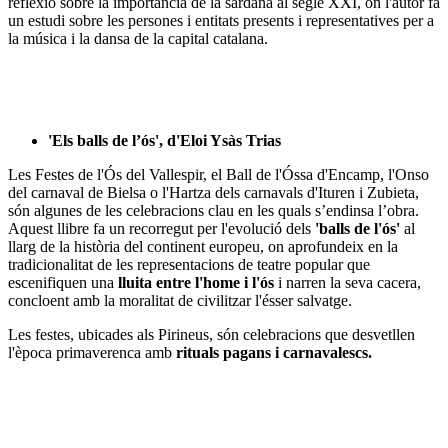
reflexió sobre la importància de la sardana al segle XXI, on l'autor fa
un estudi sobre les persones i entitats presents i representatives per a
la música i la dansa de la capital catalana.
'Els balls de l’ós', d'Eloi Ysàs Trias
Les Festes de l'Ós del Vallespir, el Ball de l'Óssa d'Encamp, l'Onso
del carnaval de Bielsa o l'Hartza dels carnavals d'Ituren i Zubieta,
són algunes de les celebracions clau en les quals s’endinsa l’obra.
Aquest llibre fa un recorregut per l'evolució dels
'balls de l'ós'
al
llarg de la història del continent europeu, on aprofundeix en la
tradicionalitat de les representacions de teatre popular que
escenifiquen una
lluita entre l'home i l'ós
i narren la seva cacera,
concloent amb la moralitat de civilitzar l'ésser salvatge.
Les festes, ubicades als Pirineus, són celebracions que desvetllen
l'època primaverenca amb
rituals pagans i carnavalescs.