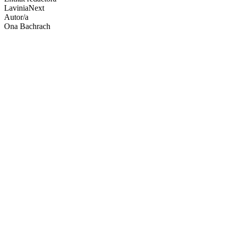
LaviniaNext
socials
Autor/a
Ona Bachrach