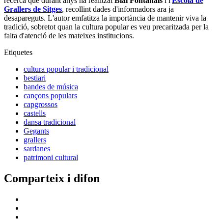
recerca que durant anys ha realitzat
Blai Fontanals
i l'
Escola de
Grallers de Sitges
, recollint dades d'informadors ara ja
desapareguts. L'autor emfatitza la importància de mantenir viva la
tradició, sobretot quan la cultura popular es veu precaritzada per la
falta d'atenció de les mateixes institucions.
Etiquetes
cultura popular i tradicional
bestiari
bandes de música
cançons populars
capgrossos
castells
dansa tradicional
Gegants
grallers
sardanes
patrimoni cultural
Comparteix i difon