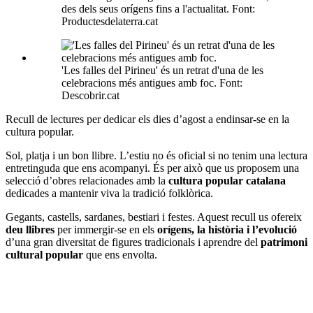
des dels seus orígens fins a l'actualitat. Font:
Productesdelaterra.cat
'Les falles del Pirineu' és un retrat d'una de les
celebracions més antigues amb foc. Font:
Descobrir.cat
Recull de lectures per dedicar els dies d’agost a endinsar-se en la
cultura popular.
Sol, platja i un bon llibre. L’estiu no és oficial si no tenim una lectura
entretinguda que ens acompanyi. És per això que us proposem una
selecció d’obres relacionades amb la
cultura popular catalana
dedicades a mantenir viva la tradició folklòrica.
Gegants, castells, sardanes, bestiari i festes. Aquest recull us ofereix
deu llibres
per immergir-se en els
orígens, la història i l’evolució
d’una gran diversitat de figures tradicionals i aprendre del
patrimoni
cultural popular
que ens envolta.