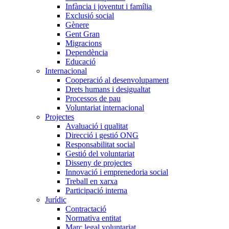
Infància i joventut i família
Exclusió social
Gènere
Gent Gran
Migracions
Dependència
Educació
Internacional
Cooperació al desenvolupament
Drets humans i desigualtat
Processos de pau
Voluntariat internacional
Projectes
Avaluació i qualitat
Direcció i gestió ONG
Responsabilitat social
Gestió del voluntariat
Disseny de projectes
Innovació i emprenedoria social
Treball en xarxa
Participació interna
Jurídic
Contractació
Normativa entitat
Marc legal voluntariat