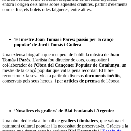
entorn l'origen dels mites sobre aquestes criatures, partint d'elements
com el foc, els bolets o les falgueres, entre altres.
'El mestre Joan Tomàs i Parés: passió per la cançó
popular' de Jordi Tomàs i Guilera
Una extensa biografia que recupera de l'oblit la música de
Joan
Tomàs i Parés
. L'artista fou director de cors, compositor i
col·laborador de l
'Obra del Cançoner Popular de Catalunya,
un
mestre de la cançó popular que val la pena recordar. El llibre
reconstrueix la seva vida a partir de diversos
documents inèdits
,
conservats pels seus hereus, i per
articles de premsa
de l'època.
‘Nosaltres els grallers' de Blai Fontanals i Argenter
Una obra dedicada al treball de
grallers i timbalers
, que valora el
patrimoni cultural popular i la necessitat de preservar-lo. Gràcies a la