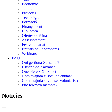
Econòmic
Jurídic
Projectes
Tecnològic
Formació
Finançament
Biblioteca
Ofertes de feina
Assessorament
Fes voluntariat
Entitats col·laboradores
Webinars
FAQ
Qui gestiona Xarxanet?
Història de Xarxanet
Què ofereix Xarxanet
Com m'ajuda si soc una entitat?
Com m'ajuda si vull ser voluntari/a?
Puc fer-me'n membre?
Notícies
Commutador