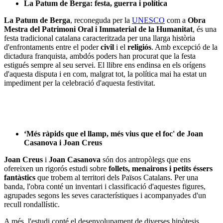
La Patum de Berga: festa, guerra i política
La Patum de Berga
, reconeguda per la
UNESCO
com a
Obra
Mestra del Patrimoni Oral i Immaterial de la Humanitat
, és una
festa tradicional catalana caracteritzada per una llarga història
d'enfrontaments entre el poder
civil
i el
religiós
. Amb excepció de la
dictadura franquista, ambdós poders han procurat que la festa
estigués sempre al seu servei. El llibre ens endinsa en els orígens
d'aquesta disputa i en com, malgrat tot, la política mai ha estat un
impediment per la celebració d'aquesta festivitat.
‘Més ràpids que el llamp, més vius que el foc' de Joan
Casanova i Joan Creus
Joan Creus
i
Joan Casanova
són dos antropòlegs que ens
ofereixen un rigorós estudi sobre
follets, menairons i petits éssers
fantàstics
que trobem al territori dels Països Catalans. Per una
banda, l'obra conté un inventari i classificació d'aquestes figures,
agrupades segons les seves característiques i acompanyades d'un
recull rondallístic.
A més, l'estudi conté el desenvolupament de diverses hipòtesis