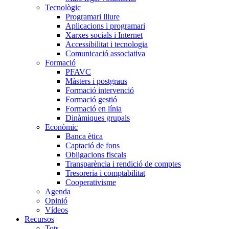
Tecnològic
Programari lliure
Aplicacions i programari
Xarxes socials i Internet
Accessibilitat i tecnologia
Comunicació associativa
Formació
PFAVC
Màsters i postgraus
Formació intervenció
Formació gestió
Formació en línia
Dinàmiques grupals
Econòmic
Banca ètica
Captació de fons
Obligacions fiscals
Transparència i rendició de comptes
Tresoreria i comptabilitat
Cooperativisme
Agenda
Opinió
Vídeos
Recursos
Tots