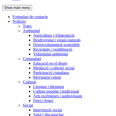
de
Show main menu
l'encapçalament
Formulari de contacte
Notícies
Navegació
Totes
principal
Ambiental
Agricultura i Alimentació
Biodiversitat i espais naturals
Desenvolupament sostenible
Reciclatge i reutilització
Voluntariat ambiental
Comunitari
Educació en el lleure
Mediació i cohesió social
Participació ciutadana
Moviment veïnal
Cultural
Llengua i literatura
Cultura popular i tradicional
Arts escèniques i audiovisuals
Fires i festes
Social
Intervenció social
Salut i discapacitat