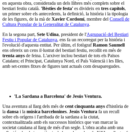
en aquesta obra, considerada un dels llibres més complets sobre el
bestiari festiu català.
'Bèsties de festa'
es divideix en
tres capítols
,
un primer sobre els antecedents, la definició, la història i la tipologia
de les figures, de la mà de
Xavier Cordomí
, membre del
Consell de
Cultura Popular de la Generalitat de Catalunya
.
En la segona part,
Sete Udina
, president de l'
Agrupació del Bestiari
Festiu i Popular de Catalunya
, ens fa un recorregut per la història i
l'evolució d'aquesta entitat. Per últim, el fotògraf
Ramon Saumell
ens ofereix un cens il·lustrat del bestiari festiu, recollit en més de
trenta anys
de feina. L'arxiver inclou bestiari de tots els Països
Catalans; el Principat, Catalunya Nord, el País Valencià i les Illes,
amb set-centes fitxes de figures tant actuals com desaparegudes.
'La Sardana a Barcelona' de Jesús Ventura.
Una aventura al llarg dels més de
cent cinquanta anys
d'història de
la
dansa
i la
música barcelonines
.
Jesús Ventura
fa un recull
sobre els orígens i l'arribada de la sardana a la ciutat,
contextualitzada amb els successos històrics que van marcar la
societat catalana al llarg de més d'un segle. L'obra acaba amb una