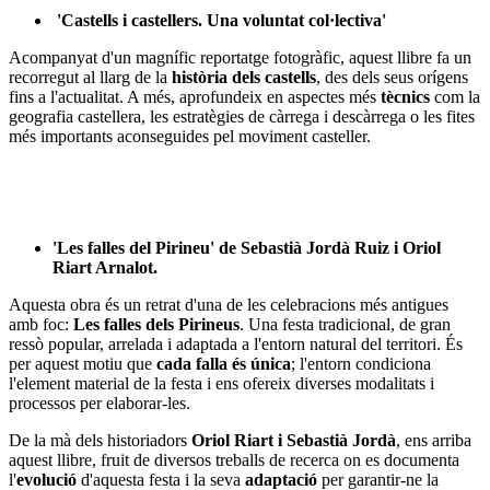
'Castells i castellers. Una voluntat col·lectiva'
Acompanyat d'un magnífic reportatge fotogràfic, aquest llibre fa un
recorregut al llarg de la
història dels castells
, des dels seus orígens
fins a l'actualitat. A més, aprofundeix en aspectes més
tècnics
com la
geografia castellera, les estratègies de càrrega i descàrrega o les fites
més importants aconseguides pel moviment casteller.
'Les falles del Pirineu' de Sebastià Jordà Ruiz i Oriol
Riart Arnalot.
Aquesta obra és un retrat d'una de les celebracions més antigues
amb foc:
Les falles dels Pirineus
. Una festa tradicional, de gran
ressò popular, arrelada i adaptada a l'entorn natural del territori. És
per aquest motiu que
cada falla és única
; l'entorn condiciona
l'element material de la festa i ens ofereix diverses modalitats i
processos per elaborar-les.
De la mà dels historiadors
Oriol Riart i Sebastià Jordà
, ens arriba
aquest llibre, fruit de diversos treballs de recerca on es documenta
l'
evolució
d'aquesta festa i la seva
adaptació
per garantir-ne la