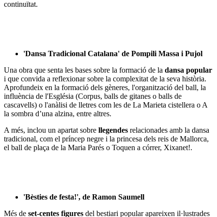
continuïtat.
'Dansa Tradicional Catalana' de Pompili Massa i Pujol
Una obra que senta les bases sobre la formació de la
dansa popular
i que convida a reflexionar sobre la complexitat de la seva història.
Aprofundeix en la formació dels gèneres, l'organització del ball, la
influència de l'Església (Corpus, balls de gitanes o balls de
cascavells) o l'anàlisi de lletres com les de La Marieta cistellera o A
la sombra d’una alzina, entre altres.
A més, inclou un apartat sobre
llegendes
relacionades amb la dansa
tradicional, com el príncep negre i la princesa dels reis de Mallorca,
el ball de plaça de la Maria Parés o Toquen a córrer, Xixanet!.
'Bèsties de festa!', de Ramon Saumell
Més de
set-centes figures
del bestiari popular apareixen il·lustrades