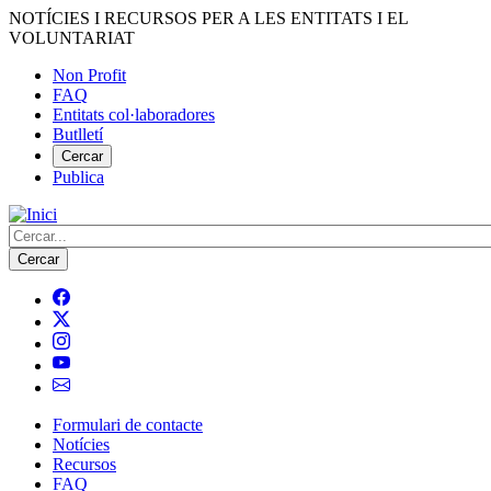
Vés
NOTÍCIES I RECURSOS PER A LES ENTITATS I EL
al
VOLUNTARIAT
contingut
Non Profit
FAQ
Menú
Entitats col·laboradores
del
Butlletí
compte
Cercar
Publica
d'usuari
Cerca
Formulari de contacte
Notícies
Navegació
Recursos
principal
FAQ