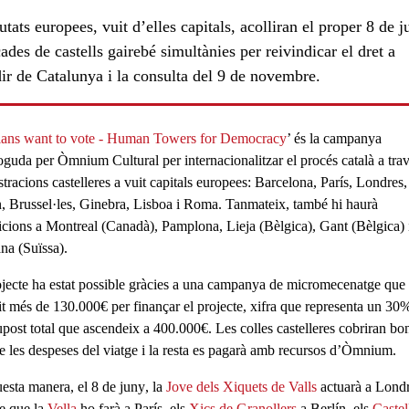
utats europees, vuit d’elles capitals, acolliran el proper 8 de j
ades de castells gairebé simultànies per reivindicar el dret a
ir de Catalunya i la consulta del 9 de novembre.
lans want to vote - Human Towers for Democracy
’ és la campanya
guda per Òmnium Cultural per internacionalitzar el procés català a tra
tracions castelleres a vuit capitals europees: Barcelona, París, Londres,
n, Brussel·les, Ginebra, Lisboa i Roma
. Tanmateix, també hi haurà
icions a
Montreal
(Canadà),
Pamplona, Lieja
(Bèlgica),
Gant
(Bèlgica) 
ana
(Suïssa).
jecte ha estat possible gràcies a una
campanya de micromecenatge que
lit més de 130.000€ per finançar el projecte
, xifra que representa un 30
upost total que ascendeix a 400.000€. Les colles castelleres cobriran bo
de les despeses del viatge i la resta es pagarà amb recursos d’Òmnium.
esta manera, el
8 de juny
, la
Jove dels Xiquets de Valls
actuarà a
Lond
e que la
Vella
ho farà a
París
, els
Xics de Granollers
a
Berlín
, els
Castel