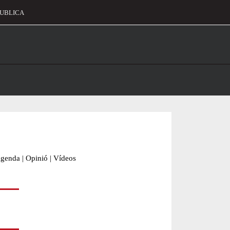
UBLICA
alament
genda
|
Opinió
|
Vídeos