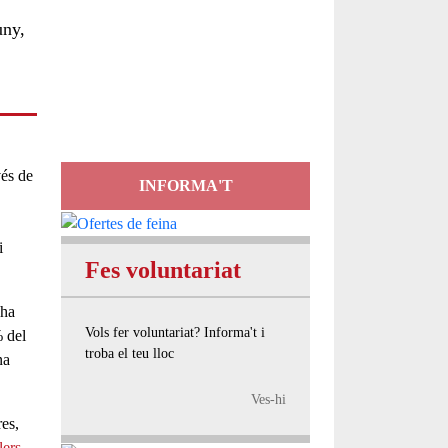
uny,
Servei
d'Assessorament
gratuït per a entitats
vés de
INFORMA'T
i
Fes voluntariat
 ha
Vols fer voluntariat? Informa't i
% del
troba el teu lloc
na
Ves-hi
res
,
lers