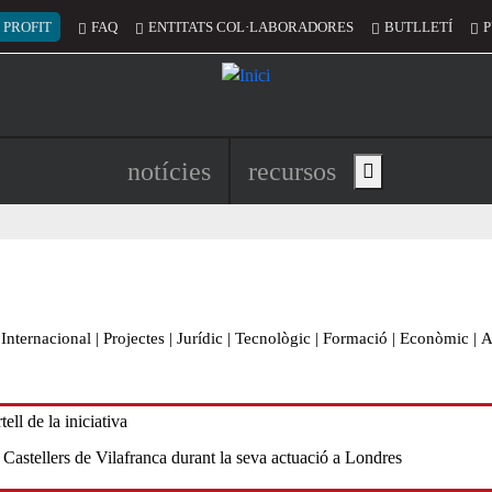
 del compte d'usuari
 PROFIT
FAQ
ENTITATS COL·LABORADORES
BUTLLETÍ
P
Navegació principal de l'encapç
notícies
recursos
Show main menu
Internacional
|
Projectes
|
Jurídic
|
Tecnològic
|
Formació
|
Econòmic
|
A