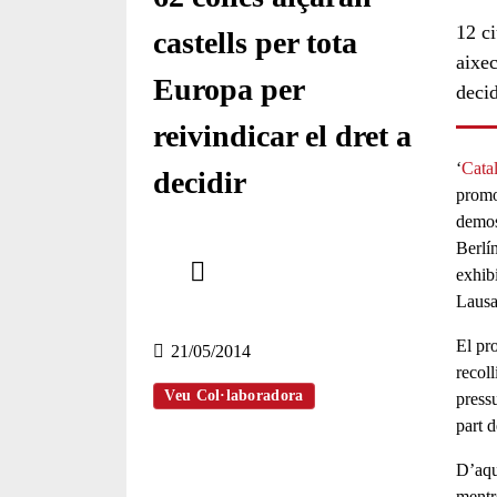
12 ci
castells per tota
aixec
Europa per
decid
reivindicar el dret a
‘
Cata
decidir
promo
demos
Comparteix
Berlí
exhib
Laus
Compartir en altres xarxes socials
El pro
21/05/2014
recol
Veu Col·laboradora
press
part 
D’aqu
mentr