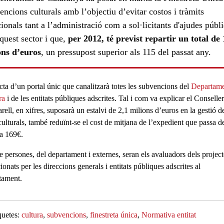
ncions culturals amb l’objectiu d’evitar costos i tràmits
ionals tant a l’administració com a sol·licitants d'ajudes públ
quest sector i que,
per 2012, té previst repartir un total de
ons d’euros
, un pressupost superior als 115 del passat any.
cta d’un portal únic que canalitzarà totes les subvencions del
Departame
ra
i de les entitats públiques adscrites. Tal i com va explicar el Conseller
rell
, en xifres, suposarà un
estalvi de 2,1 milions d’euros
en la gestió d
culturals, també reduïnt-se el cost de mitjana de l’expedient que passa d
a 169€.
e persones, del departament i externes, seran els avaluadors dels project
ionats per les direccions generals i entitats públiques adscrites al
tament.
quetes
cultura
subvencions
finestreta única
Normativa entitat