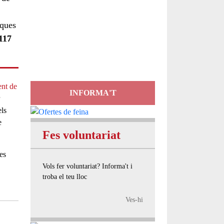
Servei
iques
d'Assessorament
 117
gratuït per a entitats
nt de
INFORMA'T
els
e
Fes voluntariat
es
Vols fer voluntariat? Informa't i
troba el teu lloc
Ves-hi