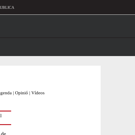
UBLICA
alament
genda
|
Opinió
|
Vídeos
 de