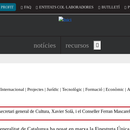
 del compte d'usuari
 PROFIT
FAQ
ENTITATS COL·LABORADORES
BUTLLETÍ
P
Navegació principal de l'encapç
notícies
recursos
Show main menu
Internacional
|
Projectes
|
Jurídic
|
Tecnològic
|
Formació
|
Econòmic
|
A
eneralitat de Catalunya ha posat en marxa la Finestreta Única