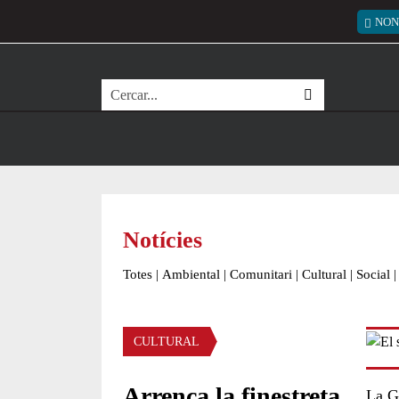
Vés al contingut
Menú
NON
Cerca
Notícies
Totes
|
Ambiental
|
Comunitari
|
Cultural
|
Social
|
Àmbit de la notícia
CULTURAL
Arrenca la finestreta
La G