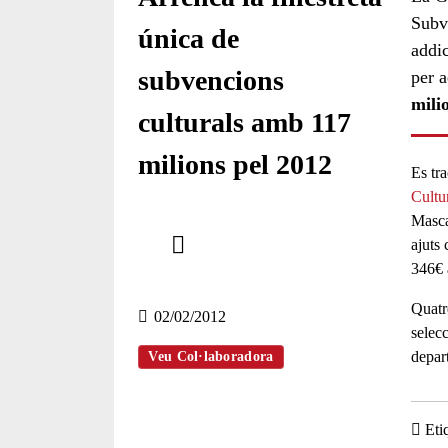
Subve
única de
addic
subvencions
per a
mili
culturals amb 117
milions pel 2012
Es tra
Cultu
Masca
Comparteix
ajuts 
346€ 
Compartir en altres xarxes socials
Quatr
02/02/2012
selecc
depar
Veu Col·laboradora
Eti