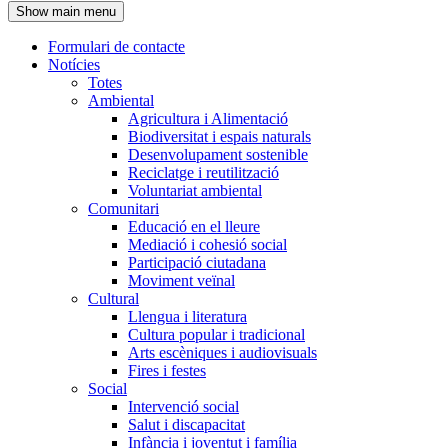
Show main menu
l'encapçalament
Formulari de contacte
Notícies
Navegació
Totes
principal
Ambiental
Agricultura i Alimentació
Biodiversitat i espais naturals
Desenvolupament sostenible
Reciclatge i reutilització
Voluntariat ambiental
Comunitari
Educació en el lleure
Mediació i cohesió social
Participació ciutadana
Moviment veïnal
Cultural
Llengua i literatura
Cultura popular i tradicional
Arts escèniques i audiovisuals
Fires i festes
Social
Intervenció social
Salut i discapacitat
Infància i joventut i família