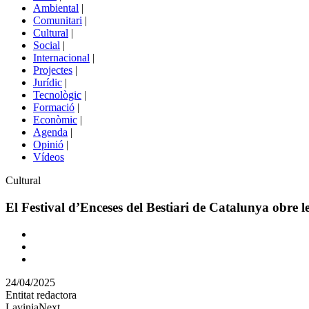
menú
Ambiental
|
de
Comunitari
|
portals
Cultural
|
Social
|
Internacional
|
Projectes
|
Jurídic
|
Tecnològic
|
Formació
|
Econòmic
|
Agenda
|
Opinió
|
Vídeos
Àmbit
Cultural
de
la
El Festival d’Enceses del Bestiari de Catalunya obre l
notícia
Comparteix
Compartir
en
24/04/2025
altres
Entitat redactora
xarxes
LaviniaNext
socials