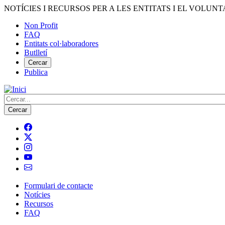
Vés
NOTÍCIES I RECURSOS PER A LES ENTITATS I EL VOLUNT
al
Non Profit
contingut
FAQ
Menú
Entitats col·laboradores
del
Butlletí
compte
Cercar
Publica
d'usuari
Cerca
Formulari de contacte
Notícies
Navegació
Recursos
principal
FAQ
de