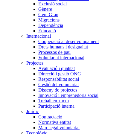
Exclusió social
Gènere
Gent Gran
Migracions
Dependència
Educació
Internacional
Cooperació al desenvolupament
Drets humans i desigualtat
Processos de pau
Voluntariat internacional
Projectes
Avaluació i qualitat
Direcció i gestió ONG
Responsabilitat social
Gestió del voluntariat
Disseny de projectes
Innovació i emprenedoria social
Treball en xarxa
Participació interna
Jurídic
Contractació
Normativa entitat
Marc legal voluntariat
Tecnològic