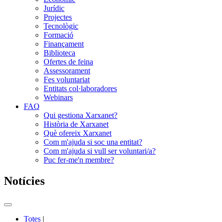
Jurídic
Projectes
Tecnològic
Formació
Finançament
Biblioteca
Ofertes de feina
Assessorament
Fes voluntariat
Entitats col·laboradores
Webinars
FAQ
Qui gestiona Xarxanet?
Història de Xarxanet
Què ofereix Xarxanet
Com m'ajuda si soc una entitat?
Com m'ajuda si vull ser voluntari/a?
Puc fer-me'n membre?
Notícies
Commutador
del
Totes
|