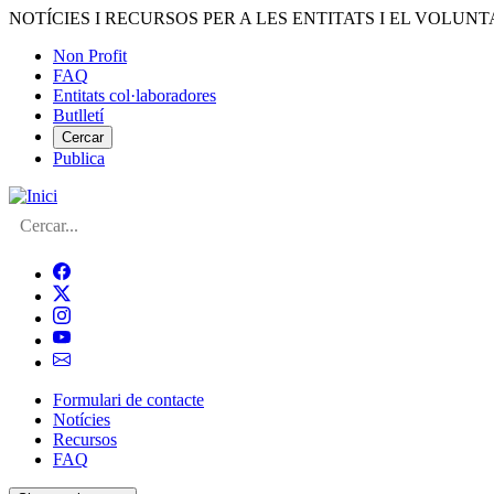
Vés
NOTÍCIES I RECURSOS PER A LES ENTITATS I EL VOLUNT
al
Non Profit
contingut
FAQ
Menú
Entitats col·laboradores
del
Butlletí
compte
Cercar
Publica
d'usuari
Cerca
Formulari de contacte
Notícies
Navegació
Recursos
principal
FAQ
de