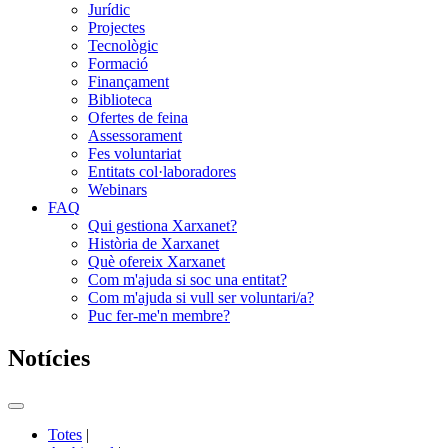
Jurídic
Projectes
Tecnològic
Formació
Finançament
Biblioteca
Ofertes de feina
Assessorament
Fes voluntariat
Entitats col·laboradores
Webinars
FAQ
Qui gestiona Xarxanet?
Història de Xarxanet
Què ofereix Xarxanet
Com m'ajuda si soc una entitat?
Com m'ajuda si vull ser voluntari/a?
Puc fer-me'n membre?
Notícies
Commutador
del
Totes
|
menú