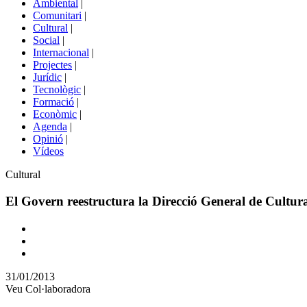
Ambiental
|
de
Comunitari
|
portals
Cultural
|
Social
|
Internacional
|
Projectes
|
Jurídic
|
Tecnològic
|
Formació
|
Econòmic
|
Agenda
|
Opinió
|
Vídeos
Àmbit
Cultural
de
la
El Govern reestructura la Direcció General de Cultur
notícia
Comparteix
Compartir
en
31/01/2013
altres
Veu Col·laboradora
xarxes
socials