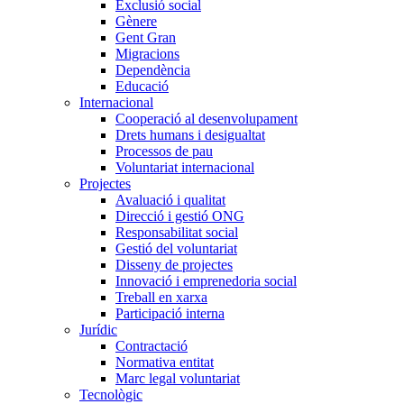
Exclusió social
Gènere
Gent Gran
Migracions
Dependència
Educació
Internacional
Cooperació al desenvolupament
Drets humans i desigualtat
Processos de pau
Voluntariat internacional
Projectes
Avaluació i qualitat
Direcció i gestió ONG
Responsabilitat social
Gestió del voluntariat
Disseny de projectes
Innovació i emprenedoria social
Treball en xarxa
Participació interna
Jurídic
Contractació
Normativa entitat
Marc legal voluntariat
Tecnològic