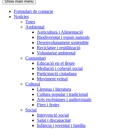
Show main menu
l'encapçalament
Formulari de contacte
Notícies
Navegació
Totes
principal
Ambiental
Agricultura i Alimentació
Biodiversitat i espais naturals
Desenvolupament sostenible
Reciclatge i reutilització
Voluntariat ambiental
Comunitari
Educació en el lleure
Mediació i cohesió social
Participació ciutadana
Moviment veïnal
Cultural
Llengua i literatura
Cultura popular i tradicional
Arts escèniques i audiovisuals
Fires i festes
Social
Intervenció social
Salut i discapacitat
Infància i joventut i família