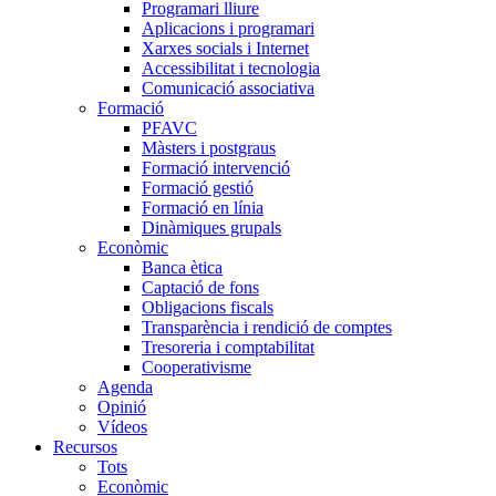
Programari lliure
Aplicacions i programari
Xarxes socials i Internet
Accessibilitat i tecnologia
Comunicació associativa
Formació
PFAVC
Màsters i postgraus
Formació intervenció
Formació gestió
Formació en línia
Dinàmiques grupals
Econòmic
Banca ètica
Captació de fons
Obligacions fiscals
Transparència i rendició de comptes
Tresoreria i comptabilitat
Cooperativisme
Agenda
Opinió
Vídeos
Recursos
Tots
Econòmic