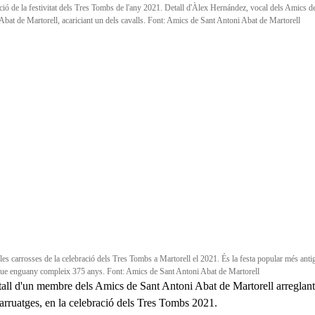
ció de la festivitat dels Tres Tombs de l'any 2021. Detall d'Àlex Hernández, vocal dels Amics d
Abat de Martorell, acariciant un dels cavalls. Font: Amics de Sant Antoni Abat de Martorell
les carrosses de la celebració dels Tres Tombs a Martorell el 2021. És la festa popular més antig
 que enguany compleix 375 anys. Font: Amics de Sant Antoni Abat de Martorell