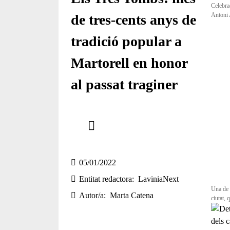
Celebra
Antoni 
de tres-cents anys de
tradició popular a
Martorell en honor
al passat traginer
Comparteix
Compartir en altres xarxes socials
05/01/2022
Entitat redactora
LaviniaNext
Una de 
Autor/a
Marta Catena
ciutat,