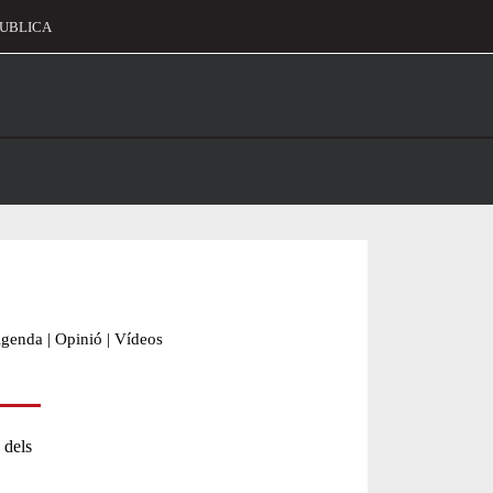
UBLICA
alament
genda
|
Opinió
|
Vídeos