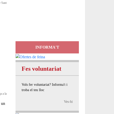
e Sant
Servei
d'Assessorament
gratuït per a entitats
INFORMA'T
Fes voluntariat
Vols fer voluntariat? Informa't i
troba el teu lloc
a a la
Ves-hi