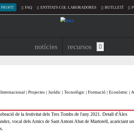
 del compte d'usuari
 PROFIT
FAQ
ENTITATS COL·LABORADORES
BUTLLETÍ
P
Navegació principal de l'encapç
notícies
recursos
Show main menu
Internacional
|
Projectes
|
Jurídic
|
Tecnològic
|
Formació
|
Econòmic
|
A