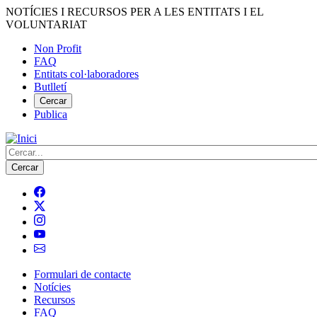
Vés
NOTÍCIES I RECURSOS PER A LES ENTITATS I EL
al
VOLUNTARIAT
contingut
Non Profit
FAQ
Menú
Entitats col·laboradores
del
Butlletí
compte
Cercar
Publica
d'usuari
Cerca
Formulari de contacte
Notícies
Navegació
Recursos
principal
FAQ