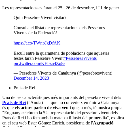
Les representacions es faran el 25 i 26 de desembre, i l'1 de gener.
Quin Pessebre Vivent visitar?
Consulta el llistat de representacions dels Pessebres
Vivents de la Federació!
https://t.co/TWnpJgDfAK
Escull entre la quarantena de poblacions que aquestes
festes faran Pessebre Vivent
#PessebresVivents
pic.twitter.com/KEbzn4Zq8s
— Pessebres Vivents de Catalunya (@pessebresvivent)
December 14, 2023
Prats de Rei
Una de les característiques més importants del pessebre vivent dels
Prats de Rei
(l'Anoia) —i que ho converteix en únic a Catalunya—
és que
els actors parlen de viva veu
i que, a més, té música pròpia.
"Enguany celebrem la 52a representació del pessebre vivent dels
Prats de Rei i ho fem amb la mateixa il·lusió del primer dia", explica
en el seu web Ester Gómez Enrich, presidenta de l'
Agrupació