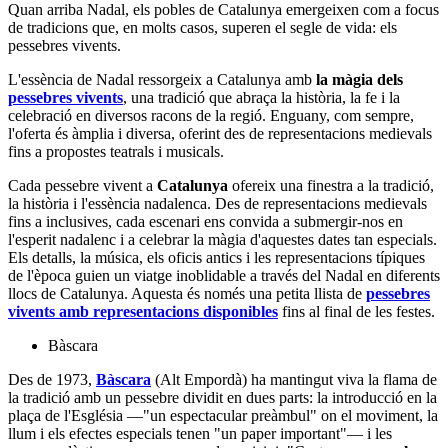
Quan arriba Nadal, els pobles de Catalunya emergeixen com a focus
de tradicions que, en molts casos, superen el segle de vida: els
pessebres vivents.
L'essència de Nadal ressorgeix a Catalunya amb
la màgia dels
pessebres vivents
, una tradició que abraça la història, la fe i la
celebració en diversos racons de la regió. Enguany, com sempre,
l'oferta és àmplia i diversa, oferint des de representacions medievals
fins a propostes teatrals i musicals.
Cada pessebre vivent a
Catalunya
ofereix una finestra a la tradició,
la història i l'essència nadalenca. Des de representacions medievals
fins a inclusives, cada escenari ens convida a submergir-nos en
l'esperit nadalenc i a celebrar la màgia d'aquestes dates tan especials.
Els detalls, la música, els oficis antics i les representacions típiques
de l'època guien un viatge inoblidable a través del Nadal en diferents
llocs de Catalunya. Aquesta és només una petita llista de
pessebres
vivents amb representacions disponibles
fins al final de les festes.
Bàscara
Des de 1973,
Bàscara
(Alt Empordà) ha mantingut viva la flama de
la tradició amb un pessebre dividit en dues parts: la introducció en la
plaça de l'Església —"un espectacular preàmbul" on el moviment, la
llum i els efectes especials tenen "un paper important"— i les