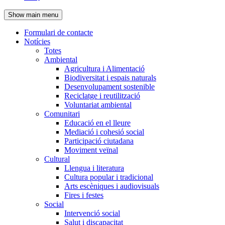
de
Show main menu
l'encapçalament
Formulari de contacte
Notícies
Navegació
Totes
principal
Ambiental
Agricultura i Alimentació
Biodiversitat i espais naturals
Desenvolupament sostenible
Reciclatge i reutilització
Voluntariat ambiental
Comunitari
Educació en el lleure
Mediació i cohesió social
Participació ciutadana
Moviment veïnal
Cultural
Llengua i literatura
Cultura popular i tradicional
Arts escèniques i audiovisuals
Fires i festes
Social
Intervenció social
Salut i discapacitat