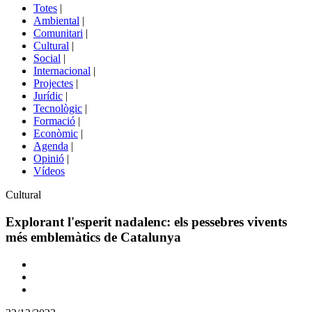
del
Totes
|
menú
Ambiental
|
de
Comunitari
|
portals
Cultural
|
Social
|
Internacional
|
Projectes
|
Jurídic
|
Tecnològic
|
Formació
|
Econòmic
|
Agenda
|
Opinió
|
Vídeos
Àmbit
Cultural
de
la
Explorant l'esperit nadalenc: els pessebres vivents
notícia
més emblemàtics de Catalunya
Comparteix
Compartir
en