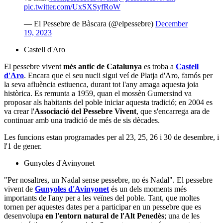
pic.twitter.com/UxSXSyfRoW
— El Pessebre de Bàscara (@elpessebre)
December
19, 2023
Castell d'Aro
El pessebre vivent
més antic de Catalunya
es troba a
Castell
d'Aro
. Encara que el seu nucli sigui veí de Platja d'Aro, famós per
la seva afluència estiuenca, durant tot l'any amaga aquesta joia
històrica. Es remunta a 1959, quan el mossèn Gumersind va
proposar als habitants del poble iniciar aquesta tradició; en 2004 es
va crear l'
Associació del Pessebre Vivent
, que s'encarrega ara de
continuar amb una tradició de més de sis dècades.
Les funcions estan programades per al 23, 25, 26 i 30 de desembre, i
l'1 de gener.
Gunyoles d'Avinyonet
"Per nosaltres, un Nadal sense pessebre, no és Nadal". El pessebre
vivent de
Gunyoles d'Avinyonet
és un dels moments més
importants de l'any per a les veïnes del poble. Tant, que moltes
tornen per aquestes dates per a participar en un pessebre que es
desenvolupa
en l'entorn natural de l'Alt Penedès
; una de les