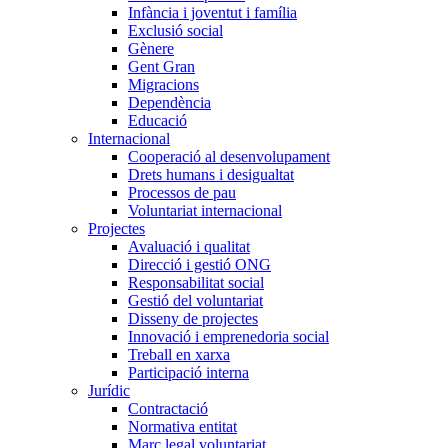
Infància i joventut i família
Exclusió social
Gènere
Gent Gran
Migracions
Dependència
Educació
Internacional
Cooperació al desenvolupament
Drets humans i desigualtat
Processos de pau
Voluntariat internacional
Projectes
Avaluació i qualitat
Direcció i gestió ONG
Responsabilitat social
Gestió del voluntariat
Disseny de projectes
Innovació i emprenedoria social
Treball en xarxa
Participació interna
Jurídic
Contractació
Normativa entitat
Marc legal voluntariat