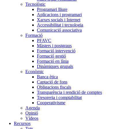
Tecnològic
Programari lliure
Aplicacions i programari
Xarxes socials i Internet
Accessibilitat i tecnologia
Comunicació associativa
Formació
PFAVC
Màsters i postgraus
Formació intervenció
Formació gestió
Formació en línia
Dinàmiques grupals
Econòmic
Banca ètica
Captació de fons
Obligacions fiscals
Transparència i rendició de comptes
Tresoreria i comptabilitat
Cooperativisme
Agenda
Opinió
Vídeos
Recursos
Tots