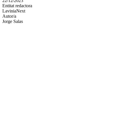
22/12/2023
altres
Entitat redactora
xarxes
LaviniaNext
socials
Autor/a
Jorge Salas