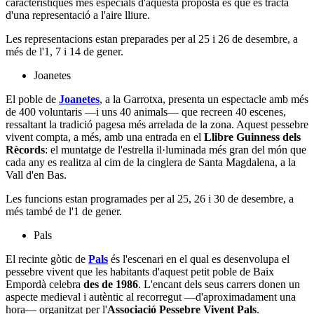
característiques més especials d'aquesta proposta és que es tracta
d'una representació a l'aire lliure.
Les representacions estan preparades per al 25 i 26 de desembre, a
més de l'1, 7 i 14 de gener.
Joanetes
El poble de
Joanetes
, a la Garrotxa, presenta un espectacle amb més
de 400 voluntaris —i uns 40 animals— que recreen 40 escenes,
ressaltant la tradició pagesa més arrelada de la zona. Aquest pessebre
vivent compta, a més, amb una entrada en el
Llibre Guinness dels
Rècords
: el muntatge de l'estrella il·luminada més gran del món que
cada any es realitza al cim de la cinglera de Santa Magdalena, a la
Vall d'en Bas.
Les funcions estan programades per al 25, 26 i 30 de desembre, a
més també de l'1 de gener.
Pals
El recinte gòtic de
Pals
és l'escenari en el qual es desenvolupa el
pessebre vivent que les habitants d'aquest petit poble de Baix
Empordà celebra
des de 1986
. L'encant dels seus carrers donen un
aspecte medieval i autèntic al recorregut —d'aproximadament una
hora— organitzat per l'
Associació Pessebre Vivent Pals
.