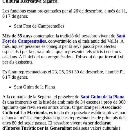
Cultural Recreativa Sigarra
.
Les funcions estan programades per al 26 de desembre, a més de l'1,
6 i 7 de gener.
Sant Fost de Campsentelles
Més de 55 anys
contemplen la tradició del pessebre vivent de
Sant
Fost de Campsentelles
, convertint-lo en el més antic del Vallès. A
més, aquest pessebre és conegut per la seva passió pels efectes
especials i per la cura amb la qual representen els oficis i costums
catalans. A l'inici del recorregut és dona l'obsequi de
pa torrat i vi
per als assistents.
Es faran representacions el 23, 25, 26 i 30 de desembre, i també l'1,
6 i 7 de gener.
Sant Guim de la Plana
A la comarca de la Segarra, el pessebre de
Sant Guim de la Plana
és una immersió en la història amb més de 34 escenes i prop de 300
figurants que reviuen els antics oficis. Organitzat per l'
Associació
Cultural La Marinada
, es tracta d'un pessebre estàtic amb vestuari
d'època i música enregistrada que es representa des de principis dels
anys 80 del segle passat. El pessebre vivent va ser
declarat
d'Interès Turístic per la Generalitat
pels seus valors culturals i