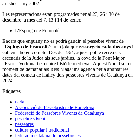
artístics l'any 2002.
Les representacions estan programades per al 23, 26 i 30 de
desembre, a més del 7, 13 i 14 de gener.
L'Espluga de Francolí
Encara que enguany no es podrà gaudir, el pessebre vivent de
l'
Espluga de Francolí
és una joia que
ressorgeix cada dos anys
i
cal tenir-ho en compte. Des de 1964, aquest poble recrea els
escenaris de la Judea als seus jardins, la cova de la Font Major,
l'Escola Vedruna i el centre històric medieval. Aquest Nadal serà el
moment de demanar als Reis Mags una agenda per a apuntar les
dates del cometa de Halley dels pessebres vivents de Catalunya en
2024.
Etiquetes
nadal
Associació de Pessebristes de Barcelona
Federació de Pessebres Vivents de Catalunya
pessebre vivent
pessebres
cultura popular i tradicional
federació catalana de pessebristes