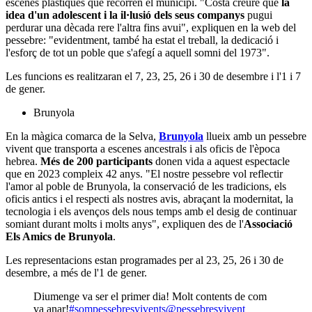
escenes plàstiques que recorren el municipi. "Costa creure que
la
idea d'un adolescent i la il·lusió dels seus companys
pugui
perdurar una dècada rere l'altra fins avui", expliquen en la web del
pessebre: "evidentment, també ha estat el treball, la dedicació i
l'esforç de tot un poble que s'afegí a aquell somni del 1973".
Les funcions es realitzaran el 7, 23, 25, 26 i 30 de desembre i l'1 i 7
de gener.
Brunyola
En la màgica comarca de la Selva,
Brunyola
llueix amb un pessebre
vivent que transporta a escenes ancestrals i als oficis de l'època
hebrea.
Més de 200 participants
donen vida a aquest espectacle
que en 2023 compleix 42 anys. "El nostre pessebre vol reflectir
l'amor al poble de Brunyola, la conservació de les tradicions, els
oficis antics i el respecti als nostres avis, abraçant la modernitat, la
tecnologia i els avenços dels nous temps amb el desig de continuar
somiant durant molts i molts anys", expliquen des de l'
Associació
Els Amics de Brunyola
.
Les representacions estan programades per al 23, 25, 26 i 30 de
desembre, a més de l'1 de gener.
Diumenge va ser el primer dia! Molt contents de com
va anar!
#sompessebresvivents
@pessebresvivent