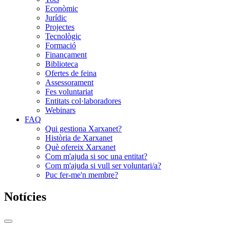
Econòmic
Jurídic
Projectes
Tecnològic
Formació
Finançament
Biblioteca
Ofertes de feina
Assessorament
Fes voluntariat
Entitats col·laboradores
Webinars
FAQ
Qui gestiona Xarxanet?
Història de Xarxanet
Què ofereix Xarxanet
Com m'ajuda si soc una entitat?
Com m'ajuda si vull ser voluntari/a?
Puc fer-me'n membre?
Notícies
Commutador