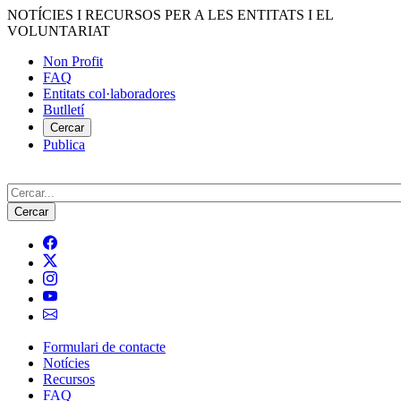
Vés
NOTÍCIES I RECURSOS PER A LES ENTITATS I EL
al
VOLUNTARIAT
contingut
Non Profit
FAQ
Menú
Entitats col·laboradores
del
Butlletí
compte
Cercar
Publica
d'usuari
Cerca
Formulari de contacte
Notícies
Navegació
Recursos
principal
FAQ