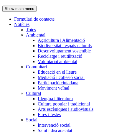
de
Show main menu
l'encapçalament
Formulari de contacte
Notícies
Navegació
Totes
principal
Ambiental
Agricultura i Alimentació
Biodiversitat i espais naturals
Desenvolupament sostenible
Reciclatge i reutilització
Voluntariat ambiental
Comunitari
Educació en el lleure
Mediació i cohesió social
Participació ciutadana
Moviment veïnal
Cultural
Llengua i literatura
Cultura popular i tradicional
Arts escèniques i audiovisuals
Fires i festes
Social
Intervenció social
Salut i discapacitat