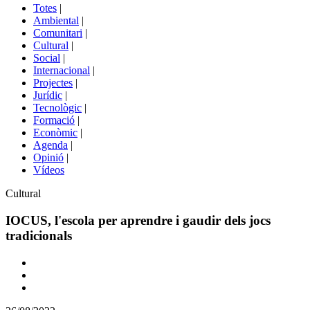
del
Totes
|
menú
Ambiental
|
de
Comunitari
|
portals
Cultural
|
Social
|
Internacional
|
Projectes
|
Jurídic
|
Tecnològic
|
Formació
|
Econòmic
|
Agenda
|
Opinió
|
Vídeos
Àmbit
Cultural
de
la
IOCUS, l'escola per aprendre i gaudir dels jocs
notícia
tradicionals
Comparteix
Compartir
en