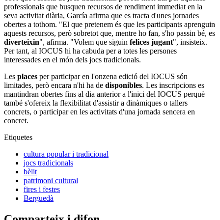
professionals que busquen recursos de rendiment immediat en la
seva activitat diària, García afirma que es tracta d'unes jornades
obertes a tothom. "El que pretenem és que les participants aprenguin
aquests recursos, però sobretot que, mentre ho fan, s'ho passin bé, es
diverteixin
", afirma. "Volem que siguin
felices jugant
", insisteix.
Per tant, al IOCUS hi ha cabuda per a totes les persones
interessades en el món dels jocs tradicionals.
Les
places
per participar en l'onzena edició del IOCUS són
limitades, però encara n'hi ha de
disponibles
. Les inscripcions es
mantindran obertes fins al dia anterior a l'inici del IOCUS perquè
també s'ofereix la flexibilitat d'assistir a dinàmiques o tallers
concrets, o participar en les activitats d'una jornada sencera en
concret.
Etiquetes
cultura popular i tradicional
jocs tradicionals
bèlit
patrimoni cultural
fires i festes
Berguedà
Comparteix i difon