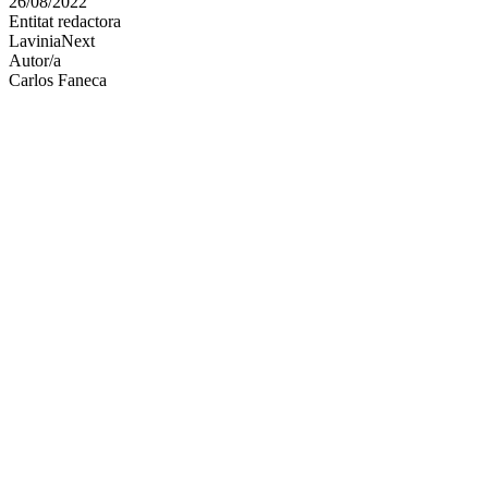
26/08/2022
altres
Entitat redactora
xarxes
LaviniaNext
socials
Autor/a
Carlos Faneca