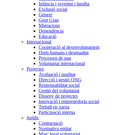
Infància i joventut i família
Exclusió social
Gènere
Gent Gran
Migracions
Dependència
Educació
Internacional
Cooperació al desenvolupament
Drets humans i desigualtat
Processos de pau
Voluntariat internacional
Projectes
Avaluació i qualitat
Direcció i gestió ONG
Responsabilitat social
Gestió del voluntariat
Disseny de projectes
Innovació i emprenedoria social
Treball en xarxa
Participació interna
Jurídic
Contractació
Normativa entitat
Marc legal voluntariat