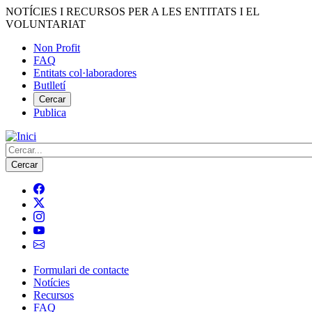
Vés
NOTÍCIES I RECURSOS PER A LES ENTITATS I EL
al
VOLUNTARIAT
contingut
Non Profit
FAQ
Menú
Entitats col·laboradores
del
Butlletí
compte
Cercar
Publica
d'usuari
Cerca
Formulari de contacte
Notícies
Navegació
Recursos
principal
FAQ