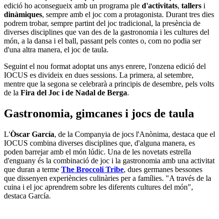
edició ho aconsegueix amb un programa ple
d'activitats
,
tallers
i
dinàmiques
, sempre amb el joc com a protagonista. Durant tres dies
podrem trobar, sempre partint del joc tradicional, la presència de
diverses disciplines que van des de la gastronomia i les cultures del
món, a la dansa i el ball, passant pels contes o, com no podia ser
d'una altra manera, el joc de taula.
Seguint el nou format adoptat uns anys enrere, l'onzena edició del
IOCUS es divideix en dues sessions. La primera, al setembre,
mentre que la segona se celebrarà a principis de desembre, pels volts
de la
Fira del Joc i de Nadal de Berga
.
Gastronomia, gimcanes i jocs de taula
L'
Òscar García
, de la Companyia de jocs l'Anònima, destaca que el
IOCUS combina diverses disciplines que, d'alguna manera, es
poden barrejar amb el món lúdic. Una de les novetats estrella
d'enguany és la combinació de joc i la gastronomia amb una activitat
que duran a terme
The Broccoli Tribe
, dues germanes bessones
que dissenyen experiències culinàries per a famílies. "A través de la
cuina i el joc aprendrem sobre les diferents cultures del món",
destaca García.