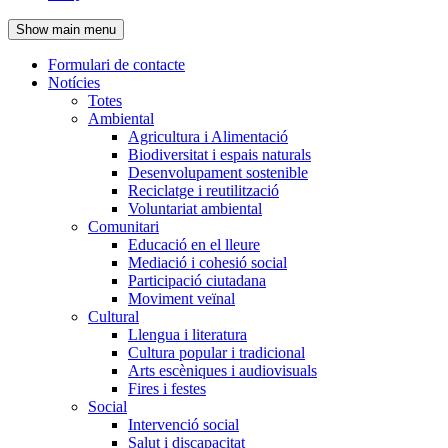
de
Show main menu
l'encapçalament
Formulari de contacte
Notícies
Navegació
Totes
principal
Ambiental
Agricultura i Alimentació
Biodiversitat i espais naturals
Desenvolupament sostenible
Reciclatge i reutilització
Voluntariat ambiental
Comunitari
Educació en el lleure
Mediació i cohesió social
Participació ciutadana
Moviment veïnal
Cultural
Llengua i literatura
Cultura popular i tradicional
Arts escèniques i audiovisuals
Fires i festes
Social
Intervenció social
Salut i discapacitat