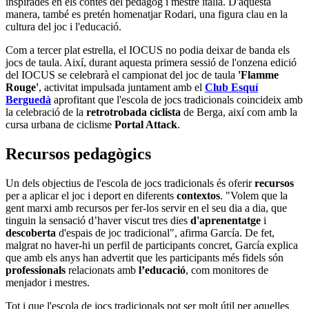
inspirades en els contes del pedagog i mestre italià. D'aquesta
manera, també es pretén homenatjar Rodari, una figura clau en la
cultura del joc i l'educació.
Com a tercer plat estrella, el IOCUS no podia deixar de banda els
jocs de taula. Així, durant aquesta primera sessió de l'onzena edició
del IOCUS se celebrarà el campionat del joc de taula
'Flamme
Rouge'
, activitat impulsada juntament amb el
Club Esquí
Berguedà
aprofitant que l'escola de jocs tradicionals coincideix amb
la celebració de la
retrotrobada ciclista
de Berga, així com amb la
cursa urbana de ciclisme
Portal Attack
.
Recursos pedagògics
Un dels objectius de l'escola de jocs tradicionals és oferir
recursos
per a aplicar el joc i deport en diferents
contextos
. "Volem que la
gent marxi amb recursos per fer-los servir en el seu dia a dia, que
tinguin la sensació d’haver viscut tres dies
d'aprenentatge
i
descoberta
d'espais de joc tradicional", afirma García. De fet,
malgrat no haver-hi un perfil de participants concret, García explica
que amb els anys han advertit que les participants més fidels són
professionals
relacionats amb
l’educació
, com monitores de
menjador i mestres.
Tot i que l'escola de jocs tradicionals pot ser molt útil per aquelles