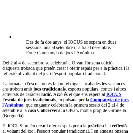
Des de fa dos anys, el IOCUS se separa en dues
sessions: una al setembre i l'altra al desembre.
Font: Companyia de jocs l'Anònima
Del 2 al 4 de setembre se celebrarà a Olvan l'onzena edició
d'aquesta trobada que pretén crear i oferir espais per a la pràctica i la
reflexió al voltant del joc i l’esport popular i tradicional.
La tornada a l'escola no es fa tan feixuga si acabades les vacances
ens trobem amb
jocs tradicionals
, esports populars, contes i altres
activitats de caràcter
lúdic
. Això és el que ens espera al
IOCUS
,
l'escola de jocs tradicionals
, impulsada per la
Companyia de jocs
l'Anònima
, que enguany celebrarà la primera sessió del 2 al 4 de
setembre a la casa
Collcervera
, a Olvan, molt a prop de Gironella
(Berguedà).
El IOCUS pretén crear i oferir espais per a la
pràctica
i la
reflexió
al voltant del joc i l'esport popular i tradicional. I en aquesta onzena