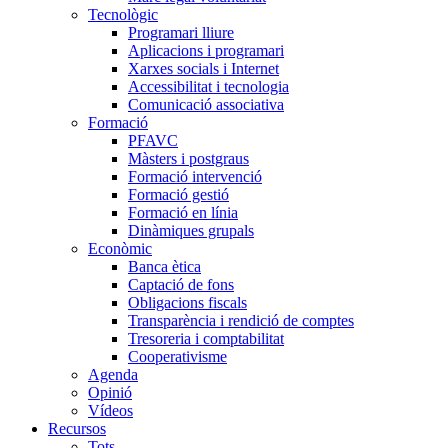
Tecnològic
Programari lliure
Aplicacions i programari
Xarxes socials i Internet
Accessibilitat i tecnologia
Comunicació associativa
Formació
PFAVC
Màsters i postgraus
Formació intervenció
Formació gestió
Formació en línia
Dinàmiques grupals
Econòmic
Banca ètica
Captació de fons
Obligacions fiscals
Transparència i rendició de comptes
Tresoreria i comptabilitat
Cooperativisme
Agenda
Opinió
Vídeos
Recursos
Tots