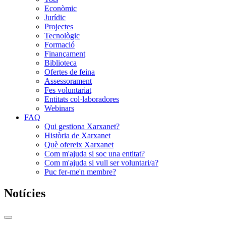
Econòmic
Jurídic
Projectes
Tecnològic
Formació
Finançament
Biblioteca
Ofertes de feina
Assessorament
Fes voluntariat
Entitats col·laboradores
Webinars
FAQ
Qui gestiona Xarxanet?
Història de Xarxanet
Què ofereix Xarxanet
Com m'ajuda si soc una entitat?
Com m'ajuda si vull ser voluntari/a?
Puc fer-me'n membre?
Notícies
Commutador