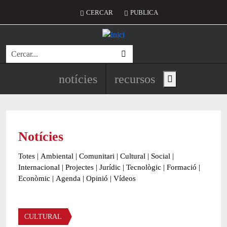
Vés al contingut
Menú del compte d'usuari
CERCAR
PUBLICA
Cerca
Navegació principal de l'encapç
notícies
recursos
Show main menu
Notícies
Totes
|
Ambiental
|
Comunitari
|
Cultural
|
Social
|
Internacional
|
Projectes
|
Jurídic
|
Tecnològic
|
Formació
|
Econòmic
|
Agenda
|
Opinió
|
Vídeos
Àmbit de la notícia
CULTURAL