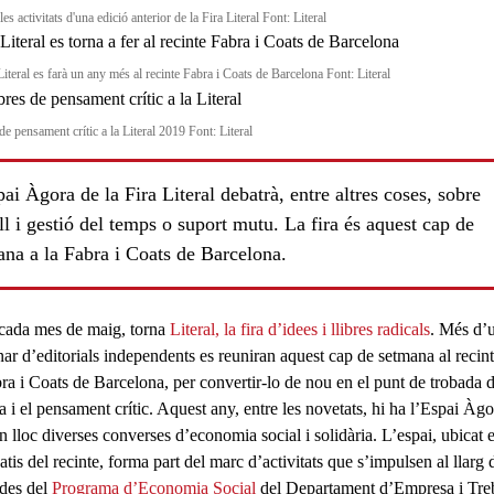
es activitats d'una edició anterior de la Fira Literal Font: Literal
Literal es farà un any més al recinte Fabra i Coats de Barcelona Font: Literal
de pensament crític a la Literal 2019 Font: Literal
ai Àgora de la Fira Literal debatrà, entre altres coses, sobre
ll i gestió del temps o suport mutu. La fira és aquest cap de
ana a la Fabra i Coats de Barcelona.
ada mes de maig, torna
Literal, la fira d’idees i llibres radicals
. Més d’
nar d’editorials independents es reuniran
aquest cap de setmana al recin
bra i Coats
de Barcelona, per convertir-lo de nou en el punt de trobada d
a i el pensament crític. Aquest any, entre les novetats, hi ha l’
Espai Àgo
an lloc diverses
converses d’economia social i solidària
. L’espai, ubicat 
atis del recinte, forma part del marc d’activitats que s’impulsen al llarg 
 des del
Programa d’Economia Social
del Departament d’Empresa i Tre