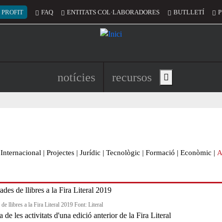
 del compte d'usuari
 PROFIT
FAQ
ENTITATS COL·LABORADORES
BUTLLETÍ
P
Navegació principal de l'encapç
notícies
recursos
Show main menu
Internacional
|
Projectes
|
Jurídic
|
Tecnològic
|
Formació
|
Econòmic
|
A
de llibres a la Fira Literal 2019 Font: Literal