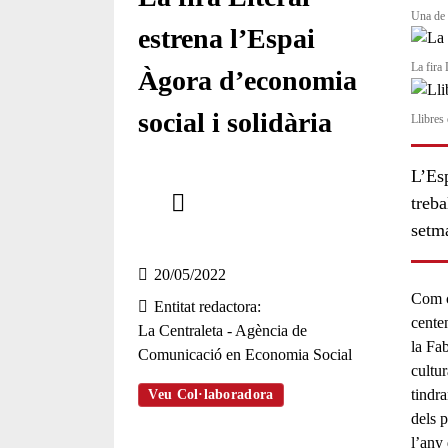
Una de l
estrena l’Espai
La fira 
Àgora d’economia
social i solidària
Llibres 
L’Esp
Comparteix
treba
setm
Compartir en altres xarxes socials
20/05/2022
Com c
Entitat redactora
cente
La Centraleta - Agència de
la Fa
Comunicació en Economia Social
cultur
tindr
Veu Col·laboradora
dels p
l’any