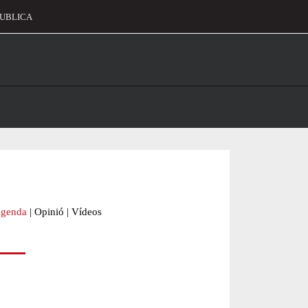
UBLICA
alament
genda
|
Opinió
|
Vídeos