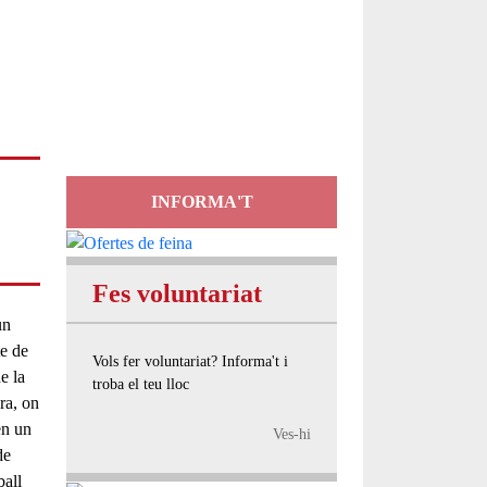
Servei
d'Assessorament
gratuït per a entitats
INFORMA'T
Fes voluntariat
un
te de
Vols fer voluntariat? Informa't i
e la
troba el teu lloc
ra
, on
en un
Ves-hi
de
ball