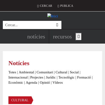
Vés al contingut
Menú del compte d'usuari
CERCAR
PUBLICA
Cerca
Navegació principal de l'encapç
notícies
recursos
Show main menu
Notícies
Totes
|
Ambiental
|
Comunitari
|
Cultural
|
Social
|
Internacional
|
Projectes
|
Jurídic
|
Tecnològic
|
Formació
|
Econòmic
|
Agenda
|
Opinió
|
Vídeos
Àmbit de la notícia
CULTURAL