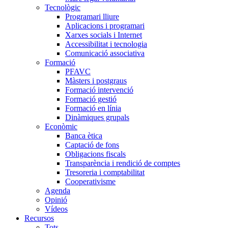
Tecnològic
Programari lliure
Aplicacions i programari
Xarxes socials i Internet
Accessibilitat i tecnologia
Comunicació associativa
Formació
PFAVC
Màsters i postgraus
Formació intervenció
Formació gestió
Formació en línia
Dinàmiques grupals
Econòmic
Banca ètica
Captació de fons
Obligacions fiscals
Transparència i rendició de comptes
Tresoreria i comptabilitat
Cooperativisme
Agenda
Opinió
Vídeos
Recursos
Tots