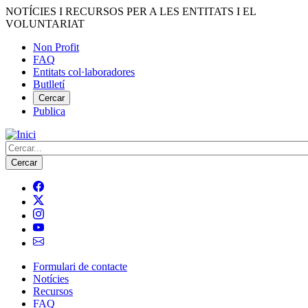
Vés
NOTÍCIES I RECURSOS PER A LES ENTITATS I EL
al
VOLUNTARIAT
contingut
Non Profit
FAQ
Menú
Entitats col·laboradores
del
Butlletí
compte
Cercar
Publica
d'usuari
Cerca
Formulari de contacte
Notícies
Navegació
Recursos
principal
FAQ