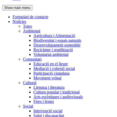
de
Show main menu
l'encapçalament
Formulari de contacte
Notícies
Navegació
Totes
principal
Ambiental
Agricultura i Alimentació
Biodiversitat i espais naturals
Desenvolupament sostenible
Reciclatge i reutilització
Voluntariat ambiental
Comunitari
Educació en el lleure
Mediació i cohesió social
Participació ciutadana
Moviment veïnal
Cultural
Llengua i literatura
Cultura popular i tradicional
Arts escèniques i audiovisuals
Fires i festes
Social
Intervenció social
Salut i discapacitat