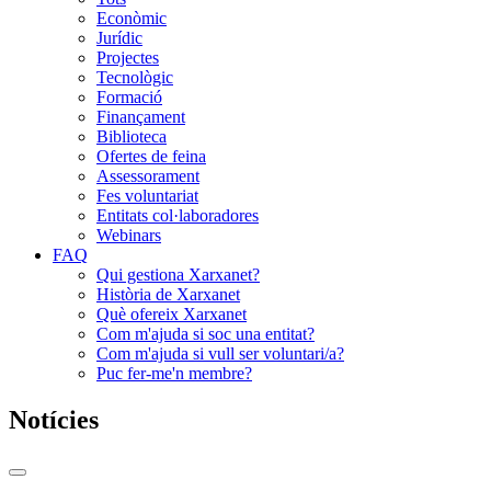
Econòmic
Jurídic
Projectes
Tecnològic
Formació
Finançament
Biblioteca
Ofertes de feina
Assessorament
Fes voluntariat
Entitats col·laboradores
Webinars
FAQ
Qui gestiona Xarxanet?
Història de Xarxanet
Què ofereix Xarxanet
Com m'ajuda si soc una entitat?
Com m'ajuda si vull ser voluntari/a?
Puc fer-me'n membre?
Notícies
Commutador