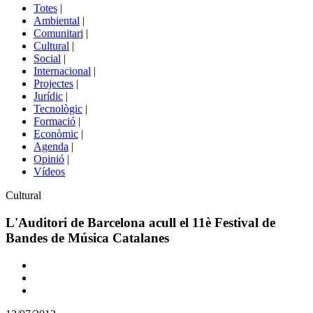
del
Totes
|
menú
Ambiental
|
de
Comunitari
|
portals
Cultural
|
Social
|
Internacional
|
Projectes
|
Jurídic
|
Tecnològic
|
Formació
|
Econòmic
|
Agenda
|
Opinió
|
Vídeos
Àmbit
Cultural
de
la
L'Auditori de Barcelona acull el 11è Festival de
notícia
Bandes de Música Catalanes
Comparteix
Compartir
en