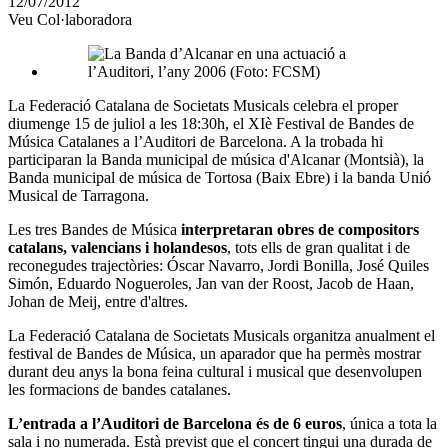
12/07/2012
altres
Veu Col·laboradora
xarxes
socials
La Federació Catalana de Societats Musicals celebra el proper
diumenge 15 de juliol a les 18:30h, el XIè Festival de Bandes de
Música Catalanes a l’Auditori de Barcelona. A la trobada hi
participaran la Banda municipal de música d'Alcanar (Montsià), la
Banda municipal de música de Tortosa (Baix Ebre) i la banda Unió
Musical de Tarragona.
Les tres Bandes de Música
interpretaran obres de compositors
catalans, valencians i holandesos
, tots ells de gran qualitat i de
reconegudes trajectòries: Óscar Navarro, Jordi Bonilla, José Quiles
Simón, Eduardo Nogueroles, Jan van der Roost, Jacob de Haan,
Johan de Meij, entre d'altres.
La Federació Catalana de Societats Musicals organitza anualment el
festival de Bandes de Música, un aparador que ha permès mostrar
durant deu anys la bona feina cultural i musical que desenvolupen
les formacions de bandes catalanes.
L’entrada a l’Auditori de Barcelona és de 6 euros
, única a tota la
sala i no numerada. Està previst que el concert tingui una durada de