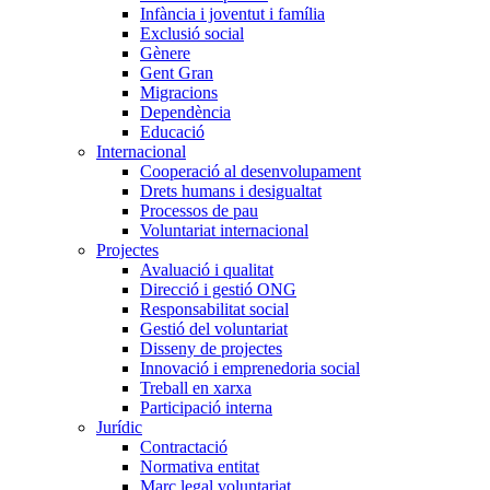
Infància i joventut i família
Exclusió social
Gènere
Gent Gran
Migracions
Dependència
Educació
Internacional
Cooperació al desenvolupament
Drets humans i desigualtat
Processos de pau
Voluntariat internacional
Projectes
Avaluació i qualitat
Direcció i gestió ONG
Responsabilitat social
Gestió del voluntariat
Disseny de projectes
Innovació i emprenedoria social
Treball en xarxa
Participació interna
Jurídic
Contractació
Normativa entitat
Marc legal voluntariat