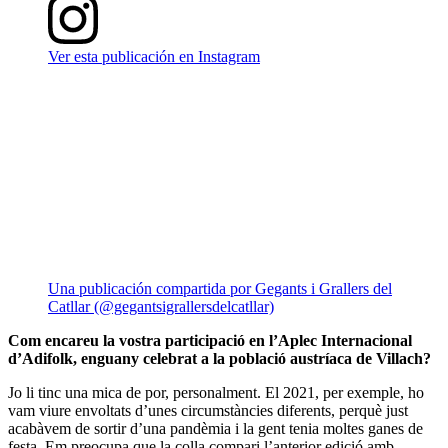
Ver esta publicación en Instagram
Una publicación compartida por Gegants i Grallers del
Catllar (@gegantsigrallersdelcatllar)
Com encareu la vostra participació en l’Aplec Internacional
d’Adifolk, enguany celebrat a la població austríaca de Villach?
Jo li tinc una mica de por, personalment. El 2021, per exemple, ho
vam viure envoltats d’unes circumstàncies diferents, perquè just
acabàvem de sortir d’una pandèmia i la gent tenia moltes ganes de
festa. Em preocupa que la colla compari l’anterior edició amb