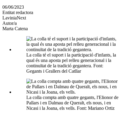
en
06/06/2023
altres
Entitat redactora
xarxes
LaviniaNext
socials
Autor/a
Marta Catena
La colla té el suport i la participació d'infants, la
qual és una aposta pel relleu generacional i la
continuïtat de la tradició gegantera. Font:
Gegants i Grallers del Catllar
La colla compta amb quatre gegants, l'Elionor de
Pallars i en Dalmau de Queralt, els nous, i en
Nicasi i la Joana, els vells. Font: Mariano Ortiz