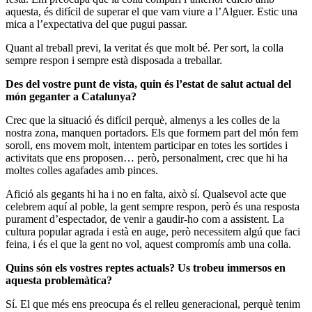
aquesta, és difícil de superar el que vam viure a l’Alguer. Estic una
mica a l’expectativa del que pugui passar.
Quant al treball previ, la veritat és que molt bé. Per sort, la colla
sempre respon i sempre està disposada a treballar.
Des del vostre punt de vista, quin és l’estat de salut actual del
món geganter a Catalunya?
Crec que la situació és difícil perquè, almenys a les colles de la
nostra zona, manquen portadors. Els que formem part del món fem
soroll, ens movem molt, intentem participar en totes les sortides i
activitats que ens proposen… però, personalment, crec que hi ha
moltes colles agafades amb pinces.
Afició als gegants hi ha i no en falta, això sí. Qualsevol acte que
celebrem aquí al poble, la gent sempre respon, però és una resposta
purament d’espectador, de venir a gaudir-ho com a assistent. La
cultura popular agrada i està en auge, però necessitem algú que faci
feina, i és el que la gent no vol, aquest compromís amb una colla.
Quins són els vostres reptes actuals? Us trobeu immersos en
aquesta problemàtica?
Sí. El que més ens preocupa és el relleu generacional, perquè tenim