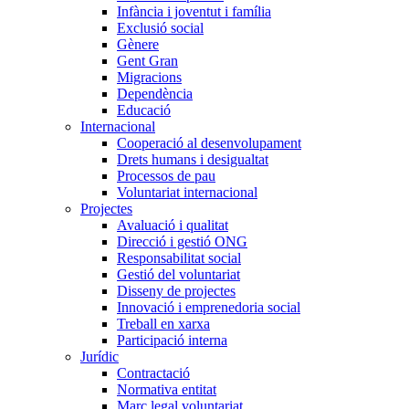
Infància i joventut i família
Exclusió social
Gènere
Gent Gran
Migracions
Dependència
Educació
Internacional
Cooperació al desenvolupament
Drets humans i desigualtat
Processos de pau
Voluntariat internacional
Projectes
Avaluació i qualitat
Direcció i gestió ONG
Responsabilitat social
Gestió del voluntariat
Disseny de projectes
Innovació i emprenedoria social
Treball en xarxa
Participació interna
Jurídic
Contractació
Normativa entitat
Marc legal voluntariat