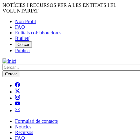
Vés
NOTÍCIES I RECURSOS PER A LES ENTITATS I EL
al
VOLUNTARIAT
contingut
Non Profit
FAQ
Menú
Entitats col·laboradores
del
Butlletí
compte
Cercar
Publica
d'usuari
Cerca
Formulari de contacte
Notícies
Navegació
Recursos
principal
FAQ