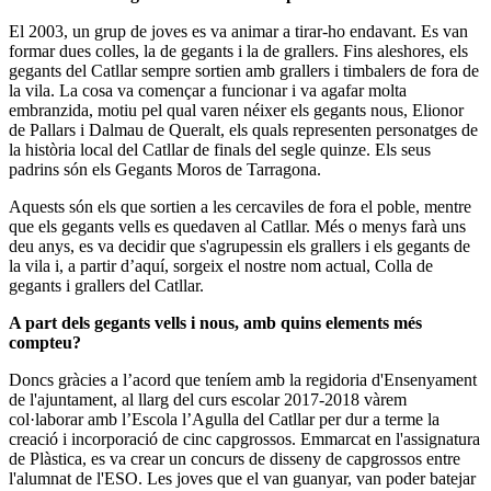
El 2003, un grup de joves es va animar a tirar-ho endavant. Es van
formar dues colles, la de gegants i la de grallers. Fins aleshores, els
gegants del Catllar sempre sortien amb grallers i timbalers de fora de
la vila. La cosa va començar a funcionar i va agafar molta
embranzida, motiu pel qual varen néixer els gegants nous, Elionor
de Pallars i Dalmau de Queralt, els quals representen personatges de
la història local del Catllar de finals del segle quinze. Els seus
padrins són els Gegants Moros de Tarragona.
Aquests són els que sortien a les cercaviles de fora el poble, mentre
que els gegants vells es quedaven al Catllar. Més o menys farà uns
deu anys, es va decidir que s'agrupessin els grallers i els gegants de
la vila i, a partir d’aquí, sorgeix el nostre nom actual, Colla de
gegants i grallers del Catllar.
A part dels gegants vells i nous, amb quins elements més
compteu?
Doncs gràcies a l’acord que teníem amb la regidoria d'Ensenyament
de l'ajuntament, al llarg del curs escolar 2017-2018 vàrem
col·laborar amb l’Escola l’Agulla del Catllar per dur a terme la
creació i incorporació de cinc capgrossos. Emmarcat en l'assignatura
de Plàstica, es va crear un concurs de disseny de capgrossos entre
l'alumnat de l'ESO. Les joves que el van guanyar, van poder batejar