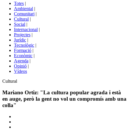
del
Totes
|
menú
Ambiental
|
de
Comunitari
|
portals
Cultural
|
Social
|
Internacional
|
Projectes
|
Jurídic
|
Tecnològic
|
Formació
|
Econòmic
|
Agenda
|
Opinió
|
Vídeos
Àmbit
Cultural
de
la
Mariano Ortiz: "La cultura popular agrada i està
notícia
en auge, però la gent no vol un compromís amb una
colla"
Comparteix
Compartir