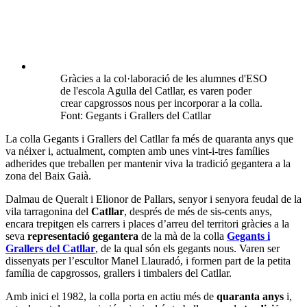
Gràcies a la col·laboració de les alumnes d'ESO
de l'escola Agulla del Catllar, es varen poder
crear capgrossos nous per incorporar a la colla.
Font: Gegants i Grallers del Catllar
La colla Gegants i Grallers del Catllar fa més de quaranta anys que
va néixer i, actualment, compten amb unes vint-i-tres famílies
adherides que treballen per mantenir viva la tradició gegantera a la
zona del Baix Gaià.
Dalmau de Queralt i Elionor de Pallars, senyor i senyora feudal de la
vila tarragonina del
Catllar
, després de més de sis-cents anys,
encara trepitgen els carrers i places d’arreu del territori gràcies a la
seva
representació gegantera
de la mà de la colla
Gegants i
Grallers del Catllar
, de la qual són els gegants nous. Varen ser
dissenyats per l’escultor Manel Llauradó, i formen part de la petita
família de capgrossos, grallers i timbalers del Catllar.
Amb inici el 1982, la colla porta en actiu més de
quaranta anys
i,