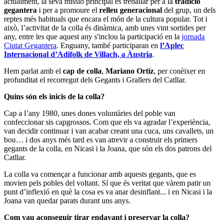
actualment, la seva missió principal és treballar per a la
tradició
gegantera
i per a promoure el
relleu generacional
del grup, un dels
reptes més habituals que encara el món de la cultura popular. Tot i
això, l’activitat de la colla és dinàmica, amb unes vint sortides per
any, entre les que aquest any s'inclou la participació en la
jornada
Ciutat Gegantera
. Enguany, també participaran en
l’Aplec
Internacional d’Adifolk de Villach, a Àustria
.
Hem parlat amb el
cap de colla
,
Mariano Ortiz
, per conèixer en
profunditat el recorregut dels Gegants i Grallers del Catllar.
Quins són els inicis de la colla?
Cap a l’any 1980, unes dones voluntàries del poble van
confeccionar sis capgrossos. Com que els va agradar l’experiència,
van decidir continuar i van acabar creant una cuca, uns cavallets, un
bou… i dos anys més tard es van atrevir a construir els primers
gegants de la colla, en Nicasi i la Joana, que són els dos patrons del
Catllar.
La colla va començar a funcionar amb aquests gegants, que es
movien pels pobles del voltant. Sí que és veritat que vàrem patir un
punt d’inflexió en què la cosa es va anar desinflant... i en Nicasi i la
Joana van quedar parats durant uns anys.
Com vau aconseguir tirar endavant i preservar la colla?