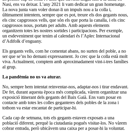
Nasi, ens va deixar. L’any 2021 li vam dedicar un gran homenatge.
La nova junta vam voler donar-li un impuls nou a la colla i,
últimament intentem, sempre que es pot, treure els dos gegants nous,
els cinc capgrossos vells, que són els que porta la canalla, i els cinc
capgrossos nous, portats per adults. Amb aquests elements
organitzem totes les nostres sortides i participacions. Per exemple,
un esdeveniment que tenim al calendari és l’Aplec Internacional
d’Adifolk d’enguany.
Els gegants vells, com he comentat abans, no surten del poble, a no
ser que se’ns ho demani expressament. Jo crec que la colla està molt
viva. Actualment, comptem amb aproximadament vint-i-tres famílies
al grup.
La pandèmia no us va aturar.
No, sempre hem intentat reinventar-nos, adaptar-nos i tirar endavant.
De fet, durant aquesta època més complicada, vàrem organitzar una
exposició itinerant dels gegants del Baix Gaià. Ens vam posar en
contacte amb totes les colles geganteres dels pobles de la zona i
tothom va estar encantat de participar-hi.
Cada cap de setmana, tots els gegants estaven exposats a una
població diferent, perquè la ciutadania pogués visitar-los. No vàrem
cobrar entrada, però ubicàvem una caixa per a posar-hi la voluntat.