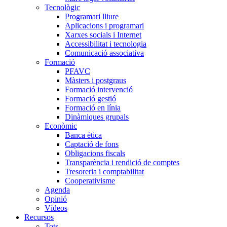
Tecnològic
Programari lliure
Aplicacions i programari
Xarxes socials i Internet
Accessibilitat i tecnologia
Comunicació associativa
Formació
PFAVC
Màsters i postgraus
Formació intervenció
Formació gestió
Formació en línia
Dinàmiques grupals
Econòmic
Banca ètica
Captació de fons
Obligacions fiscals
Transparència i rendició de comptes
Tresoreria i comptabilitat
Cooperativisme
Agenda
Opinió
Vídeos
Recursos
Tots