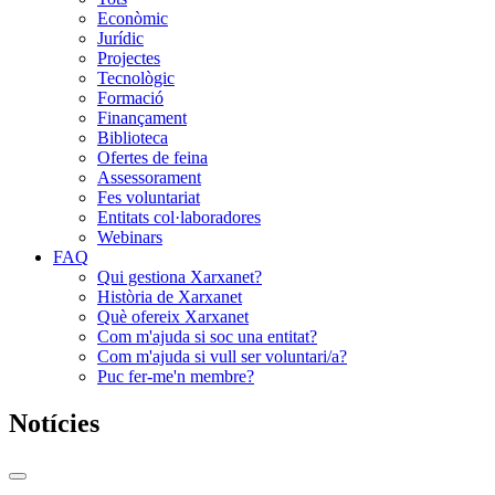
Econòmic
Jurídic
Projectes
Tecnològic
Formació
Finançament
Biblioteca
Ofertes de feina
Assessorament
Fes voluntariat
Entitats col·laboradores
Webinars
FAQ
Qui gestiona Xarxanet?
Història de Xarxanet
Què ofereix Xarxanet
Com m'ajuda si soc una entitat?
Com m'ajuda si vull ser voluntari/a?
Puc fer-me'n membre?
Notícies
Commutador