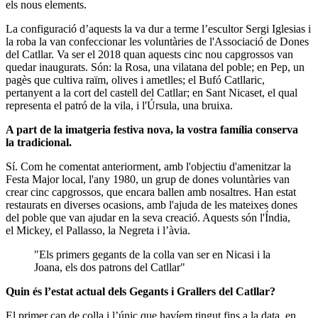
els nous elements.
La configuració d’aquests la va dur a terme l’escultor Sergi Iglesias i
la roba la van confeccionar les voluntàries de l'Associació de Dones
del Catllar. Va ser el 2018 quan aquests cinc nou capgrossos van
quedar inaugurats. Són: la Rosa, una vilatana del poble; en Pep, un
pagès que cultiva raïm, olives i ametlles; el Bufó Catllaric,
pertanyent a la cort del castell del Catllar; en Sant Nicaset, el qual
representa el patró de la vila, i l'Úrsula, una bruixa.
A part de la imatgeria festiva nova, la vostra família conserva
la tradicional.
Sí. Com he comentat anteriorment, amb l'objectiu d'amenitzar la
Festa Major local, l'any 1980, un grup de dones voluntàries van
crear cinc capgrossos, que encara ballen amb nosaltres. Han estat
restaurats en diverses ocasions, amb l'ajuda de les mateixes dones
del poble que van ajudar en la seva creació. Aquests són l'Índia,
el Mickey, el Pallasso, la Negreta i l’àvia.
"Els primers gegants de la colla van ser en Nicasi i la
Joana, els dos patrons del Catllar"
Quin és l’estat actual dels Gegants i Grallers del Catllar?
El primer cap de colla i l’únic que havíem tingut fins a la data, en