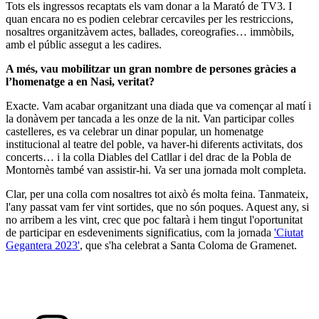
Tots els ingressos recaptats els vam donar a la Marató de TV3. I
quan encara no es podien celebrar cercaviles per les restriccions,
nosaltres organitzàvem actes, ballades, coreografies… immòbils,
amb el públic assegut a les cadires.
A més, vau mobilitzar un gran nombre de persones gràcies a
l’homenatge a en Nasi, veritat?
Exacte. Vam acabar organitzant una diada que va començar al matí i
la donàvem per tancada a les onze de la nit. Van participar colles
castelleres, es va celebrar un dinar popular, un homenatge
institucional al teatre del poble, va haver-hi diferents activitats, dos
concerts… i la colla Diables del Catllar i del drac de la Pobla de
Montornès també van assistir-hi. Va ser una jornada molt completa.
Clar, per una colla com nosaltres tot això és molta feina. Tanmateix,
l'any passat vam fer vint sortides, que no són poques. Aquest any, si
no arribem a les vint, crec que poc faltarà i hem tingut l'oportunitat
de participar en esdeveniments significatius, com la jornada
'Ciutat
Gegantera 2023'
, que s'ha celebrat a Santa Coloma de Gramenet.