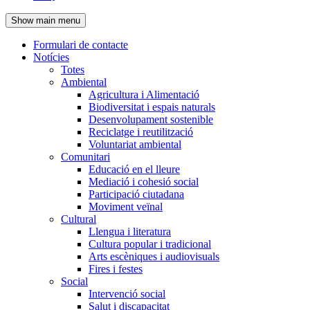
de
Show main menu
l'encapçalament
Formulari de contacte
Notícies
Navegació
Totes
principal
Ambiental
Agricultura i Alimentació
Biodiversitat i espais naturals
Desenvolupament sostenible
Reciclatge i reutilització
Voluntariat ambiental
Comunitari
Educació en el lleure
Mediació i cohesió social
Participació ciutadana
Moviment veïnal
Cultural
Llengua i literatura
Cultura popular i tradicional
Arts escèniques i audiovisuals
Fires i festes
Social
Intervenció social
Salut i discapacitat