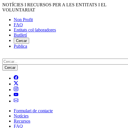
Vés
NOTÍCIES I RECURSOS PER A LES ENTITATS I EL
al
VOLUNTARIAT
contingut
Non Profit
FAQ
Menú
Entitats col·laboradores
del
Butlletí
compte
Cercar
Publica
d'usuari
Cerca
Formulari de contacte
Notícies
Navegació
Recursos
principal
FAQ