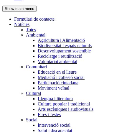
de
Show main menu
l'encapçalament
Formulari de contacte
Notícies
Navegació
Totes
principal
Ambiental
Agricultura i Alimentació
Biodiversitat i espais naturals
Desenvolupament sostenible
Reciclatge i reutilització
Voluntariat ambiental
Comunitari
Educació en el lleure
Mediació i cohesió social
Participació ciutadana
Moviment veïnal
Cultural
Llengua i literatura
Cultura popular i tradicional
Arts escèniques i audiovisuals
Fires i festes
Social
Intervenció social
Salut i discapacitat