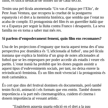
films, és difícil destacar-ne només un de cada secció.
Tenim una pel·lícula anomenada ‘Un vas d’aigua per l’Elio’, de
Pere Joan Ventura, que recupera la crueltat de la postguerra
espanyola i el dret a la memòria històrica, que sembla que l’estat no
acaba de complir. El protagonista del film és un guerriller italià que
ve a Espanya per seguir la lluita contra Franco i desapareix. La seva
família no en torna a saber mai més res.
Si parlem d’empoderament femení, quin film ens recomanes?
Una de les projeccions d’enguany que tracta aquest tema des d’una
perspectiva poc dramàtica és ‘L'aficionada al futbol’, una pel·lícula
iraniana que explica la història d’un grup de noies aficionades al
futbol que se les empesquen per poder accedir als estadis i veure els
partits. L’estat iranià ha prohibit que les dones puguin assistir a
aquest tipus d’esdeveniments socials, per tant, no deixa enrere la
reivindicació feminista. És un film molt vivencial i la protagonista és
molt carismàtica.
És cert que dins del festival dominen els documentals, però també
tenim ficció, animació i els formats que ens entrin. També donem
importància a la part més cinematogràfica, cuidem el cinema i
donem importància al vessant artístic.
"Englobem aquesta quarta edició en el dret a la pau