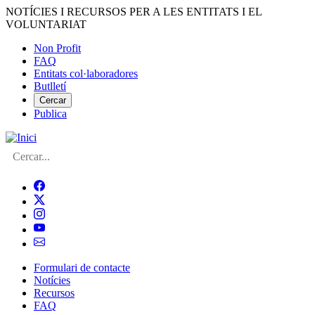
Vés
NOTÍCIES I RECURSOS PER A LES ENTITATS I EL
al
VOLUNTARIAT
contingut
Non Profit
FAQ
Menú
Entitats col·laboradores
del
Butlletí
compte
Cercar
Publica
d'usuari
Cerca
Formulari de contacte
Notícies
Navegació
Recursos
principal
FAQ