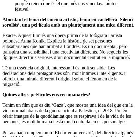
perquè creiem que és el que més ens vinculava amb el
festival"
Abordant el tema del cinema artístic, teniu en cartellera ‘Silenci
sorollós’, una pel·lícula amb un plantejament una mica diferent.
Exacte. Aquest film és una òpera prima de la fotògrafa i artista
polonesa Anna Konik. Explica la història de set persones
subsaharianes que han arribat a Londres. És un documental, però
transpira una sensibilitat i una creativitat diferents. No segueix les
típiques directrius serioses d’un documental centrat en la migració.
Té una essència original, interessant i és molt sensible. Les
declaracions dels protagonistes són molt íntimes i intel·ligents, i
ofereix una mirada diferent i original sobre el fenomen de la
migració.
Quines altres pel·lícules ens recomanaries?
Tenim un film que es diu ‘Gaza’, que mostra una idea del que era la
vida normal abans de la guerra actual a Palestina, el 2018. Pretén
oferir imatges de la quotidianitat que es respirava i de la vida de les
persones, és molt humana i està molt centrada en els personatges.
Per acabar, comptem amb ‘El darrer aniversari’, del director afganès