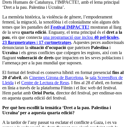
Drets Humans de Catalunya, l’IMPACTE!, amb el lema principal
‘Dret a la pau. Palestina i Ucraïna’.
La memòria històrica, la violència de gènere, l’empoderament
femení, la migració, la xenofòbia i el colonialisme són alguns dels
temes que les pantalles del
Festival IMPACTE!
mostraran al llarg
de la seva
quarta edició
. Enguany, el tema principal és el
dret a la
pau
, eix que connecta
una programació que inclou
40 pel·lícules
,
23 llargmetratges
i
17 curtmetratges
. Aquestes peces audiovisuals
denunciaran la
situació d’ocupació
que pateixen
Palestina
i
Ucraïna
i els greus conflictes que colpegen les regions, així com la
flagrant
vulneració de drets
que impacten en les seves poblacions i
l’amenaça per a la pau mundial que suposen.
El format del festival es conserva híbrid: en format presencial
fins al
20 d’abril
, als
Cinemes Girona de Barcelona
, la
sala ScreenBox de
Lleida
i el
Centre de Lectura de Reus
. I fins al 28 d’abril, en format
en línia a través de la plataforma Filmin i el lloc web del festival.
Hem parlat amb
Oriol Porta
, director del festival, per endinsar-nos
en aquesta quarta edició del festival.
Per què heu escollit la temàtica ‘Dret a la pau. Palestina i
Ucraïna’ per a aquesta quarta edició?
A la tardor de l’any passat va esclatar el conflicte a Gaza, i es va