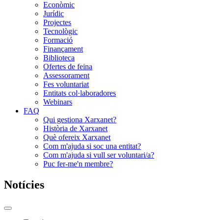
Econòmic
Jurídic
Projectes
Tecnològic
Formació
Finançament
Biblioteca
Ofertes de feina
Assessorament
Fes voluntariat
Entitats col·laboradores
Webinars
FAQ
Qui gestiona Xarxanet?
Història de Xarxanet
Què ofereix Xarxanet
Com m'ajuda si soc una entitat?
Com m'ajuda si vull ser voluntari/a?
Puc fer-me'n membre?
Notícies
Commutador
del