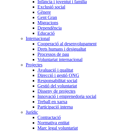
Infància i joventut i família
Exclusió social
Gènere
Gent Gran
Migracions
Dependència
Educació
Internacional
Cooperació al desenvolupament
Drets humans i desigualtat
Processos de pau
Voluntariat internacional
Projectes
Avaluació i qualitat
Direcció i gestió ONG
Responsabilitat social
Gestió del voluntariat
Disseny de projectes
Innovació i emprenedoria social
Treball en xarxa
Participació interna
Jurídic
Contractació
Normativa entitat
Marc legal voluntariat