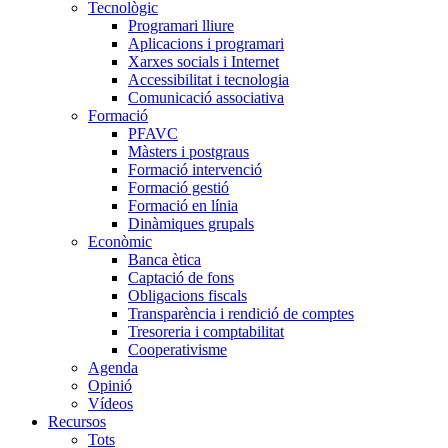
Tecnològic
Programari lliure
Aplicacions i programari
Xarxes socials i Internet
Accessibilitat i tecnologia
Comunicació associativa
Formació
PFAVC
Màsters i postgraus
Formació intervenció
Formació gestió
Formació en línia
Dinàmiques grupals
Econòmic
Banca ètica
Captació de fons
Obligacions fiscals
Transparència i rendició de comptes
Tresoreria i comptabilitat
Cooperativisme
Agenda
Opinió
Vídeos
Recursos
Tots