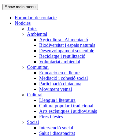
de
Show main menu
l'encapçalament
Formulari de contacte
Notícies
Navegació
Totes
principal
Ambiental
Agricultura i Alimentació
Biodiversitat i espais naturals
Desenvolupament sostenible
Reciclatge i reutilització
Voluntariat ambiental
Comunitari
Educació en el lleure
Mediació i cohesió social
Participació ciutadana
Moviment veïnal
Cultural
Llengua i literatura
Cultura popular i tradicional
Arts escèniques i audiovisuals
Fires i festes
Social
Intervenció social
Salut i discapacitat