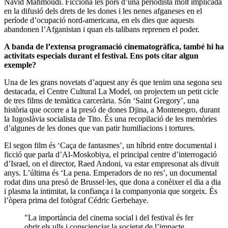
Navid Mahmoudi. Ficciona les pors d’una periodista molt implicada
en la difusió dels drets de les dones i les nenes afganeses en el
període d’ocupació nord-americana, en els dies que aquests
abandonen l’Afganistan i quan els talibans reprenen el poder.
A banda de l’extensa programació cinematogràfica, també hi ha
activitats especials durant el festival. Ens pots citar algun
exemple?
Una de les grans novetats d’aquest any és que tenim una segona seu
destacada, el Centre Cultural La Model, on projectem un petit cicle
de tres films de temàtica carcerària. Són ‘Saint Gregory’, una
història que ocorre a la presó de dones Djina, a Montenegro, durant
la Iugoslàvia socialista de Tito. És una recopilació de les memòries
d’algunes de les dones que van patir humiliacions i tortures.
El segon film és ‘Caça de fantasmes’, un híbrid entre documental i
ficció que parla d’Al-Moskobiya, el principal centre d’interrogació
d’Israel, on el director, Raed Andoni, va estar empresonat als divuit
anys. L’última és ‘La pena. Emperadors de no res’, un documental
rodat dins una presó de Brussel·les, que dona a conèixer el dia a dia
i plasma la intimitat, la confiança i la companyonia que sorgeix. És
l’òpera prima del fotògraf Cédric Gerbehaye.
"La importància del cinema social i del festival és fer
obrir els ulls i conscienciar la societat de l’impacte