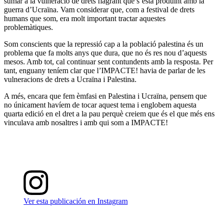
sumar a la vulneració de drets flagrant que s’està produint amb la
guerra d’Ucraïna. Vam considerar que, com a festival de drets
humans que som, era molt important tractar aquestes
problemàtiques.
Som conscients que la repressió cap a la població palestina és un
problema que fa molts anys que dura, que no és res nou d’aquests
mesos. Amb tot, cal continuar sent contundents amb la resposta. Per
tant, enguany teníem clar que l’IMPACTE! havia de parlar de les
vulneracions de drets a Ucraïna i Palestina.
A més, encara que fem èmfasi en Palestina i Ucraïna, pensem que
no únicament havíem de tocar aquest tema i englobem aquesta
quarta edició en el dret a la pau perquè creiem que és el que més ens
vinculava amb nosaltres i amb qui som a IMPACTE!
Ver esta publicación en Instagram