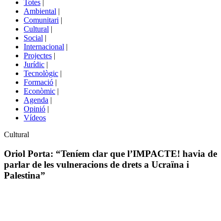
Totes
|
menú
Ambiental
|
de
Comunitari
|
portals
Cultural
|
Social
|
Internacional
|
Projectes
|
Jurídic
|
Tecnològic
|
Formació
|
Econòmic
|
Agenda
|
Opinió
|
Vídeos
Àmbit
Cultural
de
la
Oriol Porta: “Teníem clar que l’IMPACTE! havia de
notícia
parlar de les vulneracions de drets a Ucraïna i
Palestina”
Comparteix
Compartir