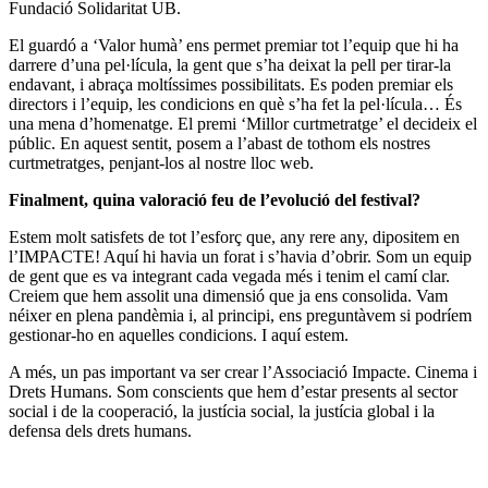
Fundació Solidaritat UB.
El guardó a ‘Valor humà’ ens permet premiar tot l’equip que hi ha
darrere d’una pel·lícula, la gent que s’ha deixat la pell per tirar-la
endavant, i abraça moltíssimes possibilitats. Es poden premiar els
directors i l’equip, les condicions en què s’ha fet la pel·lícula… És
una mena d’homenatge. El premi ‘Millor curtmetratge’ el decideix el
públic. En aquest sentit, posem a l’abast de tothom els nostres
curtmetratges, penjant-los al nostre lloc web.
Finalment, quina valoració feu de l’evolució del festival?
Estem molt satisfets de tot l’esforç que, any rere any, dipositem en
l’IMPACTE! Aquí hi havia un forat i s’havia d’obrir. Som un equip
de gent que es va integrant cada vegada més i tenim el camí clar.
Creiem que hem assolit una dimensió que ja ens consolida. Vam
néixer en plena pandèmia i, al principi, ens preguntàvem si podríem
gestionar-ho en aquelles condicions. I aquí estem.
A més, un pas important va ser crear l’Associació Impacte. Cinema i
Drets Humans. Som conscients que hem d’estar presents al sector
social i de la cooperació, la justícia social, la justícia global i la
defensa dels drets humans.