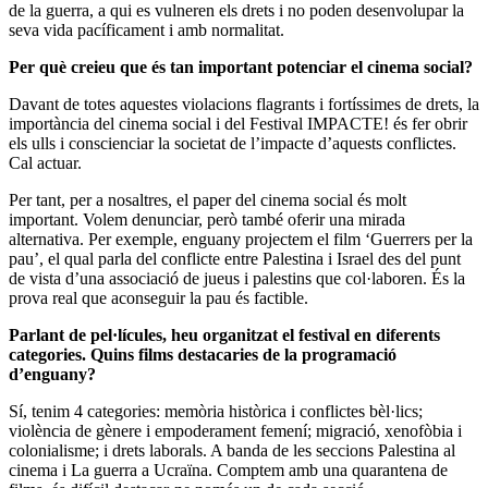
de la guerra, a qui es vulneren els drets i no poden desenvolupar la
seva vida pacíficament i amb normalitat.
Per què creieu que és tan important potenciar el cinema social?
Davant de totes aquestes violacions flagrants i fortíssimes de drets, la
importància del cinema social i del Festival IMPACTE! és fer obrir
els ulls i conscienciar la societat de l’impacte d’aquests conflictes.
Cal actuar.
Per tant, per a nosaltres, el paper del cinema social és molt
important. Volem denunciar, però també oferir una mirada
alternativa. Per exemple, enguany projectem el film ‘Guerrers per la
pau’, el qual parla del conflicte entre Palestina i Israel des del punt
de vista d’una associació de jueus i palestins que col·laboren. És la
prova real que aconseguir la pau és factible.
Parlant de pel·lícules, heu organitzat el festival en diferents
categories. Quins films destacaries de la programació
d’enguany?
Sí, tenim 4 categories: memòria històrica i conflictes bèl·lics;
violència de gènere i empoderament femení; migració, xenofòbia i
colonialisme; i drets laborals. A banda de les seccions Palestina al
cinema i La guerra a Ucraïna. Comptem amb una quarantena de